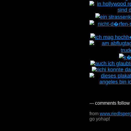
--- comments follow 
from
www.riedlsper
go yohap!