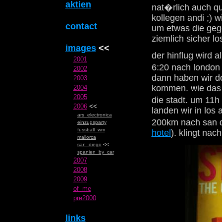
aktien
nat�rlich auch qu
kollegen andi ;) 
contact
um etwas die gege
ziemlich sicher lo
images
<<
der hinflug wird a
2001
6:20 nach london 
2002
dann haben wir do
2003
kommen. wie das g
2004
2005
die stadt. um 11h
2006
<<
landen wir in los
ars_electronica
200km nach san d
einzugsparty
fussball_wm
hotel
). klingt na
mallorca
san_diego
<<
spanien_by_car
2007
2008
2009
of_me
pre2000
links