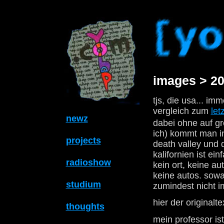
images > 20
tjs, die usa... im
vergleich zum
let
newz
dabei ohne auf gr
ich) kommt man in
projects
death valley und 
kalifornien ist ei
radioshow
kein ort, keine a
keine autos. sowas
studium
zumindest nicht i
hier der originalte
thoughts
mein professor is