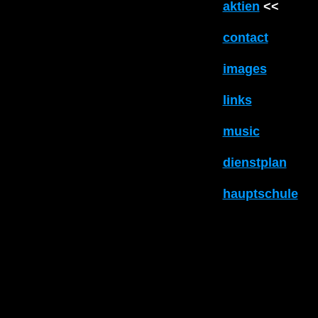
aktien
<<
contact
images
links
music
dienstplan
hauptschule