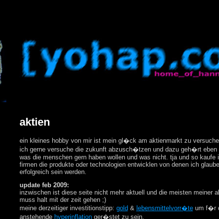
aktien
ein kleines hobby von mir ist mein gl�ck am aktienmarkt zu versuche
ich gerne versuche die zukunft abzusch�tzen und dazu geh�rt eben 
was die menschen gern haben wollen und was nicht. tja und so kaufe i
firmen die produkte oder technologien entwicklen von denen ich glaub
erfolgreich sein werden.
update feb 2009:
inzwischen ist diese seite nicht mehr aktuell und die meisten meiner a
muss halt mit der zeit gehen ;)
meine derzeitiger investitionstipp:
gold
&
lebensmittelvorr�te
um f�r d
anstehende
hyperinflation
ger�stet zu sein.