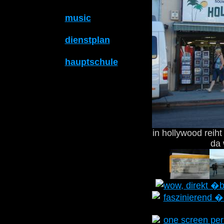
music
dienstplan
hauptschule
in hollywood reiht
da 