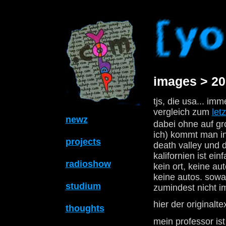
images > 20
tjs, die usa... im
vergleich zum
letz
newz
dabei ohne auf gr
ich) kommt man in
projects
death valley und 
kalifornien ist ei
radioshow
kein ort, keine a
keine autos. sowas
studium
zumindest nicht im
hier der originalte
thoughts
mein professor is