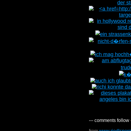
--- comments follow 
from
www.riedlsper