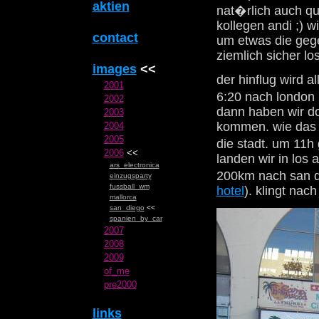
aktien
nat�rlich auch qu
kollegen andi ;) w
contact
um etwas die gege
ziemlich sicher lo
images
<<
der hinflug wird a
2001
6:20 nach london 
2002
dann haben wir do
2003
kommen. wie das g
2004
2005
die stadt. um 11h
2006
<<
landen wir in los 
ars_electronica
200km nach san d
einzugsparty
fussball_wm
hotel
). klingt na
mallorca
san_diego
<<
spanien_by_car
2007
2008
2009
of_me
pre2000
links