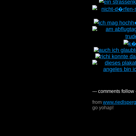
--- comments follow 
from
www.riedlsper
go yohap!