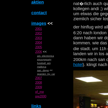
aktien
nat�rlich auch qu
kollegen andi ;) w
contact
um etwas die gege
ziemlich sicher lo
images
<<
der hinflug wird a
2001
6:20 nach london 
2002
dann haben wir do
2003
kommen. wie das g
2004
2005
die stadt. um 11h
2006
<<
landen wir in los 
ars_electronica
200km nach san d
einzugsparty
fussball_wm
hotel
). klingt na
mallorca
san_diego
<<
spanien_by_car
2007
2008
2009
of_me
pre2000
links