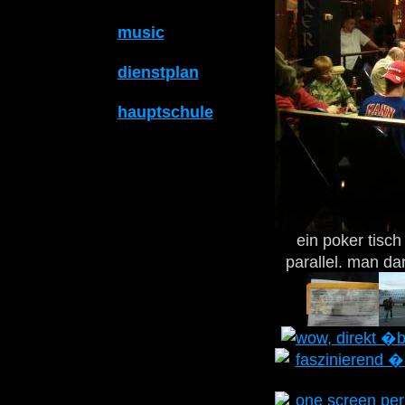
music
dienstplan
hauptschule
ein poker tisc
parallel. man da