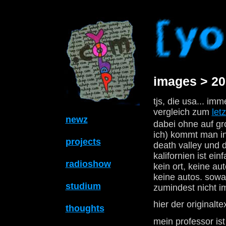
images > 20
tjs, die usa... im
vergleich zum
letz
newz
dabei ohne auf gr
ich) kommt man in
projects
death valley und 
kalifornien ist ei
radioshow
kein ort, keine a
keine autos. sowas
studium
zumindest nicht im
hier der originalte
thoughts
mein professor is