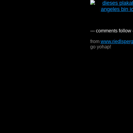
--- comments follow 
from
www.riedlsper
go yohap!