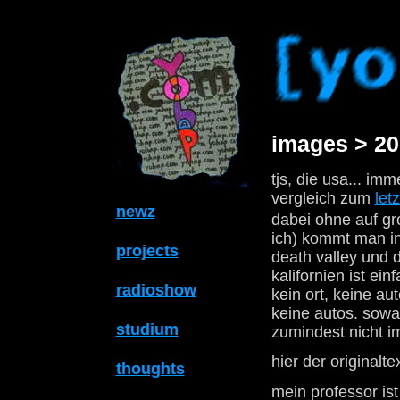
images > 20
tjs, die usa... im
vergleich zum
letz
newz
dabei ohne auf gr
ich) kommt man in
projects
death valley und 
kalifornien ist ei
radioshow
kein ort, keine a
keine autos. sowas
studium
zumindest nicht im
hier der originalte
thoughts
mein professor is