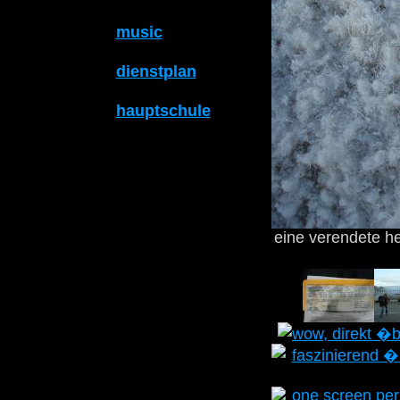
music
dienstplan
hauptschule
eine verendete h