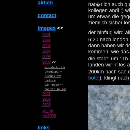
aktien
nat�rlich auch qu
kollegen andi ;) w
contact
um etwas die gege
ziemlich sicher lo
images
<<
der hinflug wird a
2001
6:20 nach london 
2002
dann haben wir do
2003
kommen. wie das g
2004
2005
die stadt. um 11h
2006
<<
landen wir in los 
ars_electronica
200km nach san d
einzugsparty
fussball_wm
hotel
). klingt na
mallorca
san_diego
<<
spanien_by_car
2007
2008
2009
of_me
pre2000
links