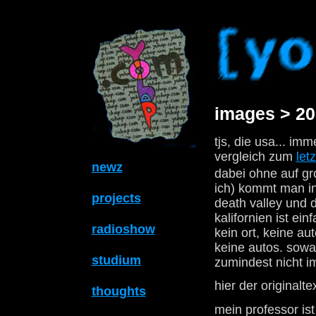
images > 20
tjs, die usa... im
vergleich zum
letz
newz
dabei ohne auf gr
ich) kommt man in
projects
death valley und 
kalifornien ist ei
radioshow
kein ort, keine a
keine autos. sowas
studium
zumindest nicht im
hier der originalte
thoughts
mein professor is