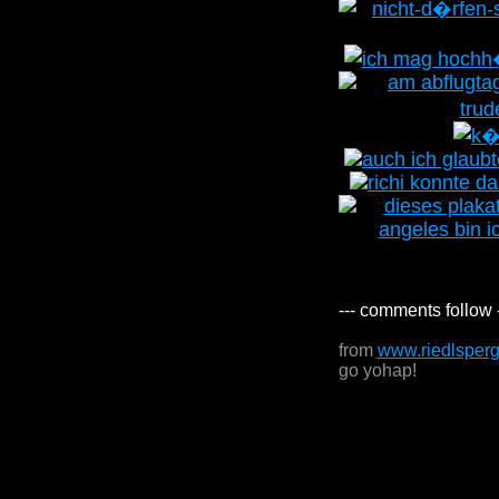
--- comments follow 
from
www.riedlsper
go yohap!