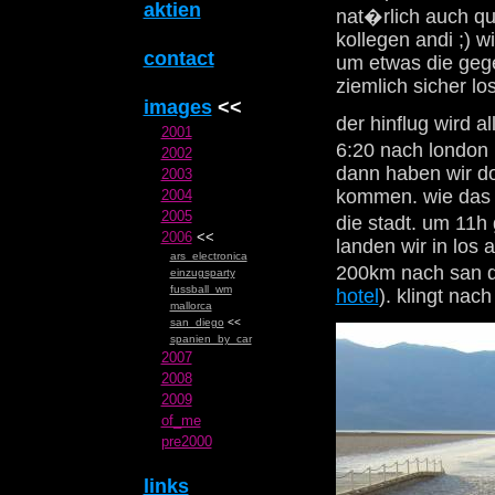
aktien
nat�rlich auch qu
kollegen andi ;) w
contact
um etwas die gege
ziemlich sicher lo
images
<<
der hinflug wird a
2001
6:20 nach london 
2002
dann haben wir do
2003
kommen. wie das g
2004
2005
die stadt. um 11h
2006
<<
landen wir in los 
ars_electronica
200km nach san d
einzugsparty
fussball_wm
hotel
). klingt na
mallorca
san_diego
<<
spanien_by_car
2007
2008
2009
of_me
pre2000
links