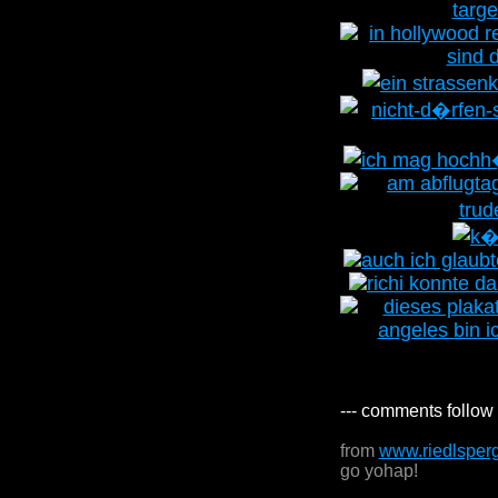
--- comments follow 
from
www.riedlsper
go yohap!