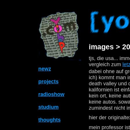
images > 20
tjs, die usa... im
vergleich zum
let
newz
dabei ohne auf gr
ich) kommt man in
projects
death valley und 
kalifornien ist ei
radioshow
kein ort, keine a
keine autos. sowas
studium
zumindest nicht i
hier der originalte
thoughts
mein professor is