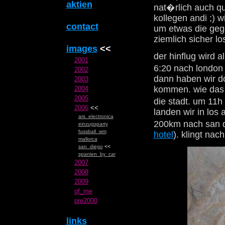
aktien
nat�rlich auch qu
kollegen andi ;) 
contact
um etwas die gege
ziemlich sicher lo
images
<<
der hinflug wird a
2001
6:20 nach london 
2002
dann haben wir do
2003
kommen. wie das g
2004
2005
die stadt. um 11h
2006
<<
landen wir in los
ars_electronica
200km nach san d
einzugsparty
fussball_wm
hotel
). klingt na
mallorca
san_diego
<<
spanien_by_car
2007
2008
2009
of_me
pre2000
links