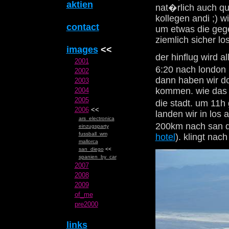
aktien
nat�rlich auch qu
kollegen andi ;) w
contact
um etwas die gege
ziemlich sicher lo
images
<<
der hinflug wird a
2001
6:20 nach london 
2002
dann haben wir do
2003
kommen. wie das g
2004
2005
die stadt. um 11h
2006
<<
landen wir in los 
ars_electronica
200km nach san d
einzugsparty
fussball_wm
hotel
). klingt na
mallorca
san_diego
<<
spanien_by_car
2007
2008
2009
of_me
pre2000
links