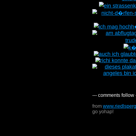
--- comments follow 
from
www.riedlsper
go yohap!