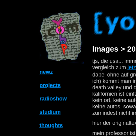
images > 20
tjs, die usa... im
vergleich zum
letz
newz
dabei ohne auf gr
ich) kommt man in
projects
death valley und 
kalifornien ist ei
radioshow
kein ort, keine a
keine autos. sowas
studium
zumindest nicht im
hier der originalte
thoughts
mein professor is