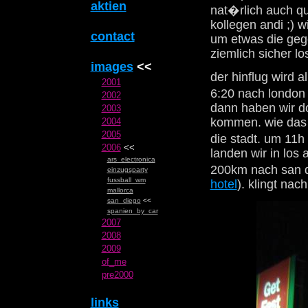
aktien
nat�rlich auch qu
kollegen andi ;) 
contact
um etwas die gege
ziemlich sicher lo
images
<<
der hinflug wird a
2001
6:20 nach london 
2002
dann haben wir do
2003
kommen. wie das g
2004
2005
die stadt. um 11h
2006
<<
landen wir in los
ars_electronica
200km nach san d
einzugsparty
fussball_wm
hotel
). klingt na
mallorca
san_diego
<<
spanien_by_car
2007
2008
2009
of_me
pre2000
links