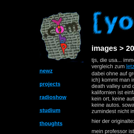
images > 20
tjs, die usa... im
vergleich zum
let
newz
dabei ohne auf gr
ich) kommt man in
projects
death valley und 
kalifornien ist ei
radioshow
kein ort, keine a
keine autos. sowas
studium
zumindest nicht i
hier der originalte
thoughts
mein professor is