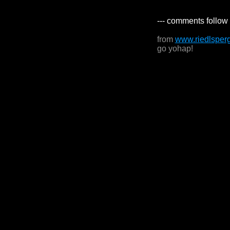
--- comments follow 
from
www.riedlsper
go yohap!