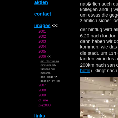
aktien
nat�rlich auch qu
kollegen andi ;) w
contact
um etwas die gege
ziemlich sicher lo
images
<<
der hinflug wird a
2001
6:20 nach london 
2002
dann haben wir do
2003
kommen. wie das g
2004
2005
die stadt. um 11h
2006
<<
landen wir in los 
ars_electronica
200km nach san d
einzugsparty
fussball_wm
hotel
). klingt na
mallorca
san_diego
<<
spanien_by_car
2007
2008
2009
of_me
pre2000
links