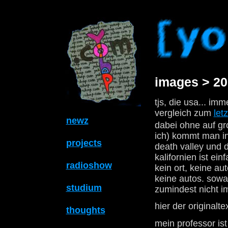
images > 20
tjs, die usa... im
vergleich zum
letz
newz
dabei ohne auf gr
ich) kommt man in
projects
death valley und 
kalifornien ist ei
radioshow
kein ort, keine a
keine autos. sowas
studium
zumindest nicht im
hier der originalte
thoughts
mein professor is