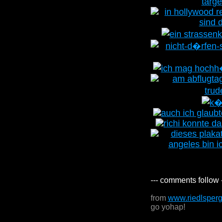
--- comments follow 
from
www.riedlsper
go yohap!