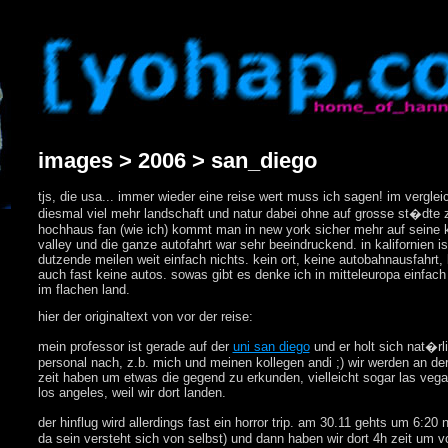
images > 2006 > san_diego
tjs, die usa... immer wieder eine reise wert muss ich sagen! im vergl
diesmal viel mehr landschaft und natur dabei ohne auf grosse st�dte z
hochhaus fan (wie ich) kommt man in new york sicher mehr auf seine 
valley und die ganze autofahrt war sehr beeindruckend. in kalifornien is
dutzende meilen weit einfach nichts. kein ort, keine autobahnausfahrt
auch fast keine autos. sowas gibt es denke ich in mitteleuropa einfach
im flachen land.
hier der originaltext von vor der reise:
mein professor ist gerade auf der
uni san diego
und er holt sich nat�rli
personal nach, z.b. mich und meinen kollegen andi ;) wir werden an der
zeit haben um etwas die gegend zu erkunden, vielleicht sogar las vega
los angeles, weil wir dort landen.
der hinflug wird allerdings fast ein horror trip. am 30.11 gehts um 6:20
da sein versteht sich von selbst) und dann haben wir dort 4h zeit um v