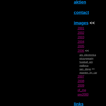
aktien
contact
images
<<
2001
2002
2003
2004
2005
2006
<<
ars_electronica
einzugsparty
fussball_wm
mallorca
san_diego
<<
spanien_by_car
2007
2008
2009
of_me
pre2000
links