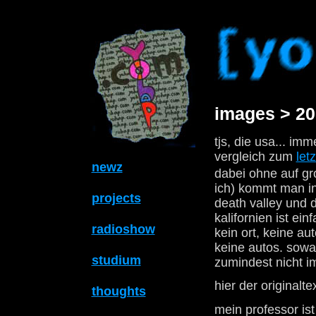
images > 20
tjs, die usa... im
vergleich zum
letz
newz
dabei ohne auf gr
ich) kommt man in
projects
death valley und 
kalifornien ist ei
radioshow
kein ort, keine a
keine autos. sowas
studium
zumindest nicht im
hier der originalte
thoughts
mein professor is