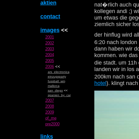
aktien
nat�rlich auch qu
kollegen andi ;) w
contact
um etwas die gege
ziemlich sicher lo
images
<<
der hinflug wird a
2001
6:20 nach london 
2002
dann haben wir do
2003
kommen. wie das g
2004
2005
die stadt. um 11h
2006
<<
landen wir in los 
ars_electronica
200km nach san d
einzugsparty
fussball_wm
hotel
). klingt na
mallorca
san_diego
<<
spanien_by_car
2007
2008
2009
of_me
pre2000
links