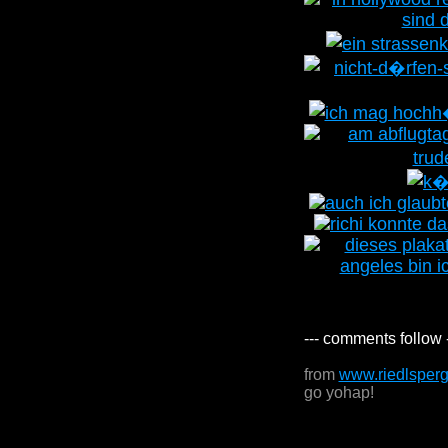
--- comments follow 
from
www.riedlsper
go yohap!