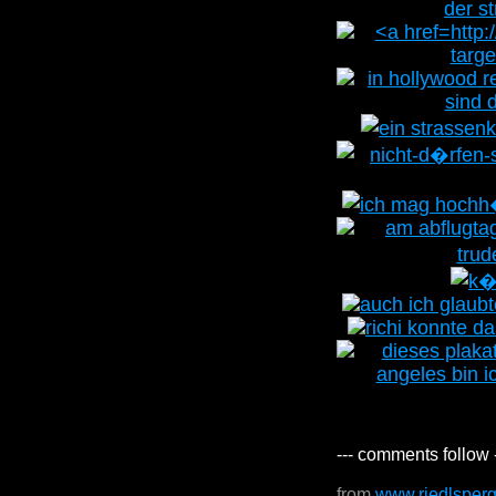
--- comments follow 
from
www.riedlsper