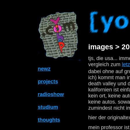
images > 20
tjs, die usa... im
vergleich zum
letz
newz
dabei ohne auf gr
ich) kommt man in
projects
death valley und 
kalifornien ist ei
radioshow
kein ort, keine a
keine autos. sowas
studium
zumindest nicht im
hier der originalte
thoughts
mein professor is