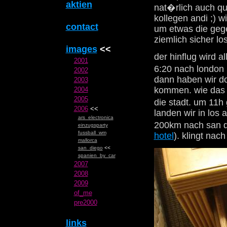
aktien
nat�rlich auch qu
kollegen andi ;) w
contact
um etwas die gege
ziemlich sicher lo
images
<<
der hinflug wird a
2001
6:20 nach london 
2002
dann haben wir do
2003
kommen. wie das g
2004
2005
die stadt. um 11h
2006
<<
landen wir in los 
ars_electronica
200km nach san d
einzugsparty
fussball_wm
hotel
). klingt na
mallorca
san_diego
<<
spanien_by_car
2007
2008
2009
of_me
pre2000
links