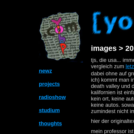
images > 20
tjs, die usa... im
vergleich zum
letz
newz
dabei ohne auf gr
ich) kommt man in
projects
death valley und 
kalifornien ist ei
radioshow
kein ort, keine a
keine autos. sowas
studium
zumindest nicht im
hier der originalte
thoughts
mein professor is