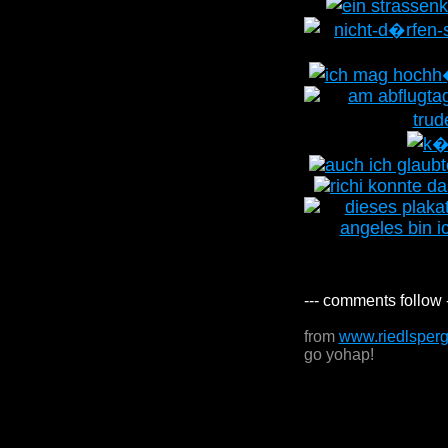
--- comments follow 
from
www.riedlsper
go yohap!