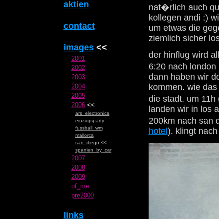
aktien
nat�rlich auch qu
kollegen andi ;) w
contact
um etwas die gege
ziemlich sicher lo
images
<<
der hinflug wird a
2001
6:20 nach london 
2002
dann haben wir do
2003
kommen. wie das g
2004
2005
die stadt. um 11h
2006
<<
landen wir in los 
ars_electronica
200km nach san d
einzugsparty
fussball_wm
hotel
). klingt na
mallorca
san_diego
<<
spanien_by_car
2007
2008
2009
of_me
pre2000
links