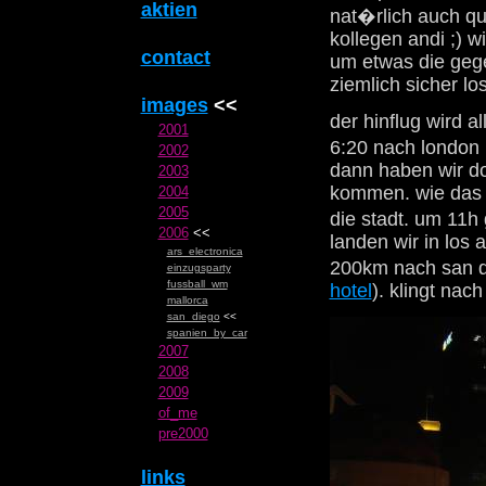
aktien
nat�rlich auch qu
kollegen andi ;) w
contact
um etwas die gege
ziemlich sicher lo
images
<<
der hinflug wird a
2001
6:20 nach london 
2002
dann haben wir do
2003
kommen. wie das g
2004
2005
die stadt. um 11h
2006
<<
landen wir in los 
ars_electronica
200km nach san d
einzugsparty
fussball_wm
hotel
). klingt na
mallorca
san_diego
<<
spanien_by_car
2007
2008
2009
of_me
pre2000
links