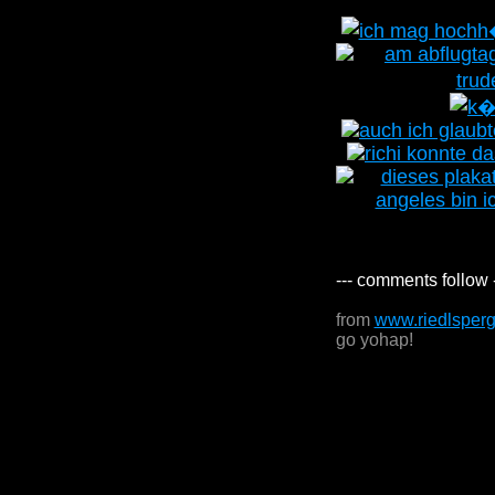
--- comments follow 
from
www.riedlsper
go yohap!