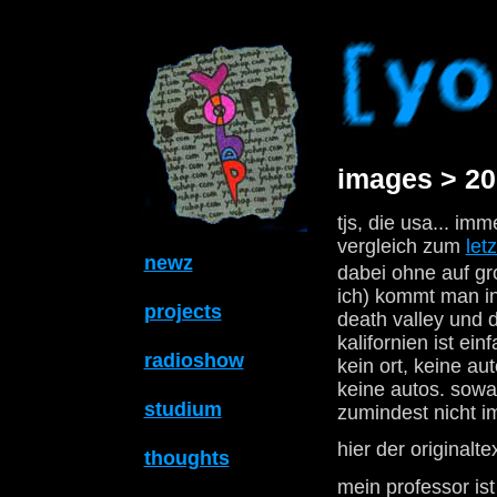
images > 20
tjs, die usa... im
vergleich zum
letz
newz
dabei ohne auf gr
ich) kommt man in
projects
death valley und 
kalifornien ist ei
radioshow
kein ort, keine a
keine autos. sowas
studium
zumindest nicht im
hier der originalte
thoughts
mein professor is