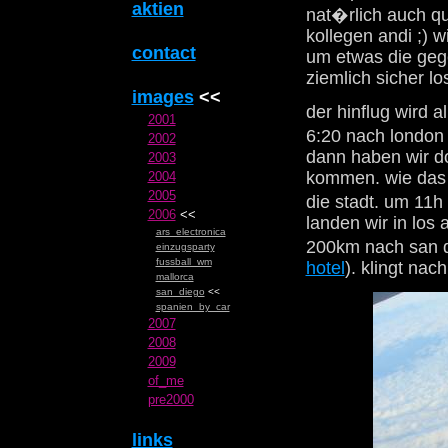
aktien
nat�rlich auch qu
kollegen andi ;) 
contact
um etwas die gege
ziemlich sicher lo
images
<<
der hinflug wird a
2001
6:20 nach london 
2002
dann haben wir do
2003
kommen. wie das g
2004
2005
die stadt. um 11h
2006
<<
landen wir in los
ars_electronica
200km nach san d
einzugsparty
fussball_wm
hotel
). klingt na
mallorca
san_diego
<<
spanien_by_car
2007
2008
2009
of_me
pre2000
links