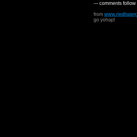
--- comments follow 
from
www.riedlsper
go yohap!