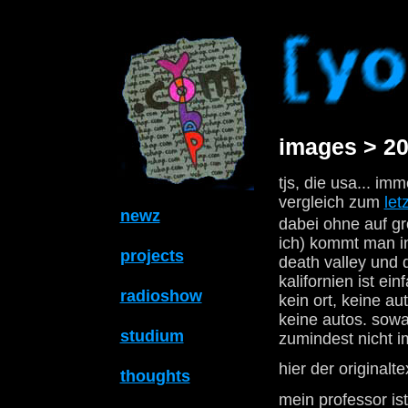
images > 20
tjs, die usa... im
vergleich zum
let
newz
dabei ohne auf gr
ich) kommt man in
projects
death valley und 
kalifornien ist ei
radioshow
kein ort, keine a
keine autos. sowas
studium
zumindest nicht i
hier der originalte
thoughts
mein professor is