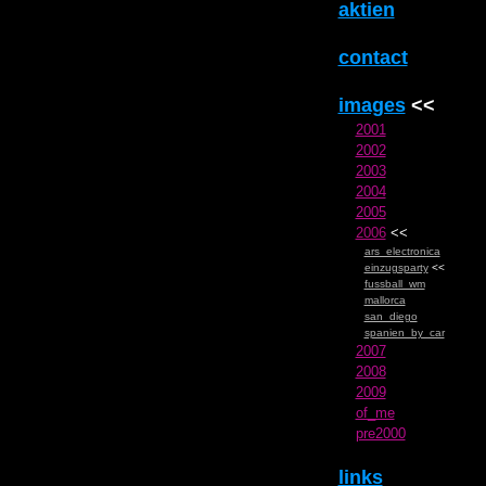
aktien
contact
images
<<
2001
2002
2003
2004
2005
2006
<<
ars_electronica
einzugsparty
<<
fussball_wm
mallorca
san_diego
spanien_by_car
2007
2008
2009
of_me
pre2000
links