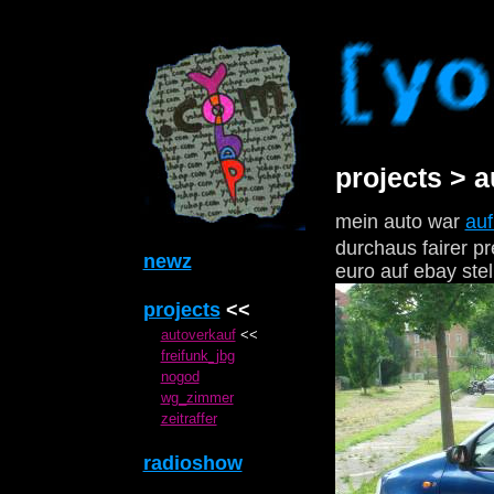
projects > 
mein auto war
auf
durchaus fairer p
newz
euro auf ebay stel
projects
<<
autoverkauf
<<
freifunk_jbg
nogod
wg_zimmer
zeitraffer
radioshow