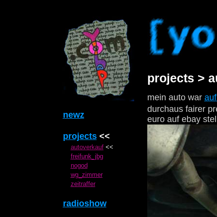
projects > 
mein auto war
auf
durchaus fairer p
newz
euro auf ebay stel
projects
<<
autoverkauf
<<
freifunk_jbg
nogod
wg_zimmer
zeitraffer
radioshow