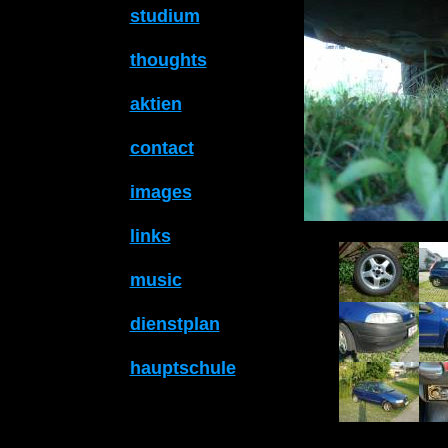
studium
thoughts
aktien
contact
images
links
music
dienstplan
hauptschule