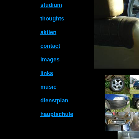
studium
thoughts
aktien
contact
images
links
music
dienstplan
hauptschule