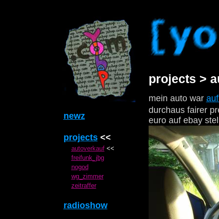
projects > 
mein auto war
auf
durchaus fairer p
newz
euro auf ebay stel
projects
<<
autoverkauf
<<
freifunk_jbg
nogod
wg_zimmer
zeitraffer
radioshow