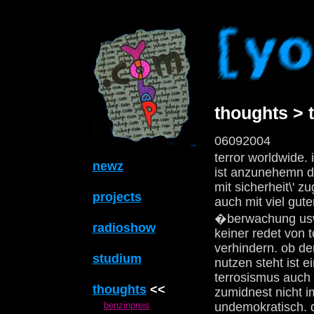
thoughts > 
06092004
terror worldwide.
newz
ist anzunehemn das
mit sicherheit\' 
projects
auch mit viel gut
�berwachung usw.
radioshow
keiner redet von t
verhindern. ob de
studium
nutzen steht ist 
terrosismus auch k
thoughts
<<
zumidnest nicht i
undemokratisch. 
benzinpreis