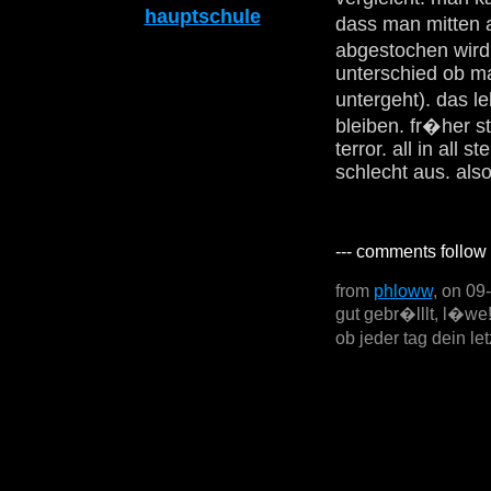
hauptschule
dass man mitten 
abgestochen wird.
unterschied ob ma
untergeht). das 
bleiben. fr�her 
terror. all in all
schlecht aus. also:
--- comments follow 
from
phloww
, on 09
gut gebr�lllt, l�we! 
ob jeder tag dein le