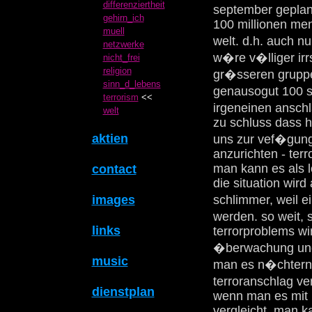
differenziertheit
september geplan
gehirn_ich
100 millionen men
muell
welt. d.h. auch 
netzwerke
w�re v�lliger irr
nicht_frei
religion
gr�sseren grupp
sinn_d_lebens
genausogut 100 s
terrorism
<<
irgeneinen ansch
welt
zu schluss dass h
aktien
uns zur vef�gung
anzurichten - terr
man kann es als l
contact
die situation wir
schlimmer, weil
images
werden. so weit, 
links
terrorproblems wi
�berwachung und
music
man es n�chtern b
terroranschlag ve
dienstplan
wenn man es mit k
vergleicht. man k