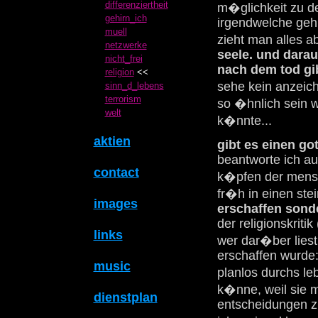
differenziertheit
m�glichkeit zu d
gehirn_ich
irgendwelche gehi
muell
zieht man alles a
netzwerke
seele. und darau
nicht_frei
nach dem tod gi
religion
<<
sehe kein anzeic
sinn_d_lebens
terrorism
so �hnlich sein 
welt
k�nnte...
aktien
gibt es einen go
beantworte ich au
contact
k�pfen der mensc
fr�h in einen ste
images
erschaffen sond
der religionskritik
links
wer dar�ber lies
erschaffen wurde: 
music
planlos durchs leb
k�nne, weil sie m
dienstplan
entscheidungen zu