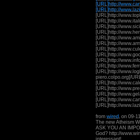
[URL]http://www.can
[URL]http://www.laz
[URL]http://www.top
[URL]http://www.ital
[URL]http://www.sici
[URL]http://www.hen
[URL]http://www.ami
[URL]http://www.arm
[URL]http://www.cul
[URL]http://www.goo
[URL]http://www.inf
[URL]http://www.ferr
[URL]http://www.log
piero.colpo.org[/UR
[URL]http://www.cal
[URL]http://www.pre
[URL]http://www.gel
[URL]http://www.can
[URL]http://www.laz
from
wired
, on 09-1
The new Atheism W
ASK YOU AN IMPOR
God? http://www.wir
interessant!