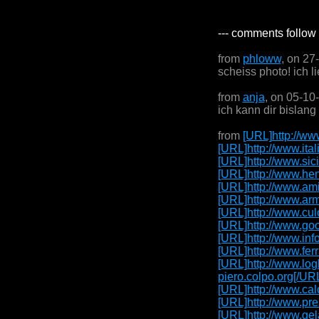
--- comments follow 
from
phloww
, on 27
scheiss photo! ich li
from
anja
, on 05-10
ich kann dir bislan
from
[URL]http://www
[URL]http://www.ital
[URL]http://www.sici
[URL]http://www.hen
[URL]http://www.ami
[URL]http://www.arm
[URL]http://www.cul
[URL]http://www.goo
[URL]http://www.inf
[URL]http://www.ferr
[URL]http://www.log
piero.colpo.org[/UR
[URL]http://www.cal
[URL]http://www.pre
[URL]http://www.gel