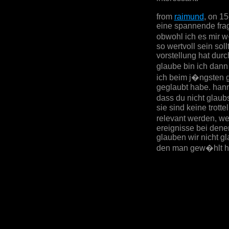
from
raimund
, on 1
eine spannende frag
obwohl ich es mir 
so wertvoll sein soll
vorstellung hat durc
glaube bin ich dan
ich beim j�ngsten g
geglaubt habe. hann
dass du nicht glau
sie sind keine trott
relevant werden, 
ereignisse bei denen
glauben wir nicht gl
den man gew�hlt ha