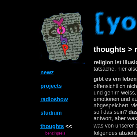
thoughts > r
religion ist illusi
tatsache. hier als
newz
gibt es ein lebe
projects
offensichtlich ni
und gehirn weiss,
emotionen und auc
radioshow
abgespeichert. vi
soll das sein?
das
studium
antwort, aber was
was von unserer 
thoughts
<<
folgendes abzieht
benzinpreis