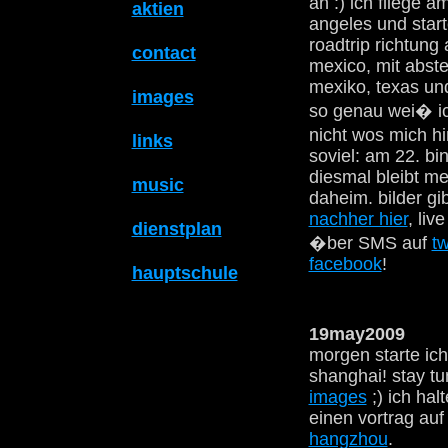
an :) ich fliege a
aktien
angeles und star
roadtrip richtung
contact
mexico, mit abst
mexiko, texas un
images
so genau wei� ic
nicht wos mich h
links
soviel: am 22. bi
diesmal bleibt m
music
daheim. bilder gib
nachher hier
, liv
dienstplan
�ber SMS auf
tw
facebook
!
hauptschule
19may2009
morgen starte ich
shanghai! stay t
images
;) ich hal
einen vortrag auf
hangzhou
.