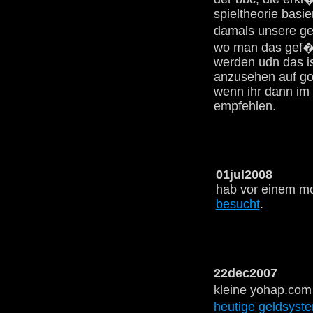
spieltheorie basi
damals unsere ges
wo man das gef�h
werden udn das is
anzusehen auf go
wenn ihr dann im 
empfehlen.
01jul2008
hab vor einem m
besucht
.
22dec2007
kleine yohap.com
heutige geldsyst