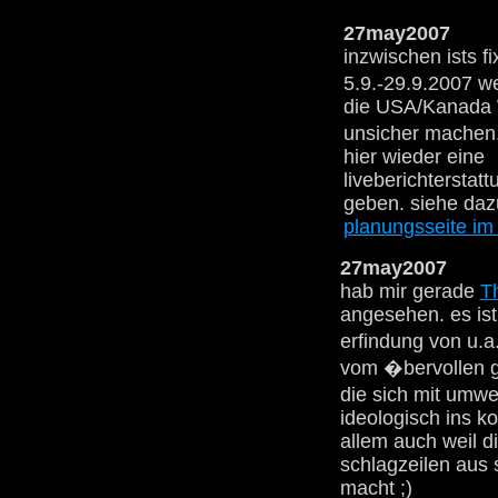
27may2007
inzwischen ists f
5.9.-29.9.2007 w
die USA/Kanada 
unsicher machen.
hier wieder eine
liveberichterstatt
geben. siehe daz
planungsseite im 
27may2007
hab mir gerade
T
angesehen. es ist
erfindung von u.a
vom �bervollen ge
die sich mit umw
ideologisch ins k
allem auch weil di
schlagzeilen aus 
macht ;)