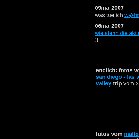
09mar2007
was tue ich
w�hre
06mar2007
wie stehn die akt
;)
endlich: fotos 
san diego - las 
valley
trip
vom 30
fotos vom
mallo