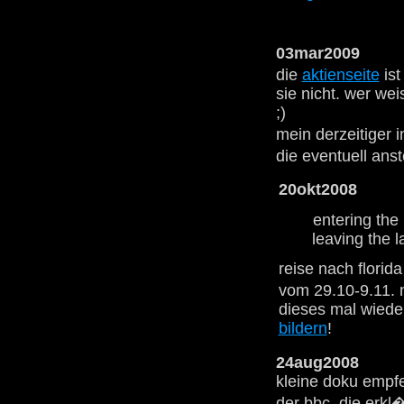
03mar2009
die
aktienseite
ist
sie nicht. wer weis
;)
mein derzeitiger i
die eventuell an
20okt2008
entering the 
leaving the 
reise nach florid
vom 29.10-9.11. 
dieses mal wiede
bildern
!
24aug2008
kleine doku empf
der bbc, die erkl�