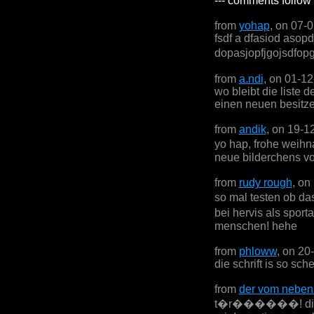
--- comments follow 
from
yohap
, on 07-
fsdf a dfasiod asop
dopasjopfjgojsdfop
from
a.ndi
, on 01-1
wo bleibt die liste 
einen neuen besitz
from
andik
, on 19-1
yo hap, frohe weihn
neue bilderchens vo
from
rudy rough
, on
so mal testen ob da
bei hervis als sport
menschen! hehe
from
phloww
, on 20
die schrift is so sch
from
der vom neben
t�r������! die schr