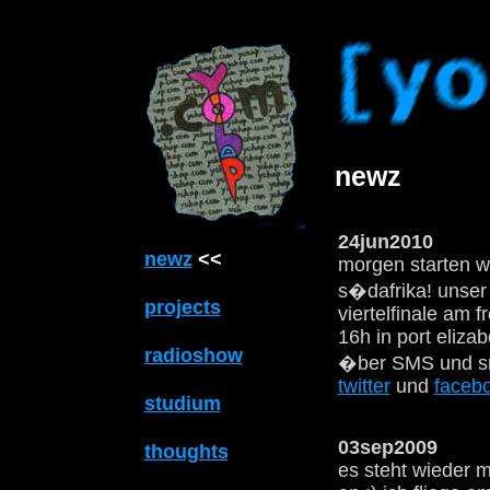
newz
24jun2010
newz
<<
morgen starten wi
s�dafrika! unser 
projects
viertelfinale am fr
16h in port elizab
radioshow
�ber SMS und s
twitter
und
faceb
studium
03sep2009
thoughts
es steht wieder m