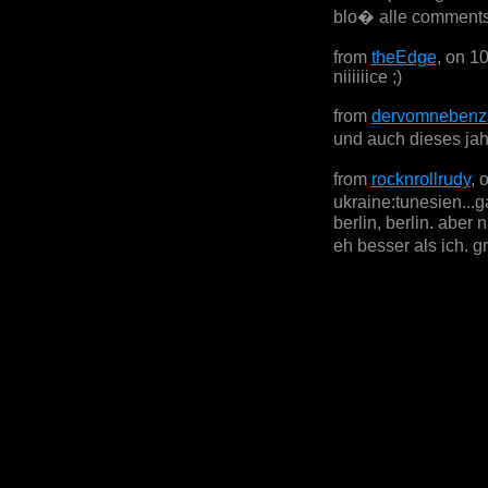
blo� alle comments
from
theEdge
, on 1
niiiiiice ;)
from
dervomnebenz
und auch dieses jah
from
rocknrollrudy
, 
ukraine:tunesien...
berlin, berlin. aber
eh besser als ich.