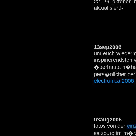
22.-26. oktober 
aktualisiert!-
13sep2006
um euch wiederma
inspirierendsten 
�berhaupt n�her
pers�nlicher ber
electronica 2006
03aug2006
fotos von der
ein
salzburg im m�r