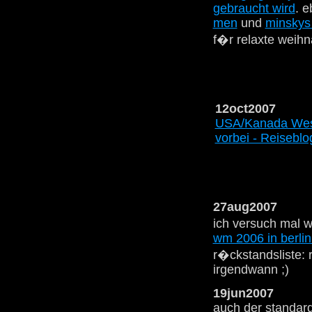
gebraucht wird
. e
men
und
minskys 
f�r relaxte weihn
12oct2007
USA/Kanada West
vorbei - Reiseblo
27aug2007
ich versuch mal 
wm 2006 in berlin
r�ckstandsliste: 
irgendwann ;)
19jun2007
auch der standar