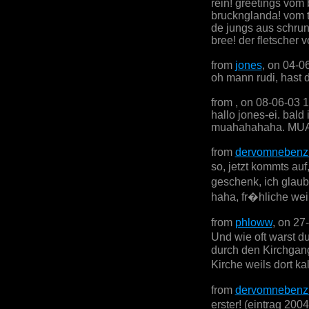
rein! greetings vo
brucknglanda! vom 
de jungs aus schrun
bree! der fletscher 
from
jones
, on 04-0
oh mann rudi, hast d
from
, on 08-06-03 
hallo jones-ei. bal
muahahahaha. 
from
dervomnebenz
so, jetzt kommts auf
geschenk, ich glaub
haha, fr�hliche wei
from
phloww
, on 27
Und wie oft warst d
durch den Kirchgang
Kirche weils dort ka
from
dervomnebenz
erster! (eintrag 2004