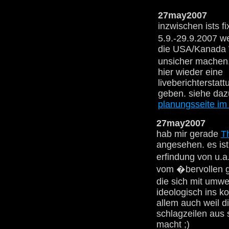
27may2007
inzwischen ists f
5.9.-29.9.2007 w
die USA/Kanada 
unsicher machen.
hier wieder eine
liveberichterstatt
geben. siehe daz
planungsseite im 
27may2007
hab mir gerade
T
angesehen. es ist
erfindung von u.a
vom �bervollen ge
die sich mit umw
ideologisch ins k
allem auch weil di
schlagzeilen aus 
macht ;)