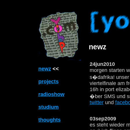
newz
24jun2010
newz
<<
morgen starten wi
s�dafrika! unser 
projects
viertelfinale am fr
16h in port elizab
radioshow
�ber SMS und s
twitter
und
faceb
studium
03sep2009
thoughts
es steht wieder m