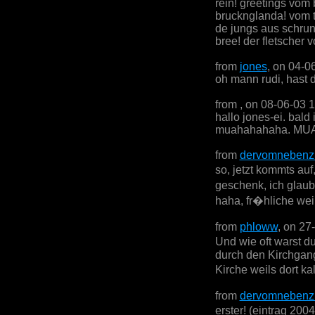
rein! greetings vo
brucknglanda! vom 
de jungs aus schrun
bree! der fletscher 
from
jones
, on 04-0
oh mann rudi, hast d
from
, on 08-06-03 
hallo jones-ei. bal
muahahahaha. 
from
dervomnebenz
so, jetzt kommts auf
geschenk, ich glaub
haha, fr�hliche wei
from
phloww
, on 27
Und wie oft warst d
durch den Kirchgang
Kirche weils dort ka
from
dervomnebenz
erster! (eintrag 2004