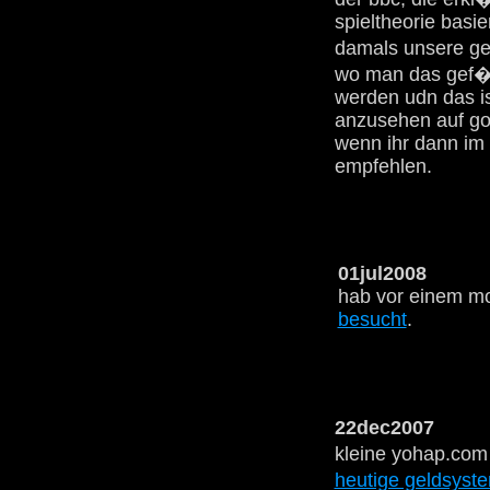
spieltheorie basi
damals unsere ges
wo man das gef�h
werden udn das is
anzusehen auf go
wenn ihr dann im 
empfehlen.
01jul2008
hab vor einem m
besucht
.
22dec2007
kleine yohap.com
heutige geldsyst