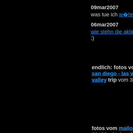
09mar2007
was tue ich
w�hre
06mar2007
wie stehn die akt
;)
endlich: fotos 
san diego - las 
valley
trip
vom 30
fotos vom
mallo