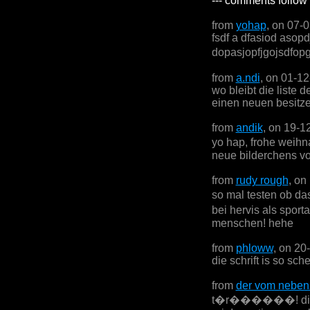
--- comments follow 
from
yohap
, on 07-
fsdf a dfasiod asop
dopasjopfjgojsdfop
from
a.ndi
, on 01-1
wo bleibt die liste 
einen neuen besitz
from
andik
, on 19-1
yo hap, frohe weihn
neue bilderchens vo
from
rudy rough
, on
so mal testen ob da
bei hervis als sport
menschen! hehe
from
phloww
, on 20
die schrift is so sch
from
der vom neben
t�r������! die schr