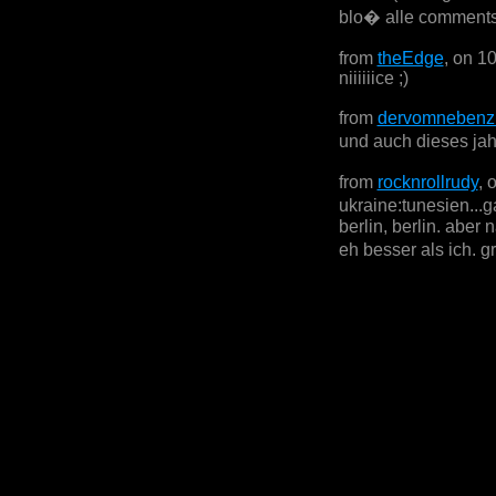
blo� alle comments
from
theEdge
, on 1
niiiiiice ;)
from
dervomnebenz
und auch dieses jah
from
rocknrollrudy
, 
ukraine:tunesien...
berlin, berlin. aber
eh besser als ich.