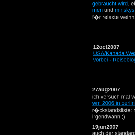
gebraucht wird
. e
men
und
minskys 
f�r relaxte weihn
12oct2007
USA/Kanada West
vorbei - Reiseblo
27aug2007
ich versuch mal 
wm 2006 in berlin
r�ckstandsliste: 
irgendwann ;)
19jun2007
auch der standar