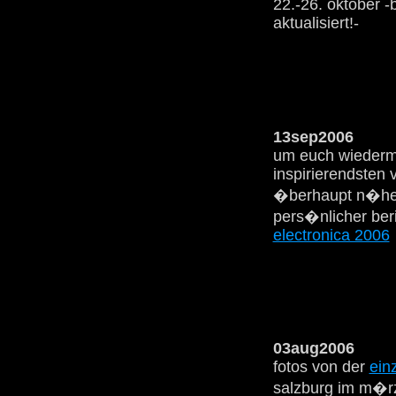
22.-26. oktober 
aktualisiert!-
13sep2006
um euch wiederma
inspirierendsten 
�berhaupt n�her
pers�nlicher ber
electronica 2006
03aug2006
fotos von der
ein
salzburg im m�r