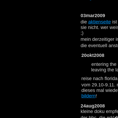
03mar2009
die
aktienseite
ist
sie nicht. wer weis
;)
mein derzeitiger i
die eventuell an
20okt2008
entering the 
leaving the 
reise nach florid
vom 29.10-9.11. 
dieses mal wiede
bildern
!
24aug2008
kleine doku empf
der bbc, die erkl�