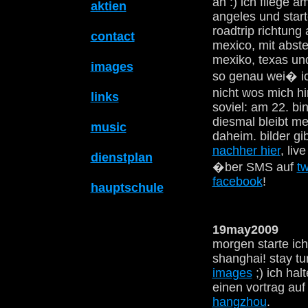
an :) ich fliege a
aktien
angeles und star
roadtrip richtung
contact
mexico, mit abst
mexiko, texas un
images
so genau wei� ic
nicht wos mich h
links
soviel: am 22. bi
diesmal bleibt m
music
daheim. bilder gib
nachher hier
, liv
dienstplan
�ber SMS auf
tw
facebook
!
hauptschule
19may2009
morgen starte ich
shanghai! stay t
images
;) ich hal
einen vortrag auf
hangzhou
.