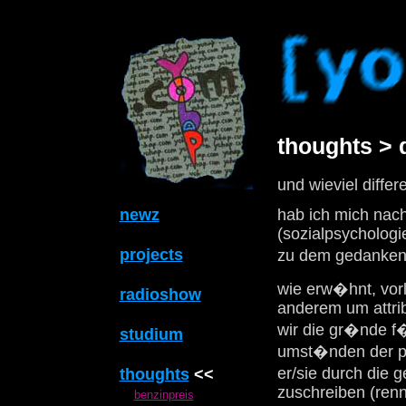
thoughts > d
und wieviel diffe
newz
hab ich mich nach
(sozialpsychologi
projects
zu dem gedanken u
wie erw�hnt, vorl
radioshow
anderem um attri
wir die gr�nde f�
studium
umst�nden der per
er/sie durch die 
thoughts
<<
zuschreiben (renn
benzinpreis