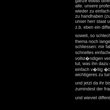
ganze etwas diffe
alle. unsere prof
wieder zu einfach 
zu handhaben (zu 
unser herr staat 
z.b. eben ein dif
soweit, so schle
thema noch lange 
schliessen: mir fa
schnelles einfach
vollst�ndigen ver
tut, was ihn dazu
einfach v�llig �b
wichtigeres zu tun
und jetzt da ihr b
zumindest der fr
und wieviel diffe