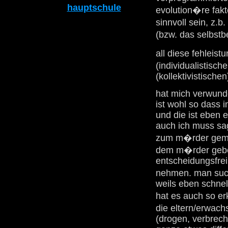
hauptschule
evolution�re fak
sinnvoll sein, z.b
(bzw. das selbstb
all diese fehleist
(individualistisch
(kollektivistische
hat mich verwunde
ist wohl so dass 
und die ist eben 
auch ich muss sag
zum m�rder gemac
dem m�rder gebe.
entscheidungsfreih
nehmen. man such
weils eben schnel
hat es auch so erk
die eltern/erwac
(drogen, verbrech