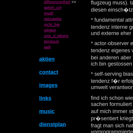
differenziertheit
<<
flugzeug muss). t
gehirn_ich
diesen einsch�tz
muell
netzwerke
* fundamental attr
nicht_frei
tendenz interne
religion
und externe eher 
sinn_d_lebens
terrorism
* actor-observer e
welt
tendenz eigenes v
bei anderen aber 
aktien
ich bin gestosse
contact
* self-serving bias
tendenz f�r erfol
images
umwelt verantwor
find ich schon wi
links
sachen formuliert 
music
auf mich immer st
pr�sentiert kriegt.
dienstplan
fragt man sich n
vorprogrammierte