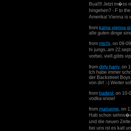
Bua!!!! Jetzt m�ss 
hingehen? - F to th
Amerika! Vienna is w
from
kama vienna gi
alle guten dinge sind
from
michi
, on 09-0
hi jungs..am 22.sept
vorbei, viell.gibts v
from
dirty harry
, on 
Ich habe immer scho
der Backstreet Boys 
von dir! :-) Weiter so
from
badest
, on 10-
vodka-snow!
from
marianne
, on 
Hab schon sehns�ch
und die neuen Zelte
bei uns ist es kalt 