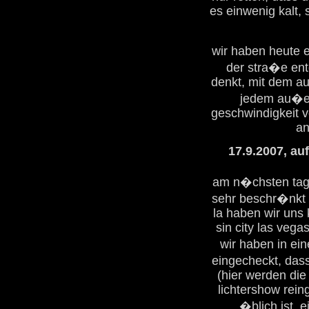
es einwenig kalt, 
wir haben heute 
der stra�e ent
denkt, mit dem au
jedem au�er 
geschwindigkeit v
an
17.9.2007, au
am n�chsten tag g
sehr beschr�nkt 
la haben wir uns 
sin city las ve
wir haben in ei
eingecheckt, das
(hier werden die
lichtershow rein
�blich ist, 