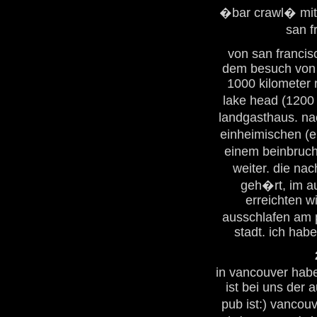
�bar crawl� mit 
san f
von san francis
dem besuch von 
1000 kilometer 
lake head (1200
landgasthaus. na
einheimischen (e
einem beinbruch i
weiter. die nac
geh�rt, im au
erreichten w
ausschlafen am p
stadt. ich hab
in vancouver hab
ist bei uns der
pub ist:) vancouv