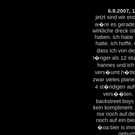
6.9.2007, 
jetzt sind wir e
w�re es gerade 1
wirkliche dreck i
haben. ich habe 
hatte. ich hoffe,
dass ich von d
l�nger als 12 st
hannes und ich 
vers�umt h�tten
zwar vieles planen
4 st�ndigen aufe
vers��ten. so
backstreet boys 
kein kompliment. 
nur noch auf de
noch auf ein bie
�oa bier is imm
geburt