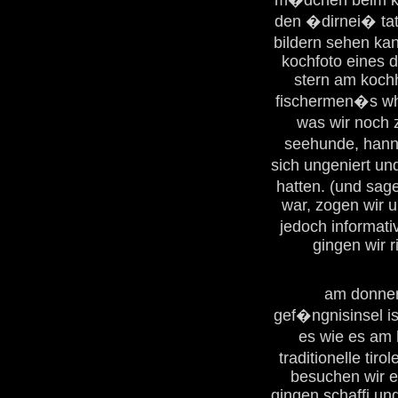
m�dchen beim koc
den �dirnei� tat
bildern sehen kan
kochfoto eines d
stern am koch
fischermen�s wha
was wir noch
seehunde, hanne
sich ungeniert un
hatten. (und sag
war, zogen wir u
jedoch informat
gingen wir r
am donner
gef�ngnisinsel is
es wie es am h
traditionelle tir
besuchen wir 
gingen schaffi und