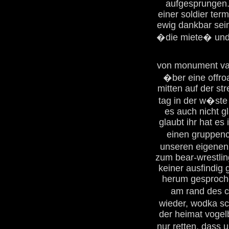
aufgesprungen.
einer soldier term
ewig dankbar sei
�die miete� und
von monument vall
�ber eine offro
mitten auf der s
tag in der w�ste 
es auch nicht g
glaubt ihr hat es
einen gruppenc
unseren eigenen
zum bear-wrestlin
keiner ausfindig
herum gesproche
am rand des c
wieder, wodka sc
der heimat vogel
nur retten, dass 