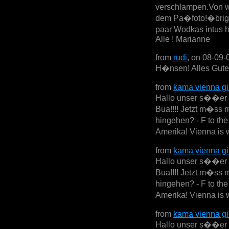
verschlampen.Von w
dem Pa�foto!�brige
paar Wodkas intus 
Alle ! Marianne
from
rudi
, on 08-09-
H�nsen! Alles Gute 
from
kama vienna gi
Hallo unser s��er se
Bua!!!! Jetzt m�ss 
hingehen? - F to th
Amerika! Vienna is w
from
kama vienna gi
Hallo unser s��er se
Bua!!!! Jetzt m�ss 
hingehen? - F to th
Amerika! Vienna is w
from
kama vienna gi
Hallo unser s��er se