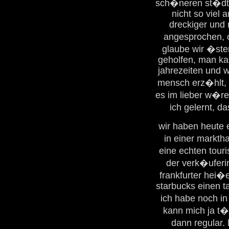
sch�neren st�dte,
nicht so viel 
dreckiger und 
angesprochen, 
glaube wir �ste
geholfen, man kan
jahrezeiten und 
mensch erz�hlt, d
es im lieber w�re
ich gelernt, d
wir haben heute 
in einer markth
eine echten touri
der verk�uferin
frankfurter hei�
starbucks einen t
ich habe noch in
kann mich ja t�
dann regular. 