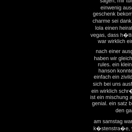
sagen, mir tu
einwenig aus
geschenk bekomm
charme sei dank
lola einen heir
vegas, dass h�tt
war wirklich e
nach einer ausg
haben wir gleich
rules. ein kle
hanson konnte
einfach ein zivil
sich bei uns aus
ein wirklich sch
ist ein mischung 
genial. ein satz 
den ga
am samstag war
k�stenstra�e, v