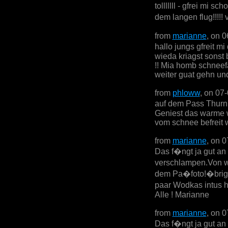
tolllllll - gfrei mi 
dem langen flug!!!!!
from
marianne
, on 
hallo jungs gfreit m
wieda kriagst sonst
!! Mia homb schneefa
weiter guat gehn und
from
phloww
, on 07
auf dem Pass Thurn 
Geniest das warme w
vom schnee befreit w
from
marianne
, on 
Das f�ngt ja gut an
verschlampen.Von w
dem Pa�foto!�brige
paar Wodkas intus 
Alle ! Marianne
from
marianne
, on 
Das f�ngt ja gut an