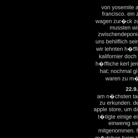
von yosemite a
francisco. ein
wagen zur�ck zu 
mussten wi
zwischendeponie
uns behilflich s
wir lehnten h�ff
kalifornier doc
h�ffliche kerl je
hat; nochmal gl
waren zu m�
22.9
am n�chsten tag 
zu erkunden. de
apple store, um d
t�tigte einige 
einwenig si
mitgenommen. h