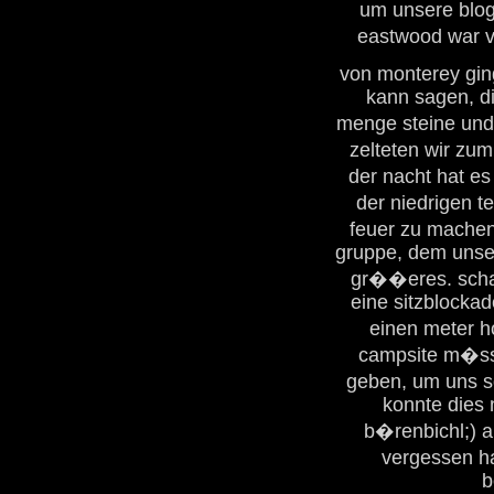
um unsere blog
eastwood war v
von monterey gin
kann sagen, di
menge steine und
zelteten wir zum 
der nacht hat e
der niedrigen t
feuer zu machen
gruppe, dem unser
gr��eres. scha
eine sitzblocka
einen meter 
campsite m�sst
geben, um uns s
konnte dies 
b�renbichl;) 
vergessen ha
b