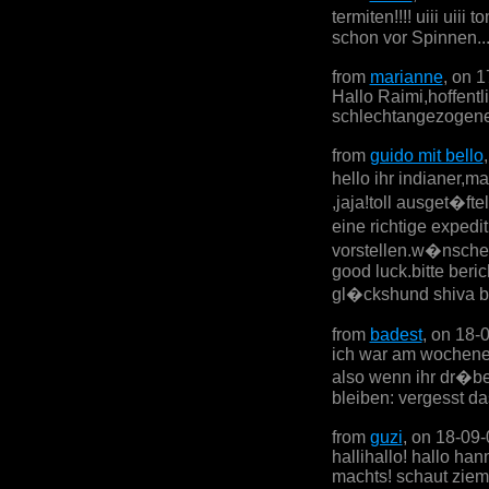
termiten!!!! uiii uii
schon vor Spinnen....
from
marianne
, on 
Hallo Raimi,hoffentl
schlechtangezogenen 
from
guido mit bello
hello ihr indianer,ma
,jaja!toll ausget�fte
eine richtige exped
vorstellen.w�nsche 
good luck.bitte beric
gl�ckshund shiva be
from
badest
, on 18-
ich war am wochenen
also wenn ihr dr�ber
bleiben: vergesst da
from
guzi
, on 18-09
hallihallo! hallo han
machts! schaut zieml