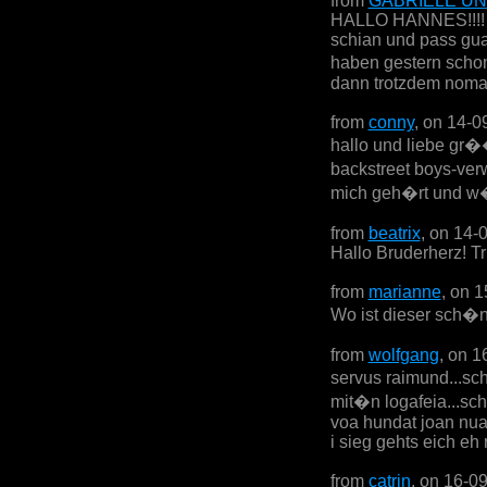
from
GABRIELE UN
HALLO HANNES!!!! al
schian und pass gua
haben gestern schon 
dann trotzdem nomal!
from
conny
, on 14-0
hallo und liebe gr��
backstreet boys-ver
mich geh�rt und w�r
from
beatrix
, on 14-
Hallo Bruderherz! Tri
from
marianne
, on 
Wo ist dieser sch�n
from
wolfgang
, on 1
servus raimund...sc
mit�n logafeia...sc
voa hundat joan nua
i sieg gehts eich eh 
from
catrin
, on 16-0