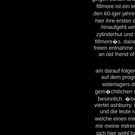
fillmore ist ein
den 60-iger jahre
hier ihre ersten
hinaufgeht wi
zylinderhut und
fillmore�s. dana
freien entnahme s
an old friend of
am darauf folge
auf dem progr
widerlagers 
gem�chtlichen s
besinnlich. �be
viertel ashburry
und die leute 
welche einen mi
mir meine mitre
sich hier wohl 