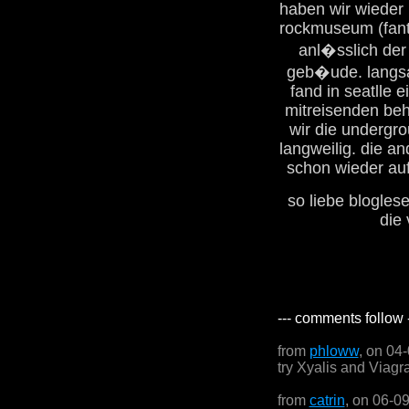
haben wir wieder
rockmuseum (fant
anl�sslich der 
geb�ude. langsa
fand in seatlle e
mitreisenden beh
wir die undergr
langweilig. die a
schon wieder auf
so liebe blogles
die
--- comments follow 
from
phloww
, on 04
try Xyalis and Viagr
from
catrin
, on 06-0