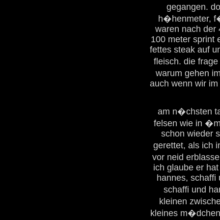
gegangen. dor
h�henmeter, f�r
waren nach der 4
100 meter sprint
fettes steak auf u
fleisch. die frag
warum gehen imm
auch wenn wir im 
am n�chsten tag
felsen wie in �m
schon wieder st
gerettet, als ich
vor neid erblasse
ich glaube er ha
hannes, schaffi 
schaffi und 
kleinen zwische
kleines m�dchen a