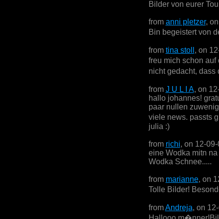
Bilder von eurer Tou
from
anni pletzer
, o
Bin begeistert von 
from
tina stoll
, on 1
freu mich schon auf
nicht gedacht, dass 
from
J U L I A
, on 12
hallo johannes! gratu
paar nullen zuwenig,
viele news. passts g
julia :)
from
richi
, on 12-09
eine Wodka mitn na
Wodka Schnee.....
from
marianne
, on 
Tolle Bilder! Besonde
from
Andreja
, on 12
Hallooo m�nner!Bild