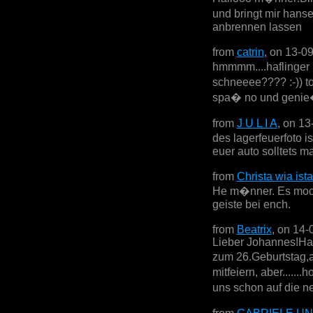
und bringt mir hans
anbrennen lassen
from
catrin
, on 13-0
hmmmm....haflinger 
schneeee???? :-)) to
spa� no und genie�
from
J U L I A
, on 13
des lagerfeuerfoto i
euer auto solltets m
from
Christa wia ista
He m�nner. Es mochts
geiste bei ench.
from
Beatrix
, on 14-
Lieber Johannes!Ha
zum 26.Geburtstag,a
mitfeiern, aber......
uns schon auf die n