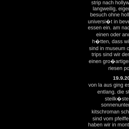
strip nach holly
langweilig, eig
besuch ohne holl
universi�t in bev
essen ein. am na
einen oder an
h�tten, dass wi
sind in museum o
trips sind wir d
einen gro�artige
riesen po
19.9.2
von la aus ging e
entlang. die s
steilk�st
sonnenunter
kitschroman sch
sind vom pfeiff
haben wir in mont