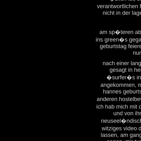
verantwortlichen 
nicht in der la
am sp�teren abe
ins green�s gega
geburtstag feier
nur
nach einer lang
gesagt in h
�surfer�s in�
angekommen, mu
hannes geburts
anderen hostelbe
ich hab mich mit
und von ihm
neuseel�ndische
witziges video 
lassen, am gang