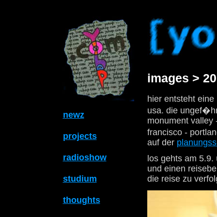
images > 20
hier entsteht ein
usa. die ungef�hr
newz
monument valley -
francisco - portla
projects
auf der
planungsse
radioshow
los gehts am 5.9. 
und einen reiseber
studium
die reise zu verfo
thoughts