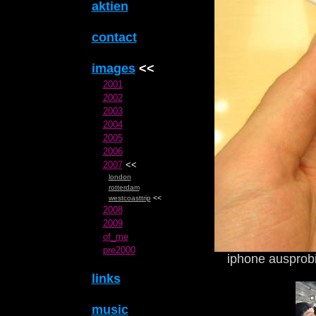
aktien
contact
images
<<
2001
2002
2003
2004
2005
2006
2007
<<
london
rotterdam
westcoasttrip
<<
2008
2009
of_me
pre2000
iphone ausprobi
links
music