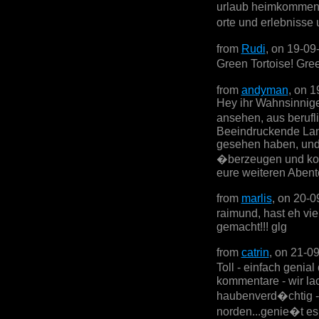
urlaub heimkommen- 
orte und erlebnisse 
from
Rudi
, on 19-09
Green Tortoise! Gre
from
andyman
, on 
Hey ihr Wahnsinnige
ansehen, aus beruf
Beeindruckende Land
gesehen haben, und a
�berzeugen und kom
eure weiteren Abent
from
marlis
, on 20-0
raimund, hast eh vi
gemacht!!! glg
from
catrin
, on 21-0
Toll - einfach genia
kommentare - wir lac
haubenverd�chtig - 
norden...genie�t es