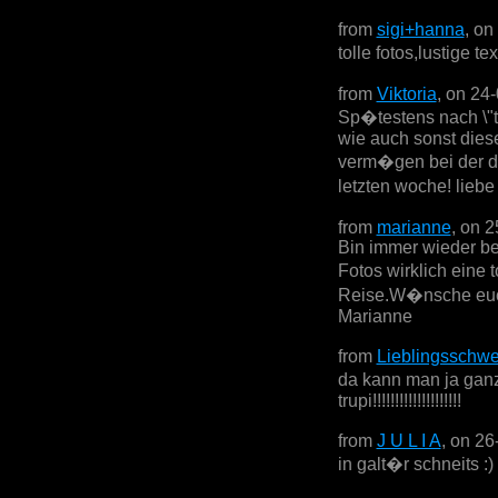
from
sigi+hanna
, on
tolle fotos,lustige 
from
Viktoria
, on 24
Sp�testens nach \"th
wie auch sonst dies
verm�gen bei der do
letzten woche! lieb
from
marianne
, on 
Bin immer wieder be
Fotos wirklich eine
Reise.W�nsche euch
Marianne
from
Lieblingsschwe
da kann man ja ganz
trupi!!!!!!!!!!!!!!!!!!!!
from
J U L I A
, on 26
in galt�r schneits :)