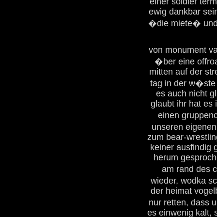
einer soldier term
ewig dankbar sei
�die miete� und
von monument vall
�ber eine offro
mitten auf der s
tag in der w�ste 
es auch nicht g
glaubt ihr hat es
einen gruppenc
unseren eigenen
zum bear-wrestlin
keiner ausfindig
herum gesproche
am rand des c
wieder, wodka sc
der heimat vogel
nur retten, dass 
es einwenig kalt, 