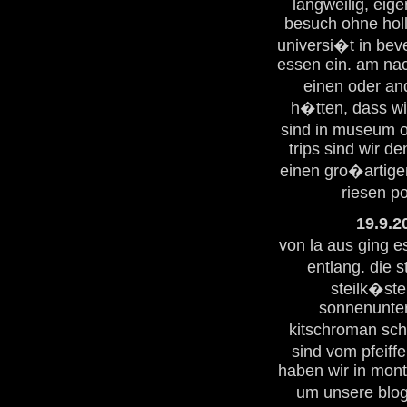
langweilig, eig
besuch ohne holl
universi�t in bev
essen ein. am na
einen oder an
h�tten, dass wi
sind in museum o
trips sind wir d
einen gro�artige
riesen po
19.9.2
von la aus ging e
entlang. die s
steilk�st
sonnenunter
kitschroman sch
sind vom pfeiff
haben wir in mont
um unsere blog