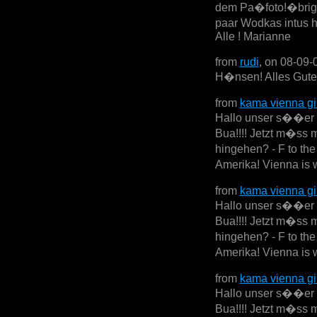
dem Pa�foto!�brige
paar Wodkas intus 
Alle ! Marianne
from
rudi
, on 08-09-
H�nsen! Alles Gute 
from
kama vienna gi
Hallo unser s��er se
Bua!!!! Jetzt m�ss 
hingehen? - F to th
Amerika! Vienna is w
from
kama vienna gi
Hallo unser s��er se
Bua!!!! Jetzt m�ss 
hingehen? - F to th
Amerika! Vienna is w
from
kama vienna gi
Hallo unser s��er se
Bua!!!! Jetzt m�ss 