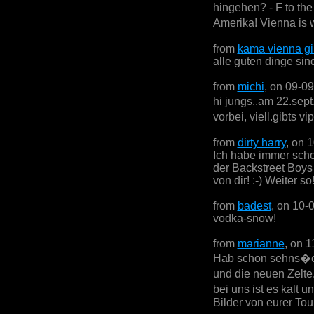
hingehen? - F to th
Amerika! Vienna is w
from
kama vienna gi
alle guten dinge sind
from
michi
, on 09-0
hi jungs..am 22.sept
vorbei, viell.gibts v
from
dirty harry
, on 
Ich habe immer scho
der Backstreet Boys 
von dir! :-) Weiter so
from
badest
, on 10-
vodka-snow!
from
marianne
, on 
Hab schon sehns�ch
und die neuen Zelte
bei uns ist es kalt 
Bilder von eurer Tou