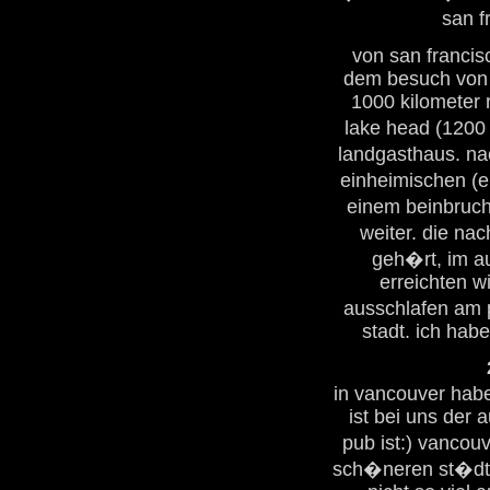
san f
von san francis
dem besuch von 
1000 kilometer 
lake head (1200
landgasthaus. na
einheimischen (e
einem beinbruch i
weiter. die nac
geh�rt, im au
erreichten w
ausschlafen am p
stadt. ich hab
in vancouver hab
ist bei uns der
pub ist:) vancouv
sch�neren st�dte,