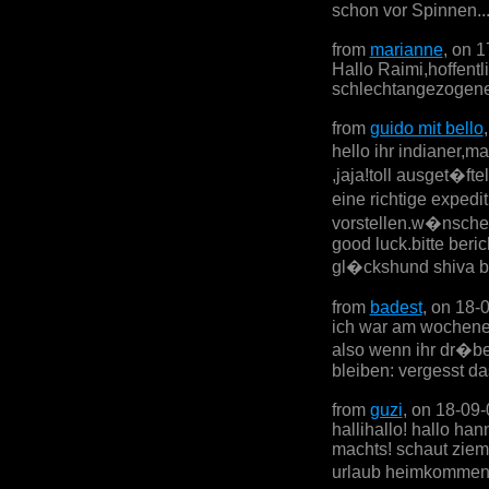
schon vor Spinnen....
from
marianne
, on 
Hallo Raimi,hoffentl
schlechtangezogenen 
from
guido mit bello
hello ihr indianer,ma
,jaja!toll ausget�fte
eine richtige exped
vorstellen.w�nsche 
good luck.bitte beric
gl�ckshund shiva be
from
badest
, on 18-
ich war am wochenen
also wenn ihr dr�ber
bleiben: vergesst da
from
guzi
, on 18-09
hallihallo! hallo han
machts! schaut zieml
urlaub heimkommen- 