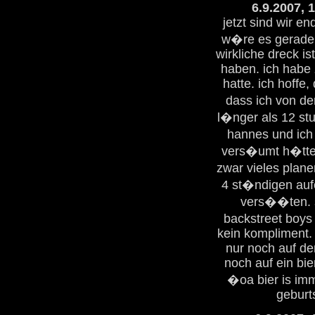
6.9.2007, 
jetzt sind wir e
w�re es gerade 1
wirkliche dreck i
haben. ich habe 
hatte. ich hoffe,
dass ich von d
l�nger als 12 st
hannes und ich 
vers�umt h�tten
zwar vieles planen
4 st�ndigen aufe
vers��ten. so
backstreet boys 
kein kompliment. 
nur noch auf de
noch auf ein bie
�oa bier is imm
geburt