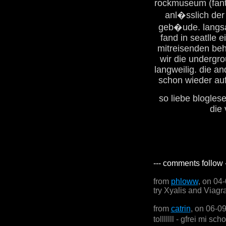
rockmuseum (fant
anl�sslich der 
geb�ude. langsa
fand in seatlle e
mitreisenden beh
wir die undergr
langweilig. die a
schon wieder auf
so liebe blogles
die
--- comments follow 
from
phloww
, on 04
try Xyalis and Viagr
from
catrin
, on 06-0
tolllllll - gfrei mi 