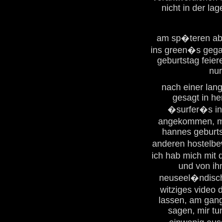
nicht in der la
am sp�teren abe
ins green�s gega
geburtstag feier
nur
nach einer lang
gesagt in h
�surfer�s in�
angekommen, mu
hannes geburts
anderen hostelbe
ich hab mich mit
und von ihm
neuseel�ndische
witziges video 
lassen, am gang
sagen, mir tu