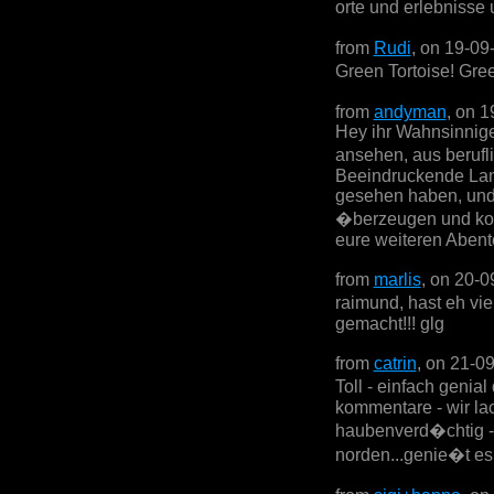
orte und erlebnisse 
from
Rudi
, on 19-09
Green Tortoise! Gre
from
andyman
, on 
Hey ihr Wahnsinnige
ansehen, aus beruf
Beeindruckende Land
gesehen haben, und a
�berzeugen und kom
eure weiteren Abent
from
marlis
, on 20-0
raimund, hast eh vi
gemacht!!! glg
from
catrin
, on 21-0
Toll - einfach genia
kommentare - wir lac
haubenverd�chtig - 
norden...genie�t es