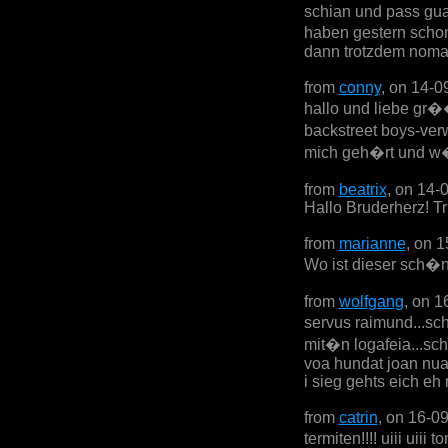
schian und pass gua
haben gestern schon 
dann trotzdem nomal!
from
conny
, on 14-0
hallo und liebe gr��
backstreet boys-ver
mich geh�rt und w�r
from
beatrix
, on 14-
Hallo Bruderherz! Tri
from
marianne
, on 
Wo ist dieser sch�n
from
wolfgang
, on 1
servus raimund...sc
mit�n logafeia...sc
voa hundat joan nua
i sieg gehts eich eh 
from
catrin
, on 16-0
termiten!!!! uiii uii