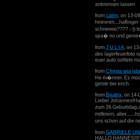
anbrennen lassen
from
catrin
, on 13-0
hmmmm....haflinger 
schneeee???? :-)) to
spa� no und genie�
from
J U L I A
, on 13
des lagerfeuerfoto i
euer auto solltets m
from
Christa wia ista
He m�nner. Es mochts
geiste bei ench.
from
Beatrix
, on 14-
Lieber Johannes!Ha
zum 26.Geburtstag,a
mitfeiern, aber......
uns schon auf die n
from
GABRIELE UN
HALLO HANNES!!!! al