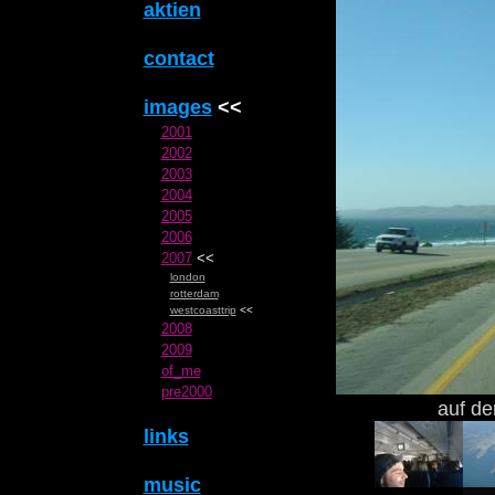
aktien
contact
images
<<
2001
2002
2003
2004
2005
2006
2007
<<
london
rotterdam
westcoasttrip
<<
2008
2009
of_me
pre2000
auf de
links
music