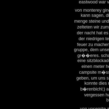
eastwood war v
von monterey gin
kann sagen, di
menge steine und
zelteten wir zum 
der nacht hat e
der niedrigen t
feuer zu machen
gruppe, dem unser
gr��eres. scha
eine sitzblocka
einen meter 
campsite m�sst
geben, um uns s
konnte dies 
b�renbichl;) 
vergessen ha
b
von yosemite a