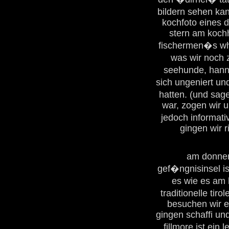
bildern sehen kan
kochfoto eines d
stern am koch
fischermen�s wha
was wir noch
seehunde, hanne
sich ungeniert un
hatten. (und sag
war, zogen wir u
jedoch informat
gingen wir r
am donner
gef�ngnisinsel is
es wie es am h
traditionelle tir
besuchen wir 
gingen schaffi und
fillmore ist ein