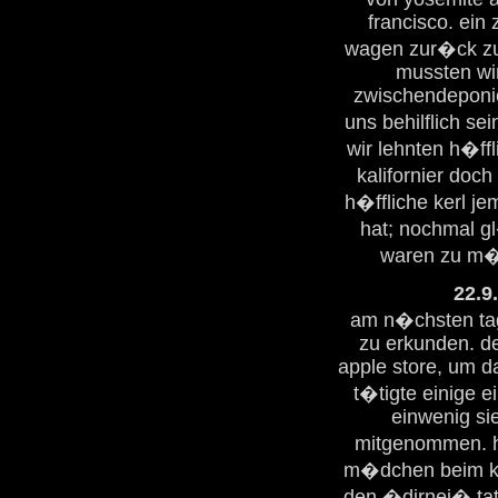
francisco. ein
wagen zur�ck zu 
mussten wi
zwischendeponie
uns behilflich s
wir lehnten h�ff
kalifornier doc
h�ffliche kerl je
hat; nochmal gl
waren zu m�
22.9
am n�chsten tag 
zu erkunden. de
apple store, um d
t�tigte einige 
einwenig si
mitgenommen. h
m�dchen beim koc
den �dirnei� tat