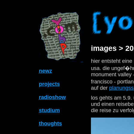
images > 20
hier entsteht ein
usa. die ungef�hr
newz
monument valley -
francisco - portla
projects
auf der
planungsse
radioshow
los gehts am 5.9. 
und einen reiseber
studium
die reise zu verfo
thoughts