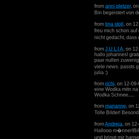
from
anni pletzer
, o
Bin begeistert von 
from
tina stoll
, on 1
freu mich schon auf
nicht gedacht, dass 
from
J U L I A
, on 12
hallo johannes! gratu
paar nullen zuwenig,
viele news. passts g
julia :)
from
richi
, on 12-09
eine Wodka mitn na
Wodka Schnee.....
from
marianne
, on 
Tolle Bilder! Besonde
from
Andreja
, on 12
Hallooo m�nner!Bild
und bringt mir hans