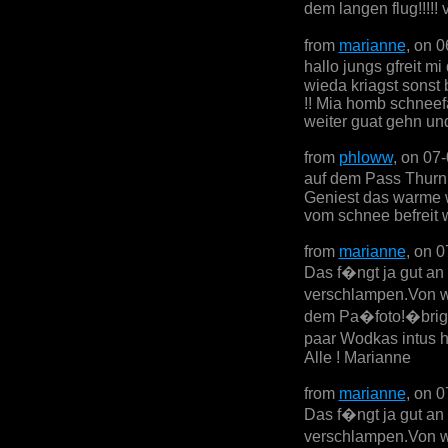
dem langen flug!!!!!
from
marianne
, on 
hallo jungs gfreit m
wieda kriagst sonst
!! Mia homb schneefa
weiter guat gehn und
from
phloww
, on 07
auf dem Pass Thurn 
Geniest das warme w
vom schnee befreit w
from
marianne
, on 
Das f�ngt ja gut an
verschlampen.Von w
dem Pa�foto!�brige
paar Wodkas intus 
Alle ! Marianne
from
marianne
, on 
Das f�ngt ja gut an
verschlampen.Von w