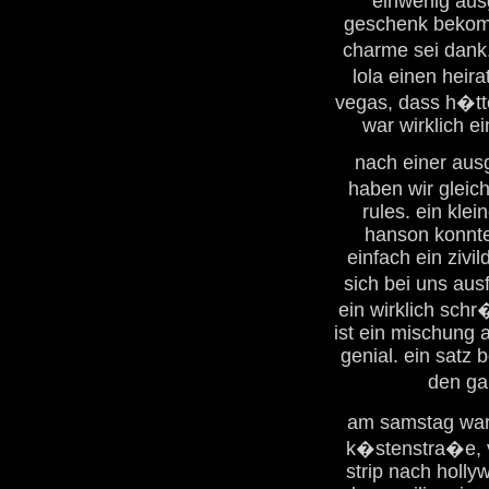
einwenig aus
geschenk bekomm
charme sei dank
lola einen heir
vegas, dass h�tt
war wirklich e
nach einer ausg
haben wir gleich
rules. ein kle
hanson konnte
einfach ein zivil
sich bei uns aus
ein wirklich sch
ist ein mischung 
genial. ein satz 
den ga
am samstag war
k�stenstra�e, v
strip nach holly