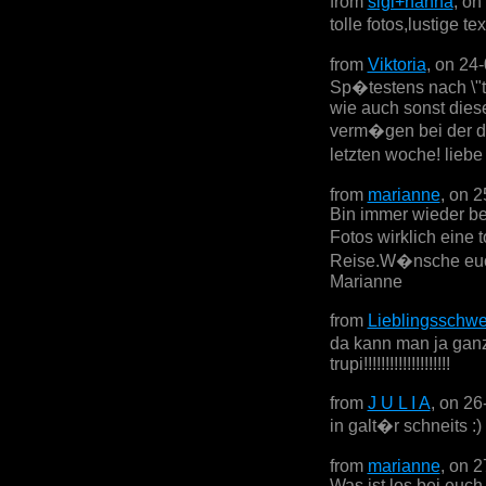
from
sigi+hanna
, on
tolle fotos,lustige 
from
Viktoria
, on 24
Sp�testens nach \"th
wie auch sonst dies
verm�gen bei der do
letzten woche! lieb
from
marianne
, on 
Bin immer wieder be
Fotos wirklich eine
Reise.W�nsche euch
Marianne
from
Lieblingsschwe
da kann man ja ganz
trupi!!!!!!!!!!!!!!!!!!!!
from
J U L I A
, on 26
in galt�r schneits :)
from
marianne
, on 
Was ist los bei euch 