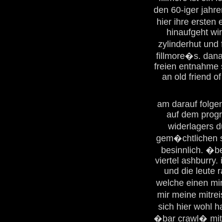
den 60-iger jahre
hier ihre ersten
hinaufgeht wi
zylinderhut und
fillmore�s. dana
freien entnahme s
an old friend of
am darauf folge
auf dem progr
widerlagers 
gem�chtlichen s
besinnlich. �be
viertel ashburry
und die leute 
welche einen mi
mir meine mitre
sich hier wohl 
�bar crawl� mit 