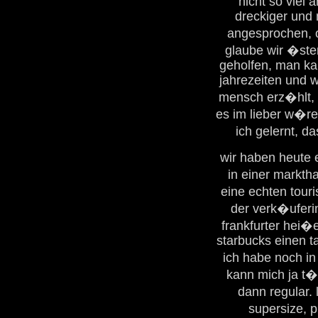
nicht so viel 
dreckiger und 
angesprochen, 
glaube wir �ste
geholfen, man kan
jahrezeiten und 
mensch erz�hlt, d
es im lieber w�re
ich gelernt, d
wir haben heute 
in einer markth
eine echten touri
der verk�uferin
frankfurter hei�
starbucks einen t
ich habe noch in
kann mich ja t�
dann regular. 
supersize, 