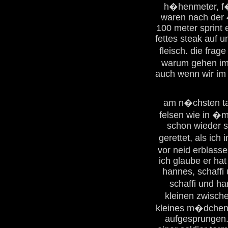
h�henmeter, f�r
waren nach der 4
100 meter sprint
fettes steak auf u
fleisch. die frag
warum gehen imm
auch wenn wir im 
am n�chsten tag
felsen wie in �m
schon wieder st
gerettet, als ich
vor neid erblasse
ich glaube er ha
hannes, schaffi 
schaffi und 
kleinen zwische
kleines m�dchen a
aufgesprungen.