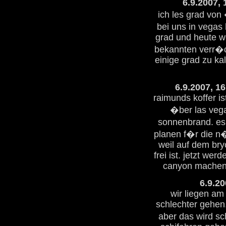
6.9.2007, 
ich les grad vo
bei uns in vegas
grad und heute we
bekannten verr�c
einige grad zu kalt
6.9.2007, 1
raimunds koffer is
�ber las vega
sonnenbrand. es 
planen f�r die n
weil auf dem bry
frei ist. jetzt we
canyon machen,
6.9.20
wir liegen am
schlechter gehen.
aber das wird sc