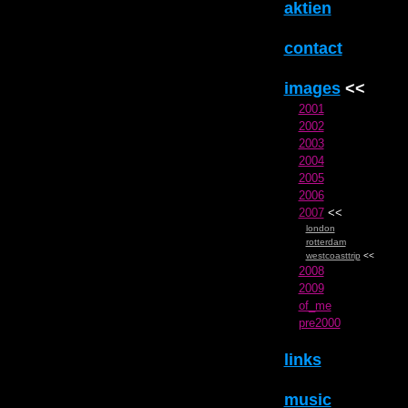
aktien
contact
images
<<
2001
2002
2003
2004
2005
2006
2007
<<
london
rotterdam
westcoasttrip
<<
2008
2009
of_me
pre2000
links
music