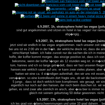
6.9.2007, 1h, stratosphere hotel las vegas (yoh
sind gut angekommen und sitzen im hotel in las vegas! nur raimu
abg�ngig...
6.9.2007, 1h, stratosphere hotel las vegas (raim
jetzt sind wir endlich in las vegas angekommen. nach unserer zeit w�
bei uns ist es 2:00 uhr in der fr�h. der wirkliche dreck ist, dass die a
verschlampt haben. ich habe zurzeit nur die sachen die ich in mein
hoffe, der koffer kommt morgen. das einzige positive ist, dass ich vo
bekomme, wenn der koffer l�nger als 12 stunden weg ist. in m�nch
tom, hannes und ich so lange getr�delt, dass wir fast unseren flieg
hansen.war wirklich sauer auf uns. er kann zwar vieles planen, aber �.
hatten wir eine ca. 4 st�ndigen aufenthalt, den wir uns mit essen,
vers��ten. so eine kontrolleurin dort fragte uns, ob wir die backstre
5 jungs , dass ist doch wirklich kein kompliment. wie gesagt, wir si
eigentlich nur noch auf den hansen, der noch beim duschen ist. wir w
gehen, es sind zwar alle ziemlich im arsch, aber �oa bier is immer no
gleich mit seinem geburtstag 50 dollar gewonnen- nicht 
6.9.2007, 13h, stratosphere hotel las vegas (yo
ich les grad von �berschwemmungen und unter 10 grad daheim... bei