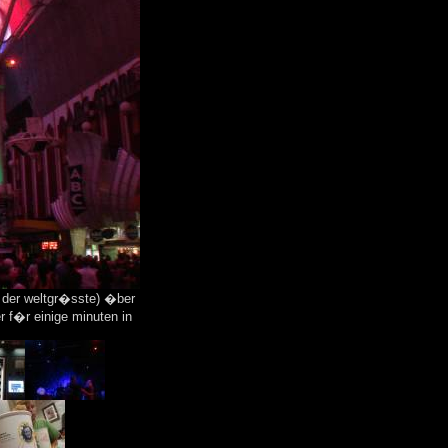
h der weltgr�sste) �ber
er f�r einige minuten in