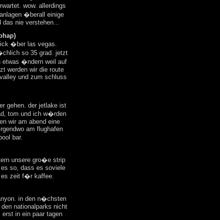
wartet. wow. allerdings
anlagen �berall einige
d das nie verstehen...
yohap)
blick �ber las vegas.
chlich so 35 grad. jetzt
n etwas �ndern weil auf
tzt werden wir die route
valley und zum schluss
r gehen. der jetlake ist
rad, tom und ich w�rden
hen wir am abend eine
 irgendwo am flughafen
pool bar.
ern unsere gro�e strip
t es so, dass es soviele
 es zeit f�r kaffee.
anyon. in den n�chsten
 den nationalparks nicht
erst in ein paar tagen