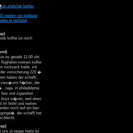
ap)
nds koffer ist noch
und)
re es gerade 11:00 uhr.
m flughafen meinen koffer
em rucksack hatte. ich
n der versicherung 220 �
en haben der schaffi,
er vers�umt h�tten. der
. naja, in philadelphia
 bier und zigaretten
et boys w�ren, weil eben
nd im hotel und warten
erden noch auf ein bier
 gonga�. der schaffi hat
schlecht.
hap)
 uns in vegas hatte es