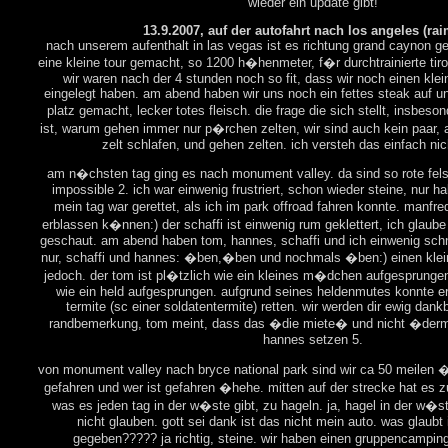
wieder ein update gibt!
13.9.2007, auf der autofahrt nach los angeles (ra
nach unserem aufenthalt in las vegas ist es richtung grand caynon g
eine kleine tour gemacht, so 1200 h�henmeter, f�r durchtrainierte tiro
wir waren nach der 4 stunden noch so fit, dass wir noch einen klei
eingelegt haben. am abend haben wir uns noch ein fettes steak auf u
platz gemacht, lecker totes fleisch. die frage die sich stellt, insbes
ist, warum gehen immer nur p�rchen zelten, wir sind auch kein paar, 
zelt schlafen, und gehen zelten. ich versteh das einfach nic
am n�chsten tag ging es nach monument valley. da sind so rote fe
impossible 2. ich war einwenig frustriert, schon wieder steine, nur hal
mein tag war gerettet, als ich im park offroad fahren konnte. manfre
erblassen k�nnen:) der schaffi ist einwenig rum geklettert, ich glaube
geschaut. am abend haben tom, hannes, schaffi und ich einwenig schne
nur, schaffi und hannes: �ben,�ben und nochmals �ben:) einen klei
jedoch. der tom ist pl�tzlich wie ein kleines m�dchen aufgesprungen 
wie ein held aufgesprungen. aufgrund seines heldenmutes konnte er 
termite (sc einer soldatentermite) retten. wir werden dir ewig dankb
randbemerkung, tom meint, dass das �die miete� und nicht �der
hannes setzen 5.
von monument valley nach bryce national park sind wir ca 50 meilen �
gefahren und wer ist gefahren �hehe. mitten auf der strecke hat es
was es jeden tag in der w�ste gibt, zu hageln. ja, hagel in der w�s
nicht glauben. gott sei dank ist das nicht mein auto. was glaubt 
gegeben????? ja richtig, steine. wir haben einen gruppencamping