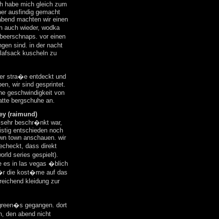
h habe mich gleich zum
ner ausfindig gemacht
abend machten wir einen
h auch wieder, wodka
beerschnaps. vor einen
gen sind. in der nacht
chlafsack kuscheln zu
der stra�e entdeckt und
n, wir sind gesprintet.
ne geschwindigkeit von
hatte bergschuhe an.
ey (raimund)
t sehr beschr�nkt war,
istig entschieden noch
own town anschauen. wir
echeckt, dass direkt
rld series gespielt).
e es in las vegas �blich
f�r die kost�me auf das
sreichend kleidung zur
 green�s gegangen. dort
, den abend nicht