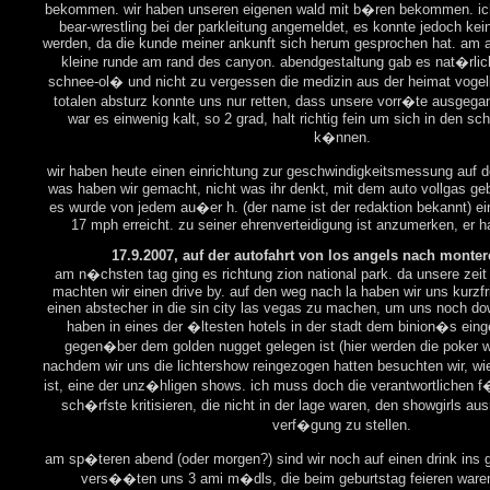
bekommen. wir haben unseren eigenen wald mit b�ren bekommen. ic
bear-wrestling bei der parkleitung angemeldet, es konnte jedoch kei
werden, da die kunde meiner ankunft sich herum gesprochen hat. am 
kleine runde am rand des canyon. abendgestaltung gab es nat�rlic
schnee-ol� und nicht zu vergessen die medizin aus der heimat vogel
totalen absturz konnte uns nur retten, dass unsere vorr�te ausgegan
war es einwenig kalt, so 2 grad, halt richtig fein um sich in den s
k�nnen.
wir haben heute einen einrichtung zur geschwindigkeitsmessung auf 
was haben wir gemacht, nicht was ihr denkt, mit dem auto vollgas gebe
es wurde von jedem au�er h. (der name ist der redaktion bekannt) ei
17 mph erreicht. zu seiner ehrenverteidigung ist anzumerken, er 
17.9.2007, auf der autofahrt von los angels nach monter
am n�chsten tag ging es richtung zion national park. da unsere zei
machten wir einen drive by. auf den weg nach la haben wir uns kurzfr
einen abstecher in die sin city las vegas zu machen, um uns noch d
haben in eines der �ltesten hotels in der stadt dem binion�s eing
gegen�ber dem golden nugget gelegen ist (hier werden die poker wo
nachdem wir uns die lichtershow reingezogen hatten besuchten wir, wi
ist, eine der unz�hligen shows. ich muss doch die verantwortlichen 
sch�rfste kritisieren, die nicht in der lage waren, den showgirls au
verf�gung zu stellen.
am sp�teren abend (oder morgen?) sind wir noch auf einen drink ins
vers��ten uns 3 ami m�dls, die beim geburtstag feieren waren