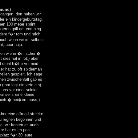
imund)
egangen. dort haben wir
ler ein kindergeburtstag.
nen 100 meter sprint
nseren grill am camping
ondere f�r tom und mich
auch wenn wir im selben
ht, aber naja.
lsen wie in �mischen�
t diesmal in rot;) aber
d stohl h�tte vor neid
 er hat zu oft spiderman
llen gespielt. ich sage
nen zwischenfall gab es
(tom legt ein veto ein)
uns vor einer soldier
ar sein. eine kleine
miete� hei�en muss;)
ber eine offroad strecke
 zu regnen begonnen und
te, wir konten es auch
ihr hat es im park
platz f�r 30 leute