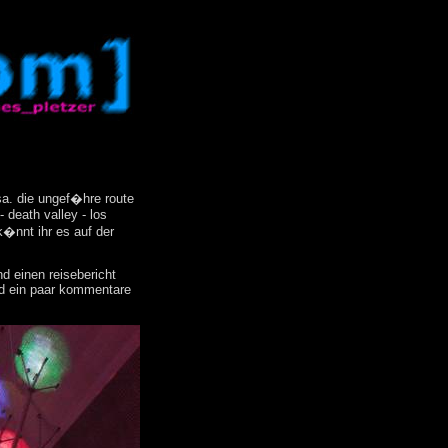
sa. die ungef�hre route
 death valley - los
k�nnt ihr es auf der
d einen reisebericht
und ein paar kommentare