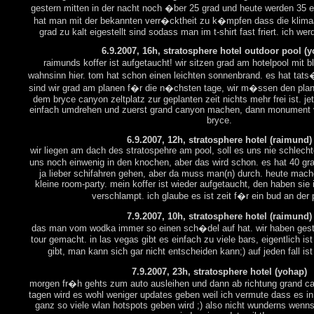
gestern mitten in der nacht noch �ber 25 grad und heute werden 35 er
hat man mit der bekannten verr�cktheit zu k�mpfen dass die klima
grad zu kalt eigestellt sind sodass man im t-shirt fast friert. ich wer
6.9.2007, 16h, stratosphere hotel outdoor pool (
raimunds koffer ist aufgetaucht! wir sitzen grad am hotelpool mit 
wahnsinn hier. tom hat schon einen leichten sonnenbrand. es hat tats�
sind wir grad am planen f�r die n�chsten tage, wir m�ssen den pla
dem bryce canyon zeltplatz zur geplanten zeit nichts mehr frei ist. je
einfach umdrehen und zuerst grand canyon machen, dann monument 
bryce.
6.9.2007, 12h, stratosphere hotel (raimund)
wir liegen am dach des stratospehre am pool, soll es uns nie schlechte
uns noch einwenig in den knochen, aber das wird schon. es hat 40 g
ja lieber schifahren gehen, aber da muss man(n) durch. heute mac
kleine room-party. mein koffer ist wieder aufgetaucht, den haben sie
verschlampt. ich glaube es ist zeit f�r ein bud an der 
7.9.2007, 10h, stratosphere hotel (raimund)
das man vom wodka immer so einen sch�del auf hat. wir haben gest
tour gemacht. in las vegas gibt es einfach zu viele bars, eigentlich is
gibt, man kann sich gar nicht entscheiden kann;) auf jeden fall ist
7.9.2007, 23h, stratosphere hotel (yohap)
morgen fr�h gehts zum auto ausleihen und dann ab richtung grand c
tagen wird es wohl weniger updates geben weil ich vermute dass es in
ganz so viele wlan hotspots geben wird ;) also nicht wunderns wenns 