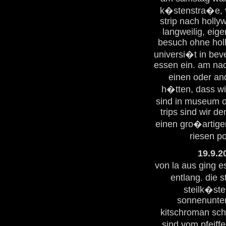
k�stenstra�e, v
strip nach holly
langweilig, eig
besuch ohne holl
universi�t in bev
essen ein. am na
einen oder an
h�tten, dass wi
sind in museum o
trips sind wir d
einen gro�artige
riesen po
19.9.2
von la aus ging e
entlang. die s
steilk�st
sonnenunter
kitschroman sch
sind vom pfeiff