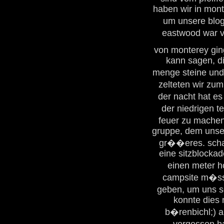
haben wir in mont
um unsere blog
eastwood war v
von monterey gin
kann sagen, di
menge steine und
zelteten wir zum 
der nacht hat e
der niedrigen t
feuer zu machen
gruppe, dem unser
gr��eres. scha
eine sitzblocka
einen meter 
campsite m�sst
geben, um uns s
konnte dies 
b�renbichl;) 
vergessen ha