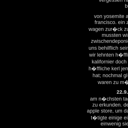
b
von yosemite a
francisco. ein
wagen zur�ck zu 
mussten wi
zwischendeponie
uns behilflich s
wir lehnten h�ff
kalifornier doc
h�ffliche kerl je
hat; nochmal gl
waren zu m�
22.9
am n�chsten tag 
zu erkunden. de
apple store, um d
t�tigte einige 
einwenig si