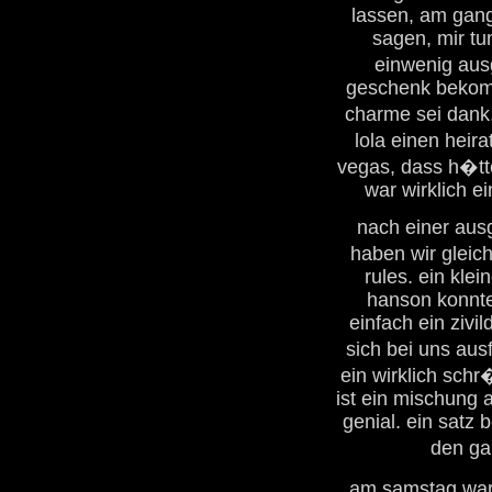
lassen, am gang
sagen, mir tu
einwenig aus
geschenk bekomm
charme sei dank
lola einen heir
vegas, dass h�tt
war wirklich e
nach einer ausg
haben wir gleich
rules. ein kle
hanson konnte
einfach ein zivil
sich bei uns aus
ein wirklich sch
ist ein mischung 
genial. ein satz 
den ga
am samstag war