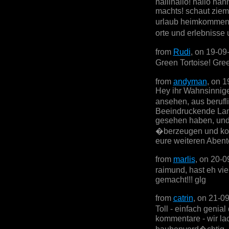
hallihallo! hallo han
machts! schaut zieml
urlaub heimkommen- 
orte und erlebnisse 
from
Rudi
, on 19-09
Green Tortoise! Gre
from
andyman
, on 
Hey ihr Wahnsinnige
ansehen, aus beruf
Beeindruckende Land
gesehen haben, und a
�berzeugen und kom
eure weiteren Abent
from
marlis
, on 20-0
raimund, hast eh vi
gemacht!!! glg
from
catrin
, on 21-0
Toll - einfach genia
kommentare - wir lac