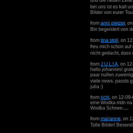
und die neuen Zelte
bei uns ist es kalt 
Bilder von eurer Tou
from
anni pletzer
, o
Bin begeistert von 
from
tina stoll
, on 1
freu mich schon auf
nicht gedacht, dass 
from
J U L I A
, on 12
hallo johannes! gratu
paar nullen zuwenig,
viele news. passts g
julia :)
from
richi
, on 12-09
eine Wodka mitn na
Wodka Schnee.....
from
marianne
, on 
Tolle Bilder! Besonde