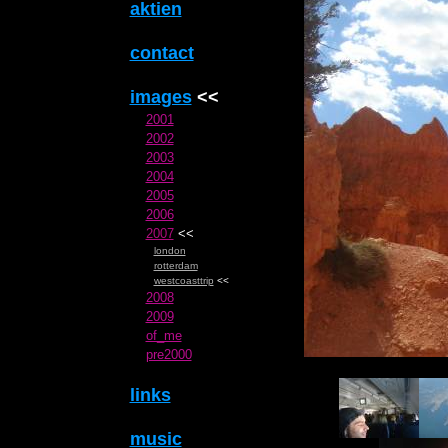
aktien
contact
images
<<
2001
2002
2003
2004
2005
2006
2007
<<
london
rotterdam
westcoasttrip
<<
2008
2009
of_me
pre2000
links
music