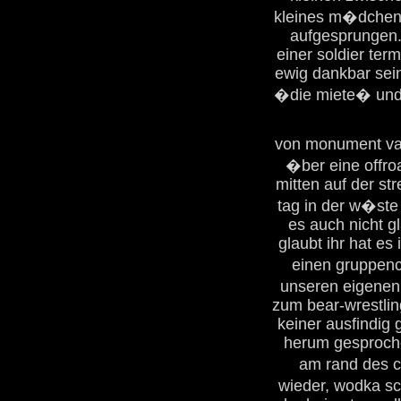
kleines m�dchen a
aufgesprungen.
einer soldier term
ewig dankbar sei
�die miete� und
von monument vall
�ber eine offro
mitten auf der s
tag in der w�ste 
es auch nicht g
glaubt ihr hat es
einen gruppenc
unseren eigenen
zum bear-wrestlin
keiner ausfindig
herum gesproche
am rand des c
wieder, wodka sc