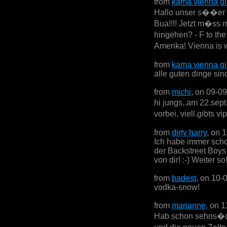
from
kama vienna gi
Hallo unser s��er se
Bua!!!! Jetzt m�ss 
hingehen? - F to th
Amerika! Vienna is w
from
kama vienna gi
alle guten dinge sind
from
michi
, on 09-0
hi jungs..am 22.sept
vorbei, viell.gibts v
from
dirty harry
, on 
Ich habe immer scho
der Backstreet Boys 
von dir! :-) Weiter so
from
badest
, on 10-
vodka-snow!
from
marianne
, on 
Hab schon sehns�ch