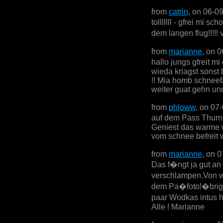
from
catrin
, on 06-0
tolllllll - gfrei mi 
dem langen flug!!!!!
from
marianne
, on 
hallo jungs gfreit m
wieda kriagst sonst
!! Mia homb schneefa
weiter guat gehn und
from
phloww
, on 07
auf dem Pass Thurn 
Geniest das warme w
vom schnee befreit w
from
marianne
, on 
Das f�ngt ja gut an
verschlampen.Von w
dem Pa�foto!�brige
paar Wodkas intus 
Alle ! Marianne