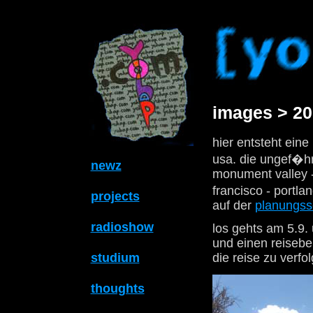
images > 20
hier entsteht ein
usa. die ungef�hr
newz
monument valley -
francisco - portla
projects
auf der
planungsse
radioshow
los gehts am 5.9. 
und einen reiseber
studium
die reise zu verfo
thoughts