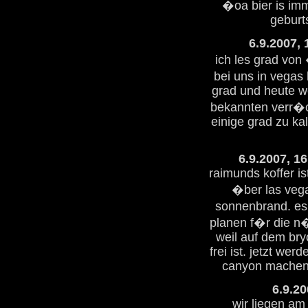
�oa bier is imm
geburt
6.9.2007, 
ich les grad vo
bei uns in vegas
grad und heute we
bekannten verr�c
einige grad zu kalt
6.9.2007, 1
raimunds koffer is
�ber las vega
sonnenbrand. es 
planen f�r die n
weil auf dem bry
frei ist. jetzt we
canyon machen,
6.9.20
wir liegen am