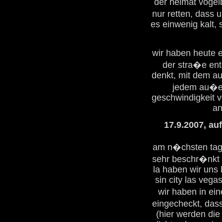
der heimat vogel
nur retten, dass 
es einwenig kalt, 
wir haben heute 
der stra�e ent
denkt, mit dem au
jedem au�er 
geschwindigkeit v
an
17.9.2007, au
am n�chsten tag g
sehr beschr�nkt 
la haben wir uns 
sin city las ve
wir haben in ei
eingecheckt, das
(hier werden die