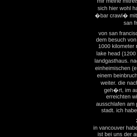
mir meine mitre
sich hier wohl 
�bar crawl� mit 
san f
von san francis
dem besuch von 
1000 kilometer 
lake head (1200
landgasthaus. na
einheimischen (e
einem beinbruch i
weiter. die nac
geh�rt, im au
erreichten w
ausschlafen am p
stadt. ich hab
in vancouver hab
ist bei uns der