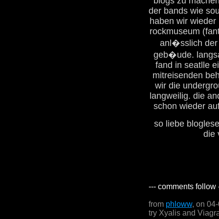
blogs zu machen. 
der bands wie sou
haben wir wieder
rockmuseum (fant
anl�sslich der 
geb�ude. langsa
fand in seatlle e
mitreisenden beh
wir die undergr
langweilig. die a
schon wieder auf
so liebe blogles
die
--- comments follow 
from
phloww
, on 04
try Xyalis and Viagr