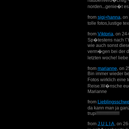
haubenverd�chtig - 
norden...genie�t es
from
sigi+hanna
, on
tolle fotos,lustige 
from
Viktoria
, on 24
Sp�testens nach \"th
wie auch sonst dies
verm�gen bei der do
letzten woche! lieb
from
marianne
, on 
Bin immer wieder be
Fotos wirklich eine
Reise.W�nsche euch
Marianne
from
Lieblingsschwe
da kann man ja ganz
trupi!!!!!!!!!!!!!!!!!!!!
from
J U L I A
, on 26