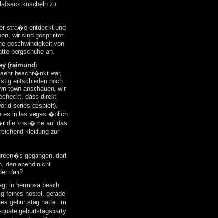
chlafsack kuscheln zu
der stra�e entdeckt und
n, wir sind gesprintet.
ne geschwindigkeit von
hatte bergschuhe an.
ey (raimund)
t sehr beschr�nkt war,
istig entschieden noch
own town anschauen. wir
echeckt, dass direkt
rld series gespielt).
e es in las vegas �blich
f�r die kost�me auf das
sreichend kleidung zur
 green�s gegangen. dort
, den abend nicht
oder dan?
sagt in hermosa beach
g feines hostel. gerade
s geburtstag hatte. im
quate geburtstagsparty