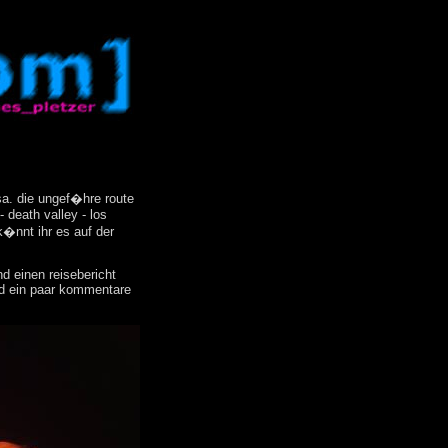
sa. die ungef�hre route
 death valley - los
k�nnt ihr es auf der
d einen reisebericht
und ein paar kommentare