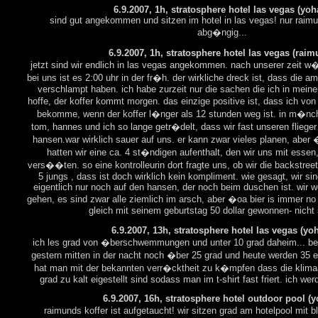
6.9.2007, 1h, stratosphere hotel las vegas (yoh
sind gut angekommen und sitzen im hotel in las vegas! nur raimu
abg�ngig...
6.9.2007, 1h, stratosphere hotel las vegas (raim
jetzt sind wir endlich in las vegas angekommen. nach unserer zeit w�
bei uns ist es 2:00 uhr in der fr�h. der wirkliche dreck ist, dass die a
verschlampt haben. ich habe zurzeit nur die sachen die ich in mein
hoffe, der koffer kommt morgen. das einzige positive ist, dass ich vo
bekomme, wenn der koffer l�nger als 12 stunden weg ist. in m�nch
tom, hannes und ich so lange getr�delt, dass wir fast unseren flieg
hansen.war wirklich sauer auf uns. er kann zwar vieles planen, aber �.
hatten wir eine ca. 4 st�ndigen aufenthalt, den wir uns mit essen,
vers��ten. so eine kontrolleurin dort fragte uns, ob wir die backstre
5 jungs , dass ist doch wirklich kein kompliment. wie gesagt, wir si
eigentlich nur noch auf den hansen, der noch beim duschen ist. wir w
gehen, es sind zwar alle ziemlich im arsch, aber �oa bier is immer no
gleich mit seinem geburtstag 50 dollar gewonnen- nicht 
6.9.2007, 13h, stratosphere hotel las vegas (yo
ich les grad von �berschwemmungen und unter 10 grad daheim... bei
gestern mitten in der nacht noch �ber 25 grad und heute werden 35 er
hat man mit der bekannten verr�cktheit zu k�mpfen dass die klima
grad zu kalt eigestellt sind sodass man im t-shirt fast friert. ich wer
6.9.2007, 16h, stratosphere hotel outdoor pool (
raimunds koffer ist aufgetaucht! wir sitzen grad am hotelpool mit 