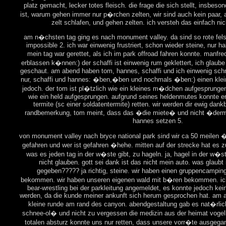
platz gemacht, lecker totes fleisch. die frage die sich stellt, insbes
ist, warum gehen immer nur p�rchen zelten, wir sind auch kein paar, 
zelt schlafen, und gehen zelten. ich versteh das einfach nic
am n�chsten tag ging es nach monument valley. da sind so rote fe
impossible 2. ich war einwenig frustriert, schon wieder steine, nur hal
mein tag war gerettet, als ich im park offroad fahren konnte. manfre
erblassen k�nnen:) der schaffi ist einwenig rum geklettert, ich glaube
geschaut. am abend haben tom, hannes, schaffi und ich einwenig schne
nur, schaffi und hannes: �ben,�ben und nochmals �ben:) einen klei
jedoch. der tom ist pl�tzlich wie ein kleines m�dchen aufgesprungen 
wie ein held aufgesprungen. aufgrund seines heldenmutes konnte er 
termite (sc einer soldatentermite) retten. wir werden dir ewig dankb
randbemerkung, tom meint, dass das �die miete� und nicht �der
hannes setzen 5.
von monument valley nach bryce national park sind wir ca 50 meilen �
gefahren und wer ist gefahren �hehe. mitten auf der strecke hat es
was es jeden tag in der w�ste gibt, zu hageln. ja, hagel in der w�s
nicht glauben. gott sei dank ist das nicht mein auto. was glaubt 
gegeben????? ja richtig, steine. wir haben einen gruppencamping
bekommen. wir haben unseren eigenen wald mit b�ren bekommen. ic
bear-wrestling bei der parkleitung angemeldet, es konnte jedoch kei
werden, da die kunde meiner ankunft sich herum gesprochen hat. am 
kleine runde am rand des canyon. abendgestaltung gab es nat�rlic
schnee-ol� und nicht zu vergessen die medizin aus der heimat vogel
totalen absturz konnte uns nur retten, dass unsere vorr�te ausgegan