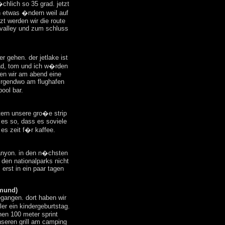
chlich so 35 grad. jetzt
n etwas �ndern weil auf
tzt werden wir die route
valley und zum schluss
r gehen. der jetlake ist
rad, tom und ich w�rden
hen wir am abend eine
 irgendwo am flughafen
pool bar.
ern unsere gro�e strip
t es so, dass es soviele
 es zeit f�r kaffee.
anyon. in den n�chsten
 den nationalparks nicht
erst in ein paar tagen
imund)
egangen. dort haben wir
ler ein kindergeburtstag.
nen 100 meter sprint
nseren grill am camping