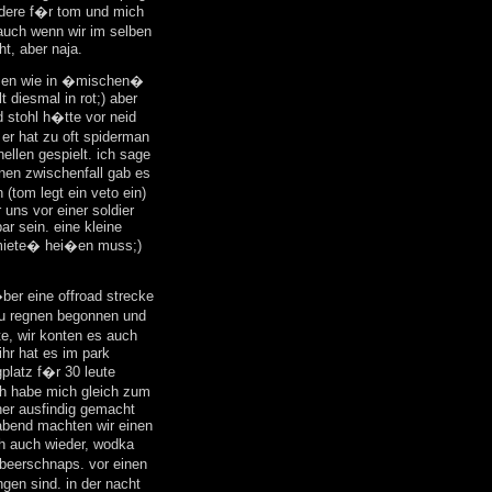
ondere f�r tom und mich
auch wenn wir im selben
ht, aber naja.
lsen wie in �mischen�
t diesmal in rot;) aber
d stohl h�tte vor neid
 er hat zu oft spiderman
llen gespielt. ich sage
nen zwischenfall gab es
(tom legt ein veto ein)
uns vor einer soldier
ar sein. eine kleine
miete� hei�en muss;)
ber eine offroad strecke
 zu regnen begonnen und
te, wir konten es auch
ihr hat es im park
platz f�r 30 leute
h habe mich gleich zum
ner ausfindig gemacht
abend machten wir einen
h auch wieder, wodka
beerschnaps. vor einen
gen sind. in der nacht