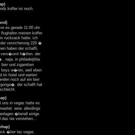
ap)
nds koffer ist noch
und)
re es gerade 11:00 uhr.
m flughafen meinen koffer
em rucksack hatte. ich
n der versicherung 220 �
en haben der schaffi,
er vers�umt h�tten. der
. naja, in philadelphia
 bier und zigaretten
et boys w�ren, weil eben
nd im hotel und warten
erden noch auf ein bier
 gonga�. der schaffi hat
schlecht.
hap)
 uns in vegas hatte es
wartet. wow. allerdings
anlagen �berall einige
d das nie verstehen...
yohap)
blick �ber las vegas.