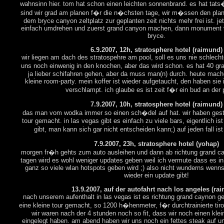
wahnsinn hier. tom hat schon einen leichten sonnenbrand. es hat tats�
sind wir grad am planen f�r die n�chsten tage, wir m�ssen den pla
dem bryce canyon zeltplatz zur geplanten zeit nichts mehr frei ist. je
einfach umdrehen und zuerst grand canyon machen, dann monument 
bryce.
6.9.2007, 12h, stratosphere hotel (raimund)
wir liegen am dach des stratospehre am pool, soll es uns nie schlechte
uns noch einwenig in den knochen, aber das wird schon. es hat 40 g
ja lieber schifahren gehen, aber da muss man(n) durch. heute mac
kleine room-party. mein koffer ist wieder aufgetaucht, den haben sie
verschlampt. ich glaube es ist zeit f�r ein bud an der 
7.9.2007, 10h, stratosphere hotel (raimund)
das man vom wodka immer so einen sch�del auf hat. wir haben gest
tour gemacht. in las vegas gibt es einfach zu viele bars, eigentlich is
gibt, man kann sich gar nicht entscheiden kann;) auf jeden fall ist
7.9.2007, 23h, stratosphere hotel (yohap)
morgen fr�h gehts zum auto ausleihen und dann ab richtung grand c
tagen wird es wohl weniger updates geben weil ich vermute dass es in
ganz so viele wlan hotspots geben wird ;) also nicht wunderns wenns 
wieder ein update gibt!
13.9.2007, auf der autofahrt nach los angeles (ra
nach unserem aufenthalt in las vegas ist es richtung grand caynon g
eine kleine tour gemacht, so 1200 h�henmeter, f�r durchtrainierte tiro
wir waren nach der 4 stunden noch so fit, dass wir noch einen klei
eingelegt haben. am abend haben wir uns noch ein fettes steak auf u