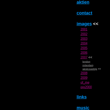
aktien
contact
images
<<
2001
2002
2003
2004
2005
2006
2007
<<
london
rotterdam
westcoasttrip
<<
2008
2009
of_me
pre2000
links
music