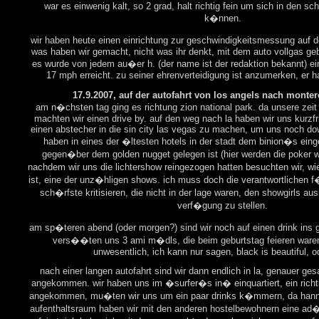
war es einwenig kalt, so 2 grad, halt richtig fein um sich in den s
k�nnen.
wir haben heute einen einrichtung zur geschwindigkeitsmessung auf 
was haben wir gemacht, nicht was ihr denkt, mit dem auto vollgas gebe
es wurde von jedem au�er h. (der name ist der redaktion bekannt) ei
17 mph erreicht. zu seiner ehrenverteidigung ist anzumerken, er 
17.9.2007, auf der autofahrt von los angels nach monter
am n�chsten tag ging es richtung zion national park. da unsere zei
machten wir einen drive by. auf den weg nach la haben wir uns kurzfr
einen abstecher in die sin city las vegas zu machen, um uns noch d
haben in eines der �ltesten hotels in der stadt dem binion�s eing
gegen�ber dem golden nugget gelegen ist (hier werden die poker wo
nachdem wir uns die lichtershow reingezogen hatten besuchten wir, wi
ist, eine der unz�hligen shows. ich muss doch die verantwortlichen 
sch�rfste kritisieren, die nicht in der lage waren, den showgirls au
verf�gung zu stellen.
am sp�teren abend (oder morgen?) sind wir noch auf einen drink ins
vers��ten uns 3 ami m�dls, die beim geburtstag feieren waren
unwesentlich, ich kann nur sagen, black is beautiful, 
nach einer langen autofahrt sind wir dann endlich in la, genauer ge
angekommen. wir haben uns im �surfer�s in� einquartiert, ein richti
angekommen, mu�ten wir uns um ein paar drinks k�mmern, da hanne
aufenthaltsraum haben wir mit den anderen hostelbewohnern eine ad�