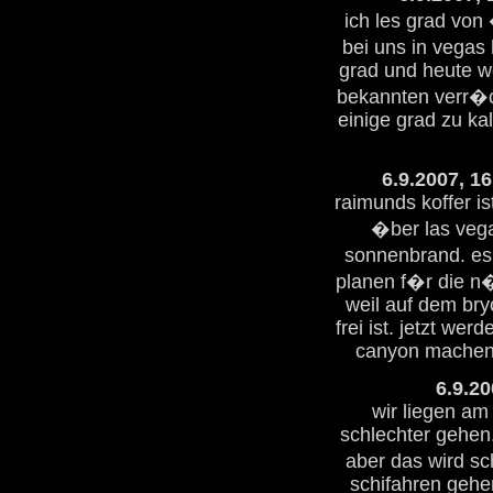
ich les grad vo
bei uns in vegas
grad und heute we
bekannten verr�c
einige grad zu kalt
6.9.2007, 1
raimunds koffer is
�ber las vega
sonnenbrand. es 
planen f�r die n
weil auf dem bry
frei ist. jetzt we
canyon machen,
6.9.20
wir liegen am
schlechter gehen.
aber das wird sc
schifahren gehe