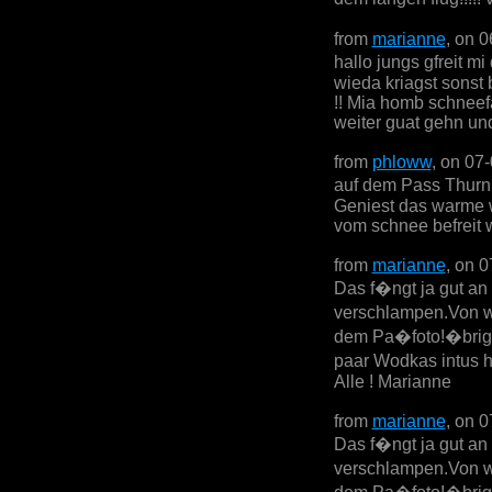
from
marianne
, on 
hallo jungs gfreit m
wieda kriagst sonst
!! Mia homb schneefa
weiter guat gehn und
from
phloww
, on 07
auf dem Pass Thurn 
Geniest das warme w
vom schnee befreit w
from
marianne
, on 
Das f�ngt ja gut an
verschlampen.Von w
dem Pa�foto!�brige
paar Wodkas intus 
Alle ! Marianne
from
marianne
, on 
Das f�ngt ja gut an
verschlampen.Von w