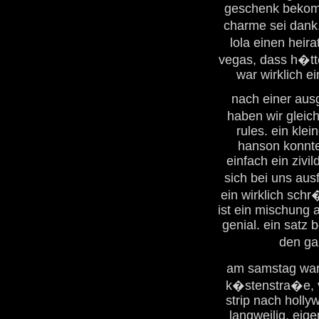
geschenk bekomm
charme sei dank
lola einen heir
vegas, dass h�tt
war wirklich e
nach einer ausg
haben wir gleich
rules. ein kle
hanson konnte
einfach ein zivil
sich bei uns aus
ein wirklich sch
ist ein mischung 
genial. ein satz 
den ga
am samstag war
k�stenstra�e, v
strip nach holly
langweilig, eig