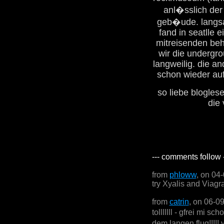
anl�sslich der 
geb�ude. langsa
fand in seatlle e
mitreisenden beh
wir die undergr
langweilig. die a
schon wieder auf
so liebe blogles
die
--- comments follow 
from
phloww
, on 04
try Xyalis and Viagr
from
catrin
, on 06-0
tolllllll - gfrei mi 
dem langen flug!!!!!