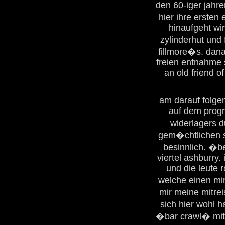
den 60-iger jahre
hier ihre ersten
hinaufgeht wi
zylinderhut und
fillmore�s. dana
freien entnahme s
an old friend of
am darauf folge
auf dem progr
widerlagers 
gem�chtlichen s
besinnlich. �be
viertel ashburry
und die leute 
welche einen mi
mir meine mitre
sich hier wohl 
�bar crawl� mit 