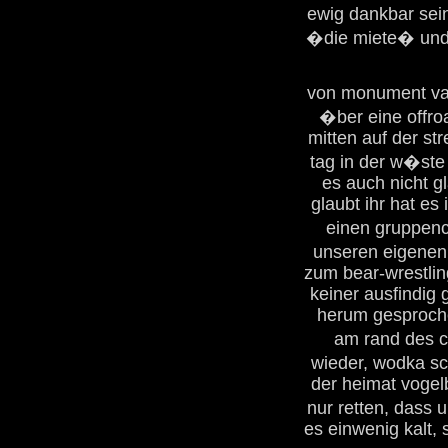
ewig dankbar sei
�die miete� und
von monument vall
�ber eine offro
mitten auf der s
tag in der w�ste 
es auch nicht g
glaubt ihr hat es
einen gruppenc
unseren eigenen
zum bear-wrestlin
keiner ausfindig
herum gesproche
am rand des c
wieder, wodka sc
der heimat vogel
nur retten, dass 
es einwenig kalt, 