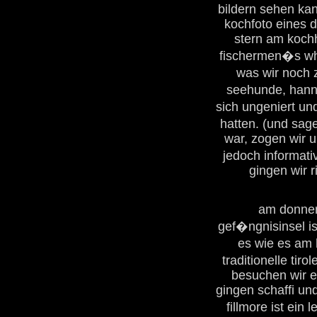
bildern sehen kan
kochfoto eines d
stern am koch
fischermen�s wha
was wir noch
seehunde, hanne
sich ungeniert un
hatten. (und sag
war, zogen wir u
jedoch informat
gingen wir r
am donner
gef�ngnisinsel is
es wie es am h
traditionelle tir
besuchen wir 
gingen schaffi und
fillmore ist ein