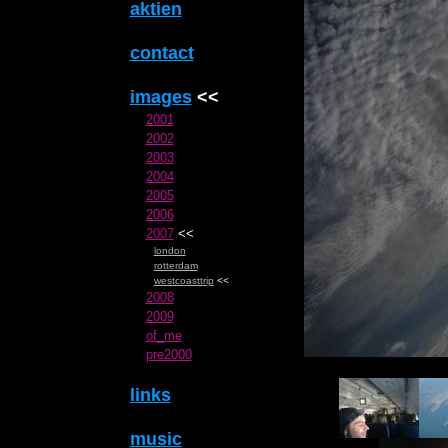
aktien
contact
images
<<
2001
2002
2003
2004
2005
2006
2007
<<
london
rotterdam
westcoasttrip
<<
2008
2009
of_me
pre2000
links
music