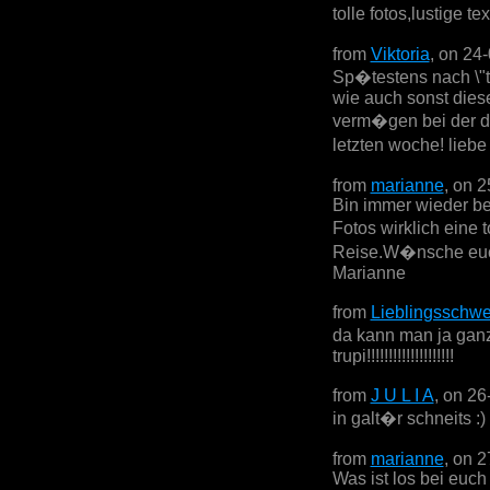
tolle fotos,lustige 
from
Viktoria
, on 24
Sp�testens nach \"th
wie auch sonst dies
verm�gen bei der do
letzten woche! lieb
from
marianne
, on 
Bin immer wieder be
Fotos wirklich eine
Reise.W�nsche euch
Marianne
from
Lieblingsschwe
da kann man ja ganz
trupi!!!!!!!!!!!!!!!!!!!!
from
J U L I A
, on 26
in galt�r schneits :)
from
marianne
, on 
Was ist los bei euch 