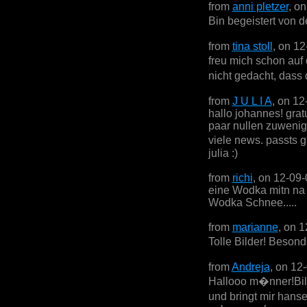
from
anni pletzer
, o
Bin begeistert von 
from
tina stoll
, on 1
freu mich schon auf
nicht gedacht, dass 
from
J U L I A
, on 12
hallo johannes! gratu
paar nullen zuwenig,
viele news. passts g
julia :)
from
richi
, on 12-09
eine Wodka mitn na
Wodka Schnee.....
from
marianne
, on 
Tolle Bilder! Besonde
from
Andreja
, on 12
Hallooo m�nner!Bild
und bringt mir hans