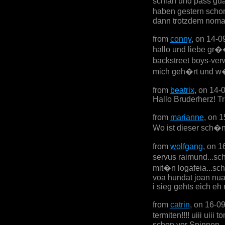
schian und pass gua
haben gestern schon 
dann trotzdem nomal!
from
conny
, on 14-0
hallo und liebe gr��
backstreet boys-ver
mich geh�rt und w�r
from
beatrix
, on 14-
Hallo Bruderherz! Tri
from
marianne
, on 
Wo ist dieser sch�n
from
wolfgang
, on 1
servus raimund...sc
mit�n logafeia...sc
voa hundat joan nua
i sieg gehts eich eh 
from
catrin
, on 16-0
termiten!!!! uiii uii
schon vor Spinnen....