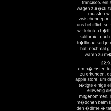
francisco. ein
wagen zur�ck zu 
mussten wi
zwischendeponie
uns behilflich s
wir lehnten h�ff
kalifornier doc
h�ffliche kerl je
hat; nochmal gl
waren zu m�
22.9
am n�chsten tag 
zu erkunden. de
apple store, um d
t�tigte einige 
einwenig si
mitgenommen. h
m�dchen beim koc
den �dirnei� tat