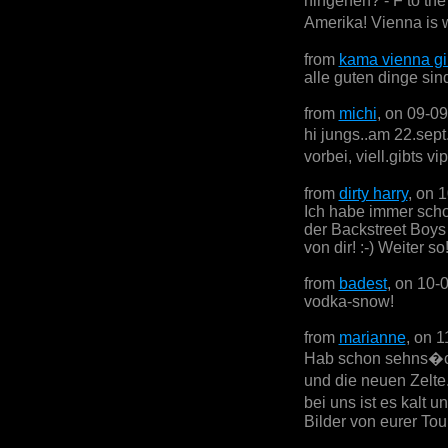
hingehen? - F to th
Amerika! Vienna is w
from
kama vienna gi
alle guten dinge sind
from
michi
, on 09-0
hi jungs..am 22.sept
vorbei, viell.gibts v
from
dirty harry
, on 
Ich habe immer scho
der Backstreet Boys 
von dir! :-) Weiter so
from
badest
, on 10-
vodka-snow!
from
marianne
, on 
Hab schon sehns�ch
und die neuen Zelte
bei uns ist es kalt 
Bilder von eurer Tou