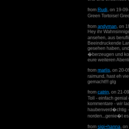
from
Rudi
, on 19-09
Green Tortoise! Gre
from
andyman
, on 
Hey ihr Wahnsinnige
ansehen, aus beruf
Beeindruckende Land
gesehen haben, und a
�berzeugen und kom
eure weiteren Abent
from
marlis
, on 20-0
raimund, hast eh vi
gemacht!!! glg
from
catrin
, on 21-0
Toll - einfach genia
kommentare - wir lac
haubenverd�chtig - 
norden...genie�t es
from
sigi+hanna
, on