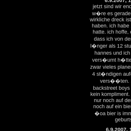
6.9.2007, 
jetzt sind wir e
w�re es gerade 1
wirkliche dreck i
haben. ich habe 
hatte. ich hoffe,
dass ich von d
l�nger als 12 st
hannes und ich 
vers�umt h�tten
zwar vieles planen
4 st�ndigen aufe
vers��ten. so
backstreet boys 
kein kompliment. 
nur noch auf de
noch auf ein bie
�oa bier is imm
geburt
6.9.2007, 