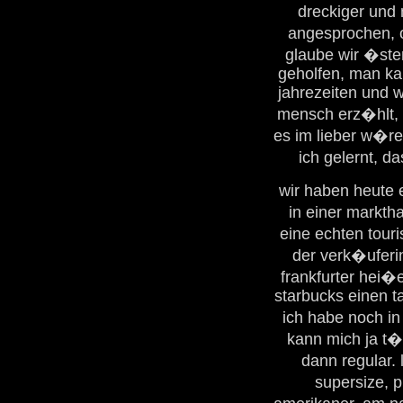
dreckiger und 
angesprochen, 
glaube wir �ste
geholfen, man kan
jahrezeiten und 
mensch erz�hlt, d
es im lieber w�re
ich gelernt, d
wir haben heute 
in einer markth
eine echten touri
der verk�uferin
frankfurter hei�
starbucks einen t
ich habe noch in
kann mich ja t�
dann regular. 
supersize, 