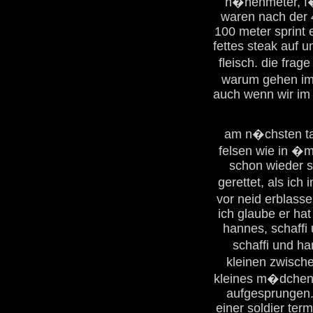
h�henmeter, f�r
waren nach der 4
100 meter sprint
fettes steak auf u
fleisch. die frag
warum gehen imm
auch wenn wir im 
am n�chsten tag
felsen wie in �m
schon wieder st
gerettet, als ich
vor neid erblasse
ich glaube er ha
hannes, schaffi 
schaffi und 
kleinen zwische
kleines m�dchen a
aufgesprungen.
einer soldier term