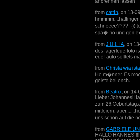
anbrennen lassen
from
catrin
, on 13-0
hmmmm....haflinger 
schneeee???? :-)) to
spa� no und genie�
from
J U L I A
, on 13
des lagerfeuerfoto i
euer auto solltets m
from
Christa wia ista
He m�nner. Es mochts
geiste bei ench.
from
Beatrix
, on 14-
Lieber Johannes!Ha
zum 26.Geburtstag,a
mitfeiern, aber......
uns schon auf die n
from
GABRIELE UN
HALLO HANNES!!!! al