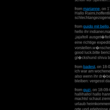
from
marianne
, on 
Hallo Raimi,hoffentl
schlechtangezogenen 
from
guido mit bello
hello ihr indianer,ma
,jaja!toll ausget�fte
eine richtige exped
vorstellen.w�nsche 
good luck.bitte beric
gl�ckshund shiva be
from
badest
, on 18-
ich war am wochenen
also wenn ihr dr�ber
bleiben: vergesst da
from
guzi
, on 18-09
hallihallo! hallo han
machts! schaut zieml
urlaub heimkommen- 
orte und erlebnisse 