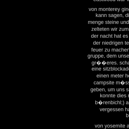
von monterey gin
kann sagen, di
menge steine und
zelteten wir zum 
der nacht hat e
der niedrigen t
feuer zu machen
gruppe, dem unser
gr��eres. scha
eine sitzblocka
einen meter 
campsite m�sst
geben, um uns s
konnte dies 
b�renbichl;) 
vergessen ha
b
von yosemite a