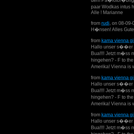
dem Pa�foto!�brige
paar Wodkas intus 
Alle ! Marianne
from
rudi
, on 08-09-
H�nsen! Alles Gute 
from
kama vienna gi
Hallo unser s��er se
Bua!!!! Jetzt m�ss 
hingehen? - F to th
Amerika! Vienna is w
from
kama vienna gi
Hallo unser s��er se
Bua!!!! Jetzt m�ss 
hingehen? - F to th
Amerika! Vienna is w
from
kama vienna gi
Hallo unser s��er se
Bua!!!! Jetzt m�ss 