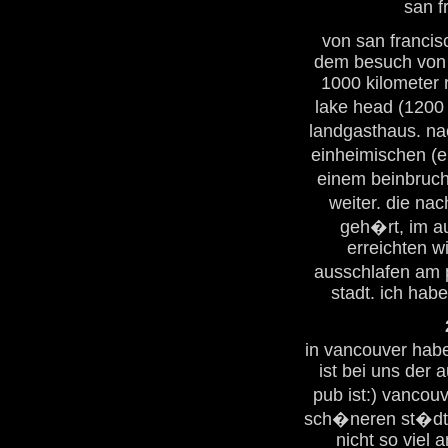
san f
von san francis
dem besuch von 
1000 kilometer 
lake head (1200
landgasthaus. na
einheimischen (e
einem beinbruch i
weiter. die nac
geh�rt, im au
erreichten w
ausschlafen am p
stadt. ich hab
in vancouver hab
ist bei uns der
pub ist:) vancouv
sch�neren st�dte,
nicht so viel 