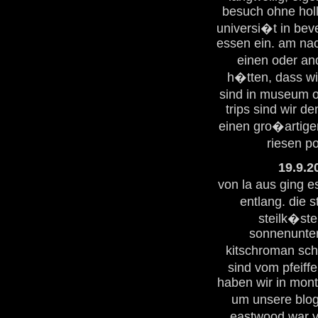
besuch ohne holl
universi�t in bev
essen ein. am na
einen oder an
h�tten, dass wi
sind in museum o
trips sind wir d
einen gro�artige
riesen po
19.9.2
von la aus ging e
entlang. die s
steilk�st
sonnenunter
kitschroman sch
sind vom pfeiff
haben wir in mont
um unsere blog
eastwood war v