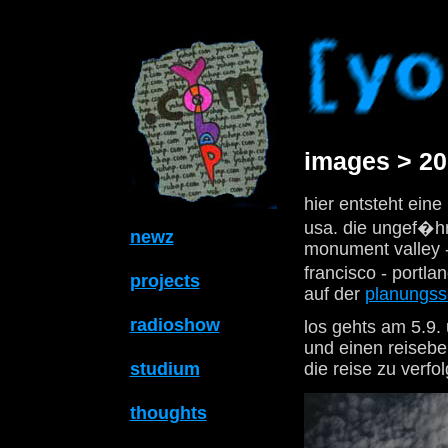
images > 20
hier entsteht ein
usa. die ungef�hr
newz
monument valley -
francisco - portla
projects
auf der
planungsse
radioshow
los gehts am 5.9. 
und einen reiseber
studium
die reise zu verfo
thoughts