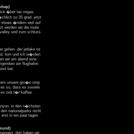
yohap)
blick �ber las vegas.
chlich so 35 grad. jetzt
n etwas �ndern weil auf
tzt werden wir die route
valley und zum schluss
r gehen. der jetlake ist
rad, tom und ich w�rden
hen wir am abend eine
 irgendwo am flughafen
pool bar.
ern unsere gro�e strip
t es so, dass es soviele
 es zeit f�r kaffee.
anyon. in den n�chsten
 den nationalparks nicht
erst in ein paar tagen
imund)
egangen. dort haben wir