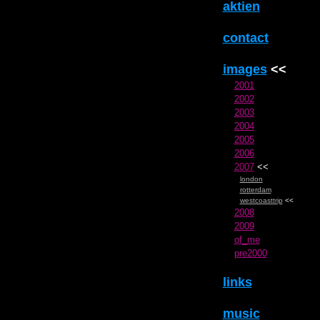
aktien
contact
images
<<
2001
2002
2003
2004
2005
2006
2007
<<
london
rotterdam
westcoasttrip
<<
2008
2009
of_me
pre2000
links
music