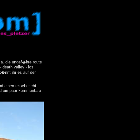
sa. die ungef�hre route
 death valley - los
k�nnt ihr es auf der
d einen reisebericht
und ein paar kommentare