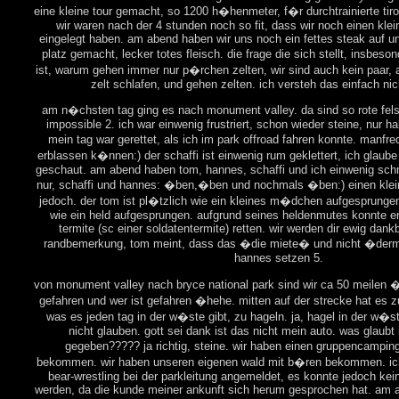
eine kleine tour gemacht, so 1200 h�henmeter, f�r durchtrainierte tiro
wir waren nach der 4 stunden noch so fit, dass wir noch einen klei
eingelegt haben. am abend haben wir uns noch ein fettes steak auf u
platz gemacht, lecker totes fleisch. die frage die sich stellt, insbes
ist, warum gehen immer nur p�rchen zelten, wir sind auch kein paar, 
zelt schlafen, und gehen zelten. ich versteh das einfach nic
am n�chsten tag ging es nach monument valley. da sind so rote fe
impossible 2. ich war einwenig frustriert, schon wieder steine, nur hal
mein tag war gerettet, als ich im park offroad fahren konnte. manfre
erblassen k�nnen:) der schaffi ist einwenig rum geklettert, ich glaube
geschaut. am abend haben tom, hannes, schaffi und ich einwenig schne
nur, schaffi und hannes: �ben,�ben und nochmals �ben:) einen klei
jedoch. der tom ist pl�tzlich wie ein kleines m�dchen aufgesprungen 
wie ein held aufgesprungen. aufgrund seines heldenmutes konnte er 
termite (sc einer soldatentermite) retten. wir werden dir ewig dankb
randbemerkung, tom meint, dass das �die miete� und nicht �der
hannes setzen 5.
von monument valley nach bryce national park sind wir ca 50 meilen �
gefahren und wer ist gefahren �hehe. mitten auf der strecke hat es
was es jeden tag in der w�ste gibt, zu hageln. ja, hagel in der w�s
nicht glauben. gott sei dank ist das nicht mein auto. was glaubt 
gegeben????? ja richtig, steine. wir haben einen gruppencamping
bekommen. wir haben unseren eigenen wald mit b�ren bekommen. ic
bear-wrestling bei der parkleitung angemeldet, es konnte jedoch kei
werden, da die kunde meiner ankunft sich herum gesprochen hat. am 