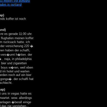
ap)
nds koffer ist noch
und)
re es gerade 11:00 uhr.
m flughafen meinen koffer
em rucksack hatte. ich
n der versicherung 220 �
en haben der schaffi,
er vers�umt h�tten. der
. naja, in philadelphia
 bier und zigaretten
et boys w�ren, weil eben
nd im hotel und warten
erden noch auf ein bier
 gonga�. der schaffi hat
schlecht.
hap)
 uns in vegas hatte es
wartet. wow. allerdings
anlagen �berall einige
d das nie verstehen...