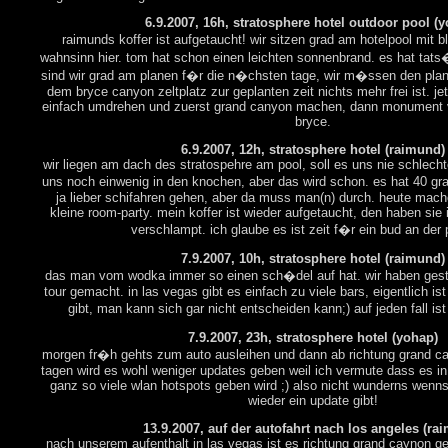
6.9.2007, 16h, stratosphere hotel outdoor pool (
raimunds koffer ist aufgetaucht! wir sitzen grad am hotelpool mit 
wahnsinn hier. tom hat schon einen leichten sonnenbrand. es hat tats�
sind wir grad am planen f�r die n�chsten tage, wir m�ssen den pla
dem bryce canyon zeltplatz zur geplanten zeit nichts mehr frei ist. je
einfach umdrehen und zuerst grand canyon machen, dann monument 
bryce.
6.9.2007, 12h, stratosphere hotel (raimund)
wir liegen am dach des stratospehre am pool, soll es uns nie schlechte
uns noch einwenig in den knochen, aber das wird schon. es hat 40 g
ja lieber schifahren gehen, aber da muss man(n) durch. heute mac
kleine room-party. mein koffer ist wieder aufgetaucht, den haben sie
verschlampt. ich glaube es ist zeit f�r ein bud an der 
7.9.2007, 10h, stratosphere hotel (raimund)
das man vom wodka immer so einen sch�del auf hat. wir haben gest
tour gemacht. in las vegas gibt es einfach zu viele bars, eigentlich is
gibt, man kann sich gar nicht entscheiden kann;) auf jeden fall ist
7.9.2007, 23h, stratosphere hotel (yohap)
morgen fr�h gehts zum auto ausleihen und dann ab richtung grand c
tagen wird es wohl weniger updates geben weil ich vermute dass es in
ganz so viele wlan hotspots geben wird ;) also nicht wunderns wenns 
wieder ein update gibt!
13.9.2007, auf der autofahrt nach los angeles (ra
nach unserem aufenthalt in las vegas ist es richtung grand caynon g