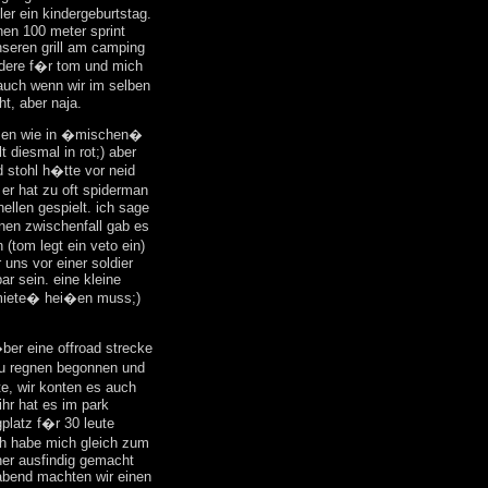
ler ein kindergeburtstag.
nen 100 meter sprint
nseren grill am camping
ondere f�r tom und mich
auch wenn wir im selben
ht, aber naja.
lsen wie in �mischen�
t diesmal in rot;) aber
d stohl h�tte vor neid
 er hat zu oft spiderman
llen gespielt. ich sage
nen zwischenfall gab es
(tom legt ein veto ein)
uns vor einer soldier
ar sein. eine kleine
miete� hei�en muss;)
ber eine offroad strecke
 zu regnen begonnen und
te, wir konten es auch
ihr hat es im park
platz f�r 30 leute
h habe mich gleich zum
ner ausfindig gemacht
abend machten wir einen