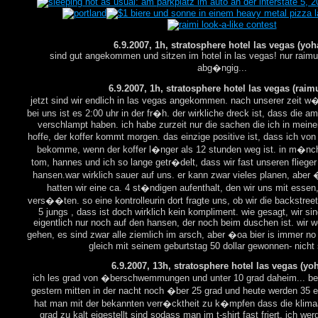
6.9.2007, 1h, stratosphere hotel las vegas (yoh
sind gut angekommen und sitzen im hotel in las vegas! nur raimu
abg�ngig...
6.9.2007, 1h, stratosphere hotel las vegas (raim
jetzt sind wir endlich in las vegas angekommen. nach unserer zeit w�
bei uns ist es 2:00 uhr in der fr�h. der wirkliche dreck ist, dass die a
verschlampt haben. ich habe zurzeit nur die sachen die ich in mein
hoffe, der koffer kommt morgen. das einzige positive ist, dass ich vo
bekomme, wenn der koffer l�nger als 12 stunden weg ist. in m�nch
tom, hannes und ich so lange getr�delt, dass wir fast unseren flieg
hansen.war wirklich sauer auf uns. er kann zwar vieles planen, aber �.
hatten wir eine ca. 4 st�ndigen aufenthalt, den wir uns mit essen,
vers��ten. so eine kontrolleurin dort fragte uns, ob wir die backstre
5 jungs , dass ist doch wirklich kein kompliment. wie gesagt, wir si
eigentlich nur noch auf den hansen, der noch beim duschen ist. wir w
gehen, es sind zwar alle ziemlich im arsch, aber �oa bier is immer no
gleich mit seinem geburtstag 50 dollar gewonnen- nicht 
6.9.2007, 13h, stratosphere hotel las vegas (yo
ich les grad von �berschwemmungen und unter 10 grad daheim... bei
gestern mitten in der nacht noch �ber 25 grad und heute werden 35 er
hat man mit der bekannten verr�cktheit zu k�mpfen dass die klima
grad zu kalt eigestellt sind sodass man im t-shirt fast friert. ich wer