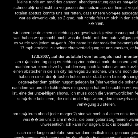
kleine runde am rand des canyon. abendgestaltung gab es nat�rlic
schnee-ol� und nicht zu vergessen die medizin aus der heimat vogel
totalen absturz konnte uns nur retten, dass unsere vorr�te ausgegan
war es einwenig kalt, so 2 grad, halt richtig fein um sich in den s
k�nnen.
wir haben heute einen einrichtung zur geschwindigkeitsmessung auf 
was haben wir gemacht, nicht was ihr denkt, mit dem auto vollgas gebe
es wurde von jedem au�er h. (der name ist der redaktion bekannt) ei
17 mph erreicht. zu seiner ehrenverteidigung ist anzumerken, er 
17.9.2007, auf der autofahrt von los angels nach monter
am n�chsten tag ging es richtung zion national park. da unsere zei
machten wir einen drive by. auf den weg nach la haben wir uns kurzfr
einen abstecher in die sin city las vegas zu machen, um uns noch d
haben in eines der �ltesten hotels in der stadt dem binion�s eing
gegen�ber dem golden nugget gelegen ist (hier werden die poker wo
nachdem wir uns die lichtershow reingezogen hatten besuchten wir, wi
ist, eine der unz�hligen shows. ich muss doch die verantwortlichen 
sch�rfste kritisieren, die nicht in der lage waren, den showgirls au
verf�gung zu stellen.
am sp�teren abend (oder morgen?) sind wir noch auf einen drink ins
vers��ten uns 3 ami m�dls, die beim geburtstag feieren waren
unwesentlich, ich kann nur sagen, black is beautiful, 
nach einer langen autofahrt sind wir dann endlich in la, genauer ge
angekommen. wir haben uns im �surfer�s in� einquartiert, ein richti