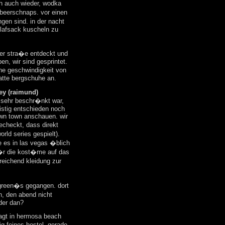
h auch wieder, wodka
beerschnaps. vor einen
gen sind. in der nacht
chlafsack kuscheln zu
der stra�e entdeckt und
n, wir sind gesprintet.
ne geschwindigkeit von
hatte bergschuhe an.
ey (raimund)
t sehr beschr�nkt war,
istig entschieden noch
own town anschauen. wir
echeckt, dass direkt
rld series gespielt).
e es in las vegas �blich
f�r die kost�me auf das
sreichend kleidung zur
 green�s gegangen. dort
, den abend nicht
oder dan?
sagt in hermosa beach
g feines hostel. gerade