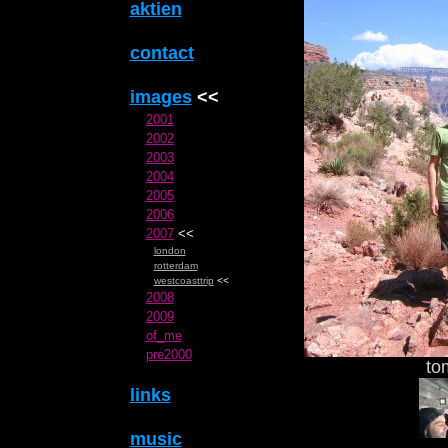
aktien
contact
images
<<
2001
2002
2003
2004
2005
2006
2007
<<
london
rotterdam
westcoasttrip
<<
2008
2009
of_me
pre2000
to
links
music