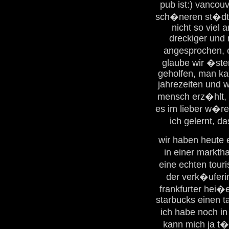
pub ist:) vancouv
sch�neren st�dte,
nicht so viel 
dreckiger und 
angesprochen, 
glaube wir �ste
geholfen, man kan
jahrezeiten und 
mensch erz�hlt, d
es im lieber w�re
ich gelernt, d
wir haben heute 
in einer markth
eine echten touri
der verk�uferin
frankfurter hei�
starbucks einen t
ich habe noch in
kann mich ja t�