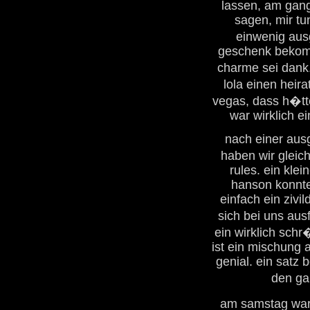
lassen, am gang
sagen, mir tu
einwenig aus
geschenk bekomm
charme sei dank
lola einen heir
vegas, dass h�tt
war wirklich e
nach einer ausg
haben wir gleich
rules. ein kle
hanson konnte
einfach ein zivil
sich bei uns aus
ein wirklich sch
ist ein mischung 
genial. ein satz 
den ga
am samstag war