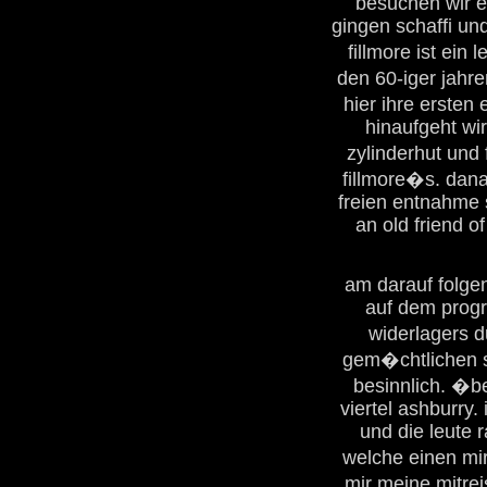
besuchen wir 
gingen schaffi und
fillmore ist ein
den 60-iger jahre
hier ihre ersten
hinaufgeht wi
zylinderhut und
fillmore�s. dana
freien entnahme s
an old friend of
am darauf folge
auf dem progr
widerlagers 
gem�chtlichen s
besinnlich. �be
viertel ashburry
und die leute 
welche einen mi
mir meine mitre