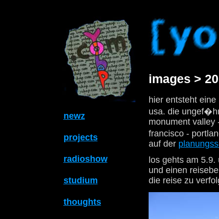
images > 20
hier entsteht ein
usa. die ungef�hr
newz
monument valley -
francisco - portla
projects
auf der
planungsse
radioshow
los gehts am 5.9. 
und einen reiseber
studium
die reise zu verfo
thoughts