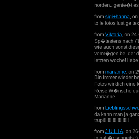
norden...genie�t es
from
sigi+hanna
, on
tolle fotos,lustige 
from
Viktoria
, on 24
Sp�testens nach \"th
wie auch sonst dies
verm�gen bei der do
letzten woche! lieb
from
marianne
, on 
Bin immer wieder be
Fotos wirklich eine
Reise.W�nsche euch
Marianne
from
Lieblingsschwe
da kann man ja ganz
trupi!!!!!!!!!!!!!!!!!!!!
from
J U L I A
, on 26
in galt�r schneits :)