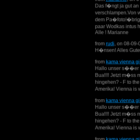
Das f�ngt ja gut an
verschlampen.Von w
dem Pa�foto!�brige
paar Wodkas intus 
Alle ! Marianne
from
rudi
, on 08-09-
H�nsen! Alles Gute 
from
kama vienna gi
Hallo unser s��er se
Bua!!!! Jetzt m�ss 
hingehen? - F to th
Amerika! Vienna is w
from
kama vienna gi
Hallo unser s��er se
Bua!!!! Jetzt m�ss 
hingehen? - F to th
Amerika! Vienna is w
from
kama vienna gi