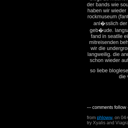
der bands wie sou
haben wir wieder
rockmuseum (fant
anl�sslich der 
geb�ude. langsa
fand in seatlle e
mitreisenden beh
wir die undergr
langweilig. die a
schon wieder auf
so liebe blogles
die
--- comments follow 
from
phloww
, on 04
try Xyalis and Viagr