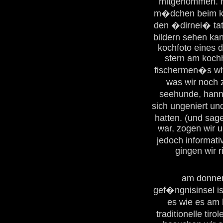
mitgenommen. h
m�dchen beim koc
den �dirnei� tat
bildern sehen kan
kochfoto eines d
stern am koch
fischermen�s wha
was wir noch
seehunde, hanne
sich ungeniert un
hatten. (und sag
war, zogen wir u
jedoch informat
gingen wir r
am donner
gef�ngnisinsel is
es wie es am h
traditionelle tir