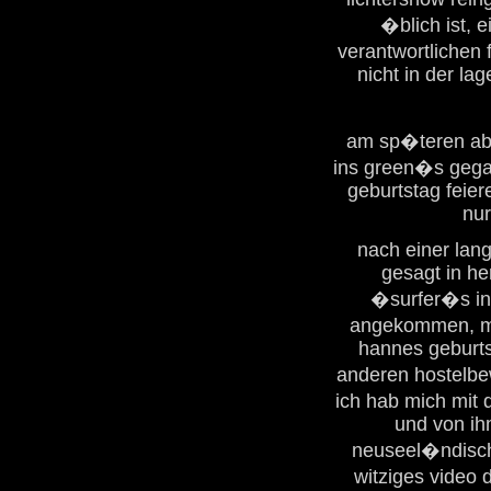
�blich ist, 
verantwortlichen 
nicht in der la
am sp�teren abe
ins green�s gega
geburtstag feier
nur
nach einer lang
gesagt in h
�surfer�s in�
angekommen, mu
hannes geburts
anderen hostelbe
ich hab mich mit
und von ihm
neuseel�ndische
witziges video 