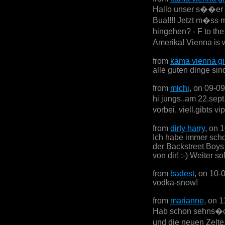
Hallo unser s��er se
Bua!!!! Jetzt m�ss 
hingehen? - F to th
Amerika! Vienna is w
from
kama vienna gi
alle guten dinge sind
from
michi
, on 09-0
hi jungs..am 22.sept
vorbei, viell.gibts v
from
dirty harry
, on 
Ich habe immer scho
der Backstreet Boys 
von dir! :-) Weiter so
from
badest
, on 10-
vodka-snow!
from
marianne
, on 
Hab schon sehns�ch
und die neuen Zelte