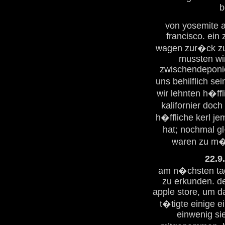
b
von yosemite a
francisco. ein
wagen zur�ck zu 
mussten wi
zwischendeponie
uns behilflich s
wir lehnten h�ff
kalifornier doc
h�ffliche kerl je
hat; nochmal gl
waren zu m�
22.9
am n�chsten tag 
zu erkunden. de
apple store, um d
t�tigte einige 
einwenig si