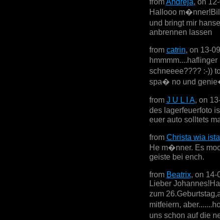
from
Andreja
, on 12
Hallooo m�nner!Bild
und bringt mir hans
anbrennen lassen
from
catrin
, on 13-0
hmmmm....haflinger 
schneeee???? :-)) to
spa� no und genie�
from
J U L I A
, on 13
des lagerfeuerfoto i
euer auto solltets m
from
Christa wia ista
He m�nner. Es mochts
geiste bei ench.
from
Beatrix
, on 14-
Lieber Johannes!Ha
zum 26.Geburtstag,a
mitfeiern, aber......
uns schon auf die n