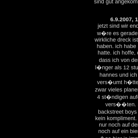
sind gut angekomm
6.9.2007, 
jetzt sind wir e
w�re es gerade 1
wirkliche dreck i
haben. ich habe 
hatte. ich hoffe,
dass ich von d
l�nger als 12 st
hannes und ich 
vers�umt h�tten
zwar vieles planen
4 st�ndigen aufe
vers��ten. so
backstreet boys 
kein kompliment. 
nur noch auf de
noch auf ein bie