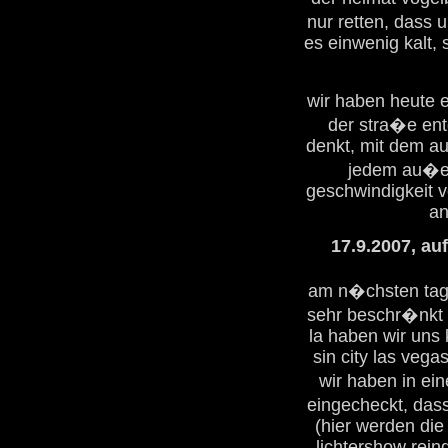
nur retten, dass 
es einwenig kalt, 
wir haben heute 
der stra�e ent
denkt, mit dem au
jedem au�er 
geschwindigkeit v
an
17.9.2007, au
am n�chsten tag g
sehr beschr�nkt 
la haben wir uns 
sin city las ve
wir haben in ei
eingecheckt, das
(hier werden die
lichtershow rein