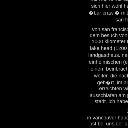
sich hier wohl 
�bar crawl� mit 
san f
von san francis
dem besuch von 
1000 kilometer 
lake head (1200
landgasthaus. na
einheimischen (e
einem beinbruch i
weiter. die nac
geh�rt, im au
erreichten w
ausschlafen am p
stadt. ich hab
in vancouver hab
ist bei uns der