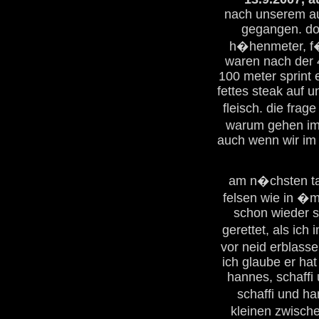
nach unserem auf
gegangen. dor
h�henmeter, f�r
waren nach der 4
100 meter sprint
fettes steak auf u
fleisch. die frag
warum gehen imm
auch wenn wir im 
am n�chsten tag
felsen wie in �m
schon wieder st
gerettet, als ich
vor neid erblasse
ich glaube er ha
hannes, schaffi 
schaffi und 
kleinen zwische