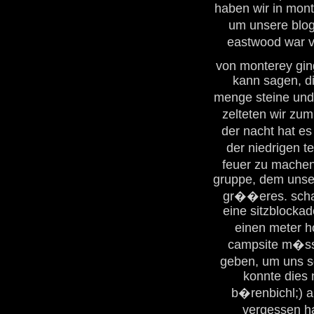
haben wir in mont
um unsere blog
eastwood war v
von monterey gin
kann sagen, di
menge steine und
zelteten wir zum 
der nacht hat e
der niedrigen t
feuer zu machen
gruppe, dem unser
gr��eres. scha
eine sitzblocka
einen meter 
campsite m�sst
geben, um uns s
konnte dies 
b�renbichl;) 
vergessen ha