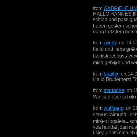
from
GABRIELE UN
HALLO HANNES!!!! al
schian und pass gua
haben gestern schon 
dann trotzdem nomal!
from
conny
, on 14-0
hallo und liebe gr��
backstreet boys-ver
mich geh�rt und w�r
from
beatrix
, on 14-
Hallo Bruderherz! Tri
from
marianne
, on 
Wo ist dieser sch�n
from
wolfgang
, on 1
servus raimund...sc
mit�n logafeia...sc
voa hundat joan nua
i sieg gehts eich eh 