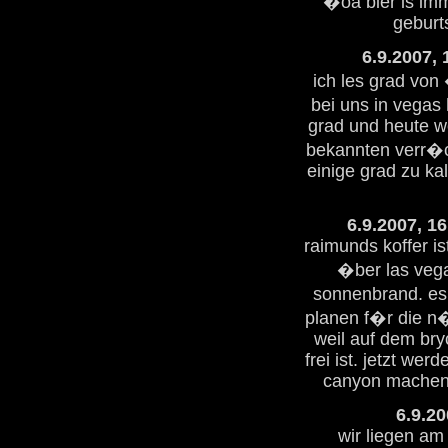
�oa bier is imm
geburt
6.9.2007, 
ich les grad vo
bei uns in vegas
grad und heute we
bekannten verr�c
einige grad zu kalt
6.9.2007, 1
raimunds koffer is
�ber las vega
sonnenbrand. es 
planen f�r die n
weil auf dem bry
frei ist. jetzt we
canyon machen,
6.9.20
wir liegen am