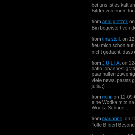
bei uns ist es kalt 
Bilder von eurer Tou
from
anni pletzer
, o
Bin begeistert von 
from
tina stoll
, on 1
freu mich schon auf
nicht gedacht, dass 
from
J U L I A
, on 12
hallo johannes! gratu
paar nullen zuwenig,
viele news. passts g
julia :)
from
richi
, on 12-09
eine Wodka mitn na
Wodka Schnee.....
from
marianne
, on 
Tolle Bilder! Besonde