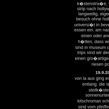
k�stenstra�e, v
strip nach holly
langweilig, eig
besuch ohne holl
universi�t in bev
essen ein. am na
einen oder an
h�tten, dass wi
sind in museum o
trips sind wir d
einen gro�artige
riesen po
19.9.2
von la aus ging e
entlang. die s
steilk�st
sonnenunter
kitschroman sch
sind vom pfeiff