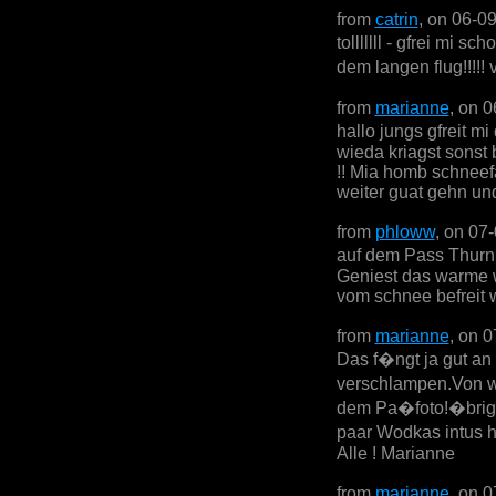
from
catrin
, on 06-0
tolllllll - gfrei mi 
dem langen flug!!!!!
from
marianne
, on 
hallo jungs gfreit m
wieda kriagst sonst
!! Mia homb schneefa
weiter guat gehn und
from
phloww
, on 07
auf dem Pass Thurn 
Geniest das warme w
vom schnee befreit w
from
marianne
, on 
Das f�ngt ja gut an
verschlampen.Von w
dem Pa�foto!�brige
paar Wodkas intus 
Alle ! Marianne
from
marianne
, on 