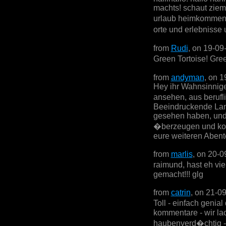
machts! schaut zieml
urlaub heimkommen- 
orte und erlebnisse 
from
Rudi
, on 19-09
Green Tortoise! Gre
from
andyman
, on 
Hey ihr Wahnsinnige
ansehen, aus beruf
Beeindruckende Land
gesehen haben, und a
�berzeugen und kom
eure weiteren Abent
from
marlis
, on 20-0
raimund, hast eh vi
gemacht!!! glg
from
catrin
, on 21-0
Toll - einfach genia
kommentare - wir lac
haubenverd�chtig - 