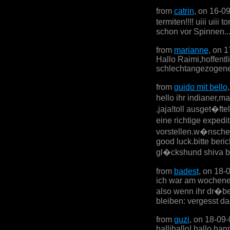
from
catrin
, on 16-0
termiten!!!! uiii uii
schon vor Spinnen....
from
marianne
, on 
Hallo Raimi,hoffentl
schlechtangezogenen 
from
guido mit bello
hello ihr indianer,ma
,jaja!toll ausget�fte
eine richtige exped
vorstellen.w�nsche 
good luck.bitte beric
gl�ckshund shiva be
from
badest
, on 18-
ich war am wochenen
also wenn ihr dr�ber
bleiben: vergesst da
from
guzi
, on 18-09
hallihallo! hallo han