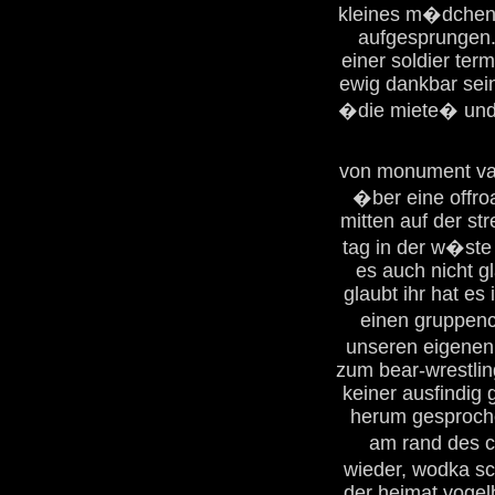
kleines m�dchen a
aufgesprungen.
einer soldier term
ewig dankbar sei
�die miete� und
von monument vall
�ber eine offro
mitten auf der s
tag in der w�ste 
es auch nicht g
glaubt ihr hat es
einen gruppenc
unseren eigenen
zum bear-wrestlin
keiner ausfindig
herum gesproche
am rand des c
wieder, wodka sc
der heimat vogel