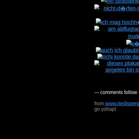
--- comments follow 
from
www.riedlsper
go yohap!