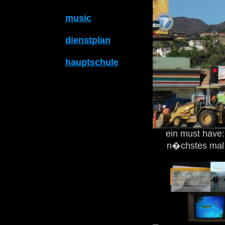
music
dienstplan
hauptschule
ein must have:
n�chstes mal 