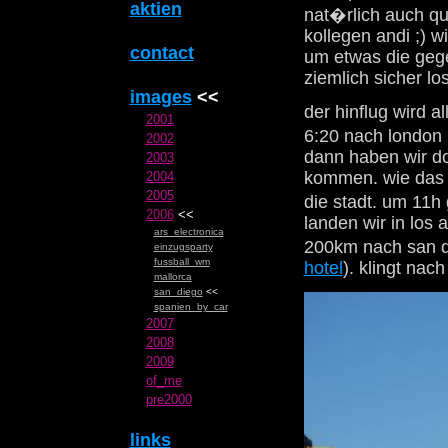
aktien
nat�rlich auch qu
kollegen andi ;) w
contact
um etwas die gege
ziemlich sicher lo
images
<<
der hinflug wird a
2001
6:20 nach london 
2002
dann haben wir do
2003
kommen. wie das g
2004
2005
die stadt. um 11h
2006
<<
landen wir in los 
ars_electronica
200km nach san d
einzugsparty
fussball_wm
hotel
). klingt na
mallorca
san_diego
<<
spanien_by_car
2007
2008
2009
of_me
pre2000
links