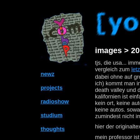
images > 20
tjs, die usa... im
vergleich zum
letz
newz
dabei ohne auf gr
ich) kommt man in
projects
death valley und 
kalifornien ist ei
radioshow
kein ort, keine a
keine autos. sowas
studium
zumindest nicht im
hier der originalte
thoughts
mein professor is