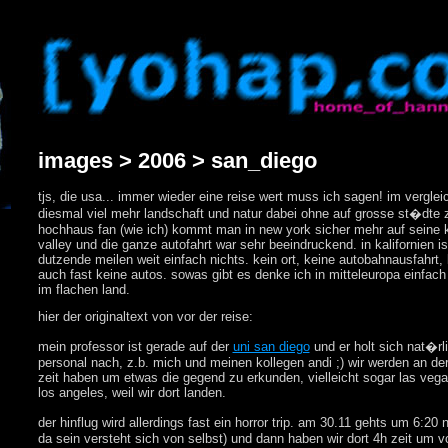
images > 2006 > san_diego
tjs, die usa... immer wieder eine reise wert muss ich sagen! im vergl
diesmal viel mehr landschaft und natur dabei ohne auf grosse st�dte z
hochhaus fan (wie ich) kommt man in new york sicher mehr auf seine 
valley und die ganze autofahrt war sehr beeindruckend. in kalifornien is
dutzende meilen weit einfach nichts. kein ort, keine autobahnausfahrt
auch fast keine autos. sowas gibt es denke ich in mitteleuropa einfach
im flachen land.
hier der originaltext von vor der reise:
mein professor ist gerade auf der
uni san diego
und er holt sich nat�rli
personal nach, z.b. mich und meinen kollegen andi ;) wir werden an der
zeit haben um etwas die gegend zu erkunden, vielleicht sogar las vega
los angeles, weil wir dort landen.
der hinflug wird allerdings fast ein horror trip. am 30.11 gehts um 6:20
da sein versteht sich von selbst) und dann haben wir dort 4h zeit um v