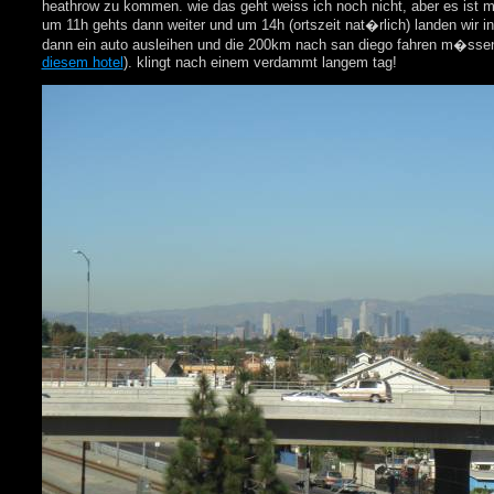
heathrow zu kommen. wie das geht weiss ich noch nicht, aber es ist mi
um 11h gehts dann weiter und um 14h (ortszeit nat�rlich) landen wir in
dann ein auto ausleihen und die 200km nach san diego fahren m�ssen
diesem hotel
). klingt nach einem verdammt langem tag!