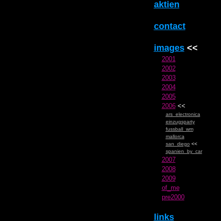
aktien
contact
images
<<
2001
2002
2003
2004
2005
2006
<<
ars_electronica
einzugsparty
fussball_wm
mallorca
san_diego
<<
spanien_by_car
2007
2008
2009
of_me
pre2000
links