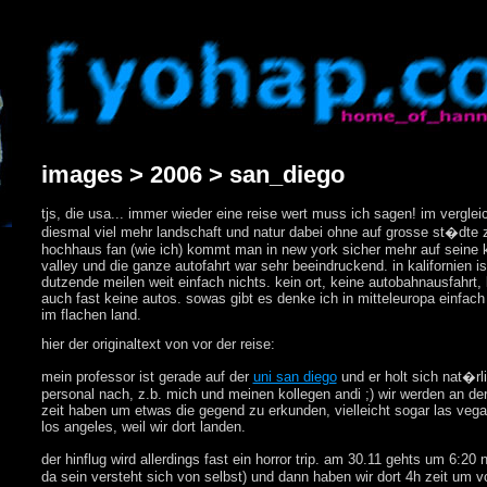
images > 2006 > san_diego
tjs, die usa... immer wieder eine reise wert muss ich sagen! im vergl
diesmal viel mehr landschaft und natur dabei ohne auf grosse st�dte z
hochhaus fan (wie ich) kommt man in new york sicher mehr auf seine 
valley und die ganze autofahrt war sehr beeindruckend. in kalifornien is
dutzende meilen weit einfach nichts. kein ort, keine autobahnausfahrt
auch fast keine autos. sowas gibt es denke ich in mitteleuropa einfach
im flachen land.
hier der originaltext von vor der reise:
mein professor ist gerade auf der
uni san diego
und er holt sich nat�rli
personal nach, z.b. mich und meinen kollegen andi ;) wir werden an der
zeit haben um etwas die gegend zu erkunden, vielleicht sogar las vega
los angeles, weil wir dort landen.
der hinflug wird allerdings fast ein horror trip. am 30.11 gehts um 6:20
da sein versteht sich von selbst) und dann haben wir dort 4h zeit um v