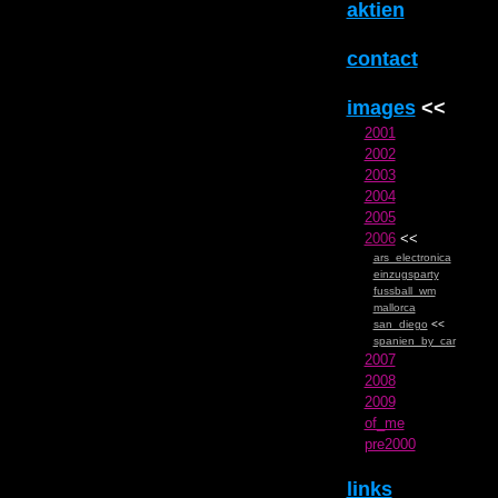
aktien
contact
images
<<
2001
2002
2003
2004
2005
2006
<<
ars_electronica
einzugsparty
fussball_wm
mallorca
san_diego
<<
spanien_by_car
2007
2008
2009
of_me
pre2000
links