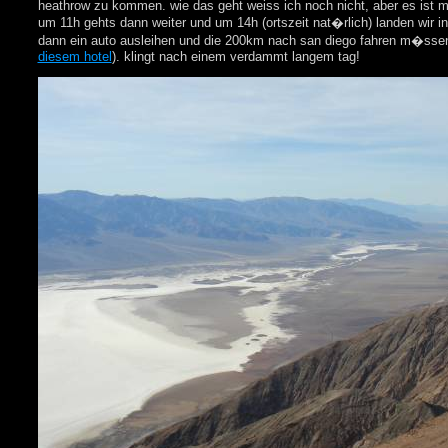
heathrow zu kommen. wie das geht weiss ich noch nicht, aber es ist mi
um 11h gehts dann weiter und um 14h (ortszeit nat�rlich) landen wir in
dann ein auto ausleihen und die 200km nach san diego fahren m�ssen
diesem hotel
). klingt nach einem verdammt langem tag!