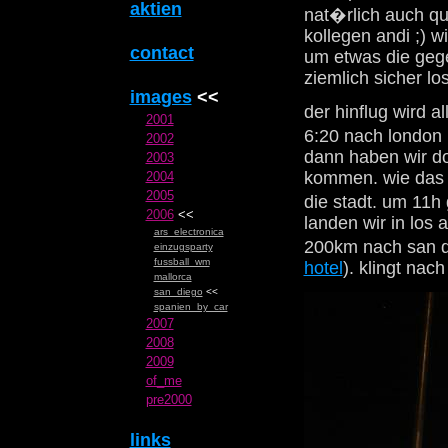
aktien
nat�rlich auch qu
kollegen andi ;) w
contact
um etwas die gege
ziemlich sicher lo
images
<<
der hinflug wird a
2001
6:20 nach london 
2002
dann haben wir do
2003
kommen. wie das g
2004
2005
die stadt. um 11h
2006
<<
landen wir in los 
ars_electronica
200km nach san d
einzugsparty
fussball_wm
hotel
). klingt na
mallorca
san_diego
<<
spanien_by_car
2007
2008
2009
of_me
pre2000
links