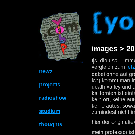
images > 20
tjs, die usa... im
vergleich zum
letz
newz
dabei ohne auf gr
ich) kommt man in
projects
death valley und 
kalifornien ist ei
radioshow
kein ort, keine a
keine autos. sowas
studium
zumindest nicht im
hier der originalte
thoughts
mein professor is