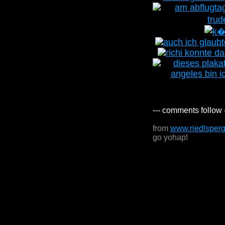
--- comments follow 
from
www.riedlsper
go yohap!