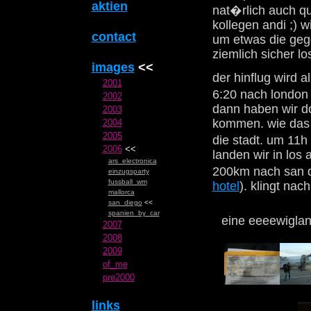
aktien
nat�rlich auch qu
kollegen andi ;) 
contact
um etwas die gege
ziemlich sicher lo
images
<<
der hinflug wird a
2001
6:20 nach london 
2002
dann haben wir do
2003
kommen. wie das g
2004
2005
die stadt. um 11h
2006
<<
landen wir in los
ars_electronica
200km nach san d
einzugsparty
fussball_wm
hotel
). klingt na
mallorca
san_diego
<<
spanien_by_car
eine eeeewiglan
2007
2008
2009
of_me
pre2000
links