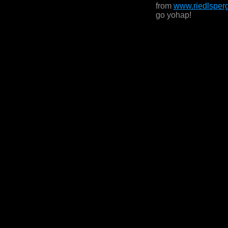
from
www.riedlsper
go yohap!