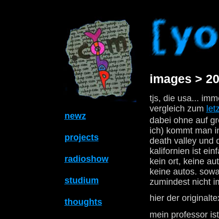
images > 20
tjs, die usa... im
vergleich zum
let
newz
dabei ohne auf gr
ich) kommt man in
projects
death valley und 
kalifornien ist ei
radioshow
kein ort, keine a
keine autos. sowas
studium
zumindest nicht i
hier der originalte
thoughts
mein professor is