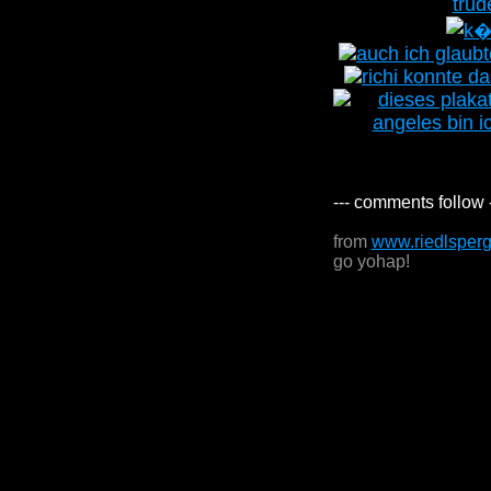
--- comments follow 
from
www.riedlsper
go yohap!