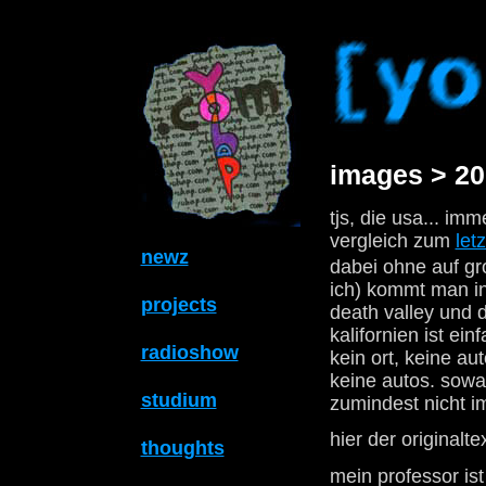
images > 20
tjs, die usa... im
vergleich zum
letz
newz
dabei ohne auf gr
ich) kommt man in
projects
death valley und 
kalifornien ist ei
radioshow
kein ort, keine a
keine autos. sowas
studium
zumindest nicht im
hier der originalte
thoughts
mein professor is