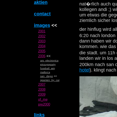
aktien
nat�rlich auch qu
kollegen andi ;) w
contact
um etwas die gege
ziemlich sicher lo
images
<<
der hinflug wird a
2001
6:20 nach london 
2002
dann haben wir do
2003
kommen. wie das g
2004
2005
die stadt. um 11h
2006
<<
landen wir in los 
ars_electronica
200km nach san d
einzugsparty
fussball_wm
hotel
). klingt na
mallorca
san_diego
<<
spanien_by_car
2007
2008
2009
of_me
pre2000
links