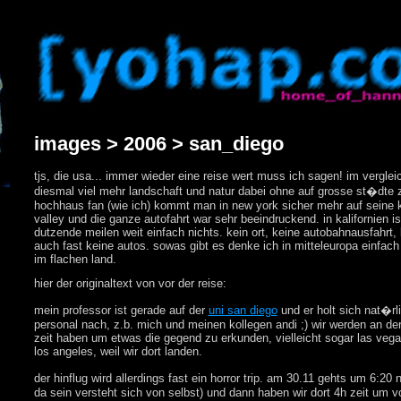
images > 2006 > san_diego
tjs, die usa... immer wieder eine reise wert muss ich sagen! im vergl
diesmal viel mehr landschaft und natur dabei ohne auf grosse st�dte z
hochhaus fan (wie ich) kommt man in new york sicher mehr auf seine 
valley und die ganze autofahrt war sehr beeindruckend. in kalifornien is
dutzende meilen weit einfach nichts. kein ort, keine autobahnausfahrt
auch fast keine autos. sowas gibt es denke ich in mitteleuropa einfach
im flachen land.
hier der originaltext von vor der reise:
mein professor ist gerade auf der
uni san diego
und er holt sich nat�rli
personal nach, z.b. mich und meinen kollegen andi ;) wir werden an der
zeit haben um etwas die gegend zu erkunden, vielleicht sogar las vega
los angeles, weil wir dort landen.
der hinflug wird allerdings fast ein horror trip. am 30.11 gehts um 6:20
da sein versteht sich von selbst) und dann haben wir dort 4h zeit um v