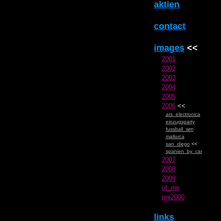
aktien
contact
images
<<
2001
2002
2003
2004
2005
2006
<<
ars_electronica
einzugsparty
fussball_wm
mallorca
san_diego
<<
spanien_by_car
2007
2008
2009
of_me
pre2000
links