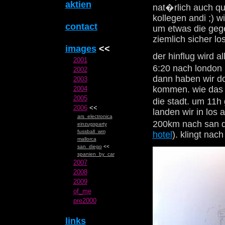
aktien
nat�rlich auch qu
kollegen andi ;) w
contact
um etwas die gege
ziemlich sicher lo
images
<<
der hinflug wird a
2001
6:20 nach london 
2002
dann haben wir do
2003
kommen. wie das g
2004
2005
die stadt. um 11h
2006
<<
landen wir in los 
ars_electronica
200km nach san d
einzugsparty
fussball_wm
hotel
). klingt na
mallorca
san_diego
<<
spanien_by_car
2007
2008
2009
of_me
pre2000
links