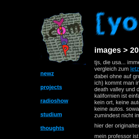
images > 20
tjs, die usa... im
vergleich zum
letz
newz
dabei ohne auf gr
ich) kommt man in
projects
death valley und 
kalifornien ist ei
radioshow
kein ort, keine a
keine autos. sowas
studium
zumindest nicht im
hier der originalte
thoughts
mein professor is