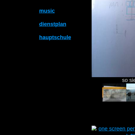
music
dienstplan
hauptschule
so si