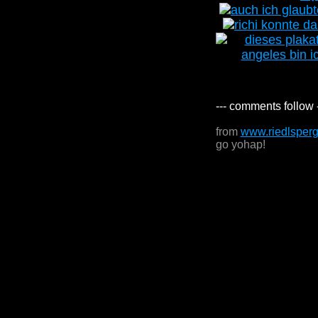
--- comments follow 
from
www.riedlsper
go yohap!