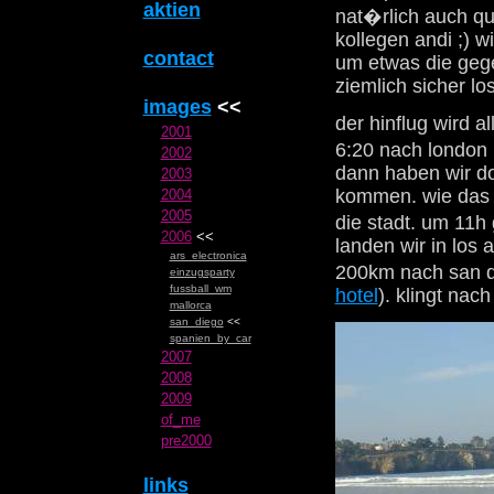
aktien
nat�rlich auch qu
kollegen andi ;) w
contact
um etwas die gege
ziemlich sicher lo
images
<<
der hinflug wird a
2001
6:20 nach london 
2002
dann haben wir do
2003
kommen. wie das g
2004
2005
die stadt. um 11h
2006
<<
landen wir in los 
ars_electronica
200km nach san d
einzugsparty
fussball_wm
hotel
). klingt na
mallorca
san_diego
<<
spanien_by_car
2007
2008
2009
of_me
pre2000
links