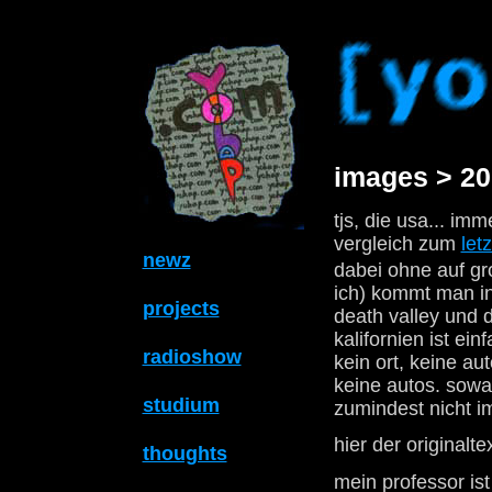
images > 20
tjs, die usa... im
vergleich zum
letz
newz
dabei ohne auf gr
ich) kommt man in
projects
death valley und 
kalifornien ist ei
radioshow
kein ort, keine a
keine autos. sowas
studium
zumindest nicht im
hier der originalte
thoughts
mein professor is