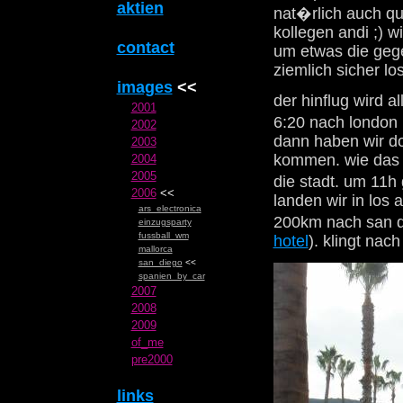
aktien
nat�rlich auch qu
kollegen andi ;) w
contact
um etwas die gege
ziemlich sicher lo
images
<<
der hinflug wird a
2001
6:20 nach london 
2002
dann haben wir do
2003
kommen. wie das g
2004
2005
die stadt. um 11h
2006
<<
landen wir in los 
ars_electronica
200km nach san d
einzugsparty
fussball_wm
hotel
). klingt na
mallorca
san_diego
<<
spanien_by_car
2007
2008
2009
of_me
pre2000
links