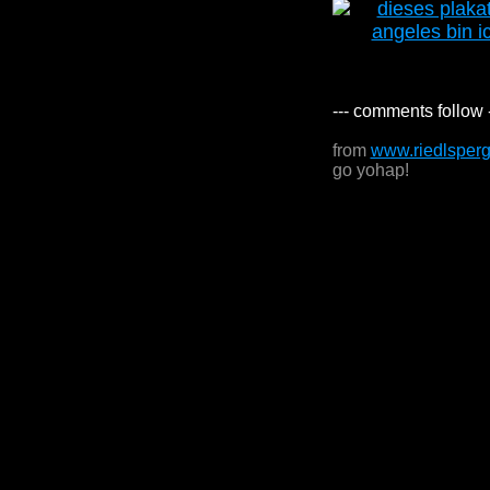
--- comments follow 
from
www.riedlsper
go yohap!