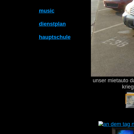
music
dienstplan
hauptschule
unser mietauto d
krie