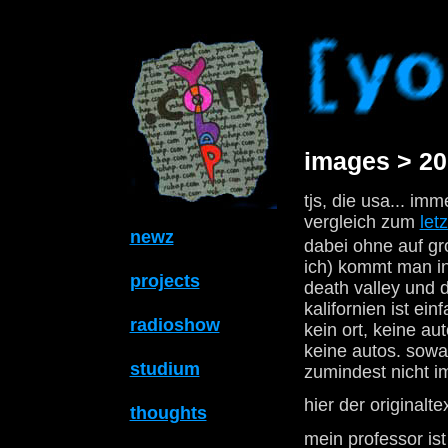
images > 20
tjs, die usa... im
vergleich zum
letz
newz
dabei ohne auf gr
ich) kommt man in
projects
death valley und 
kalifornien ist ei
radioshow
kein ort, keine a
keine autos. sowas
studium
zumindest nicht im
hier der originalte
thoughts
mein professor is