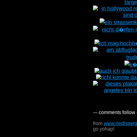
--- comments follow 
from
www.riedlsper
go yohap!