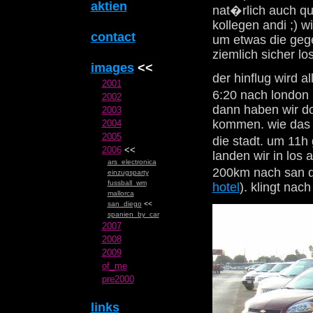
aktien
nat�rlich auch qu
kollegen andi ;) w
contact
um etwas die gege
ziemlich sicher lo
images
<<
der hinflug wird a
2001
6:20 nach london 
2002
dann haben wir do
2003
kommen. wie das g
2004
2005
die stadt. um 11h
2006
<<
landen wir in los 
ars_electronica
200km nach san d
einzugsparty
fussball_wm
hotel
). klingt na
mallorca
san_diego
<<
spanien_by_car
2007
2008
2009
of_me
pre2000
links