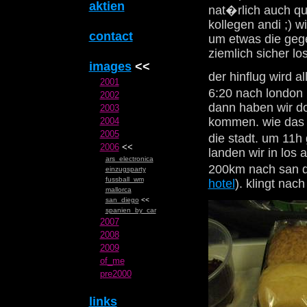
aktien
nat�rlich auch qu
kollegen andi ;) w
contact
um etwas die gege
ziemlich sicher lo
images
<<
der hinflug wird a
2001
6:20 nach london 
2002
dann haben wir do
2003
kommen. wie das g
2004
2005
die stadt. um 11h
2006
<<
landen wir in los 
ars_electronica
200km nach san d
einzugsparty
fussball_wm
hotel
). klingt na
mallorca
san_diego
<<
spanien_by_car
2007
2008
2009
of_me
pre2000
links