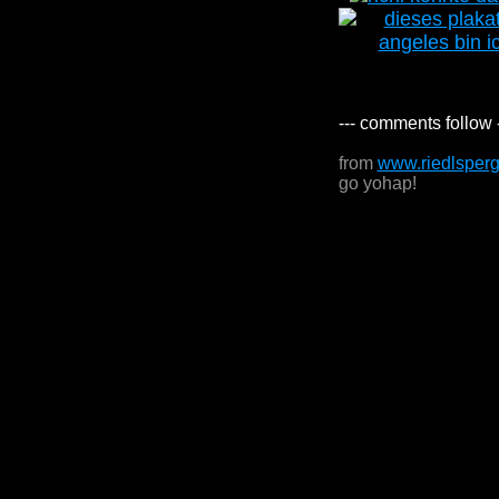
--- comments follow 
from
www.riedlsper
go yohap!