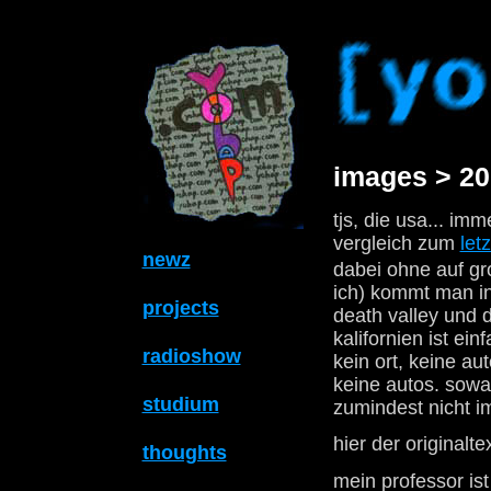
images > 20
tjs, die usa... im
vergleich zum
letz
newz
dabei ohne auf gr
ich) kommt man in
projects
death valley und 
kalifornien ist ei
radioshow
kein ort, keine a
keine autos. sowas
studium
zumindest nicht im
hier der originalte
thoughts
mein professor is