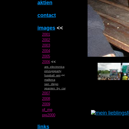
aktien
contact
images
<<
2001
2002
2003
2004
2005
2006
<<
ars_electronica
einzugsparty
fussball_wm
<<
mallorca
san_diego
spanien_by_car
2007
2008
2009
of_me
pre2000
links