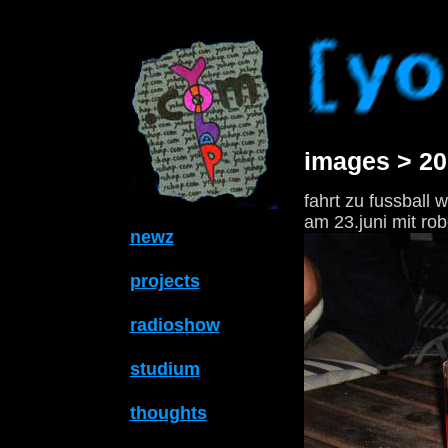
images > 20
fahrt zu fussball 
am 23.juni mit rob
newz
projects
radioshow
studium
thoughts