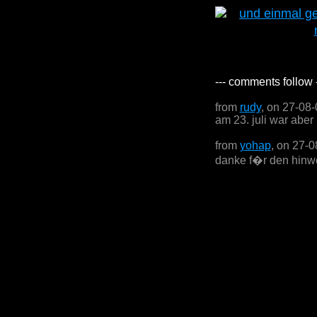
--- comments follow 
from
rudy
, on 27-08
am 23. juli war aber
from
yohap
, on 27-
danke f�r den hinwe