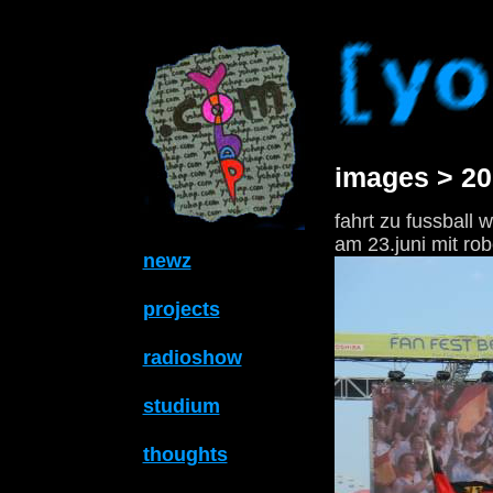
images > 20
fahrt zu fussball 
am 23.juni mit rob
newz
projects
radioshow
studium
thoughts