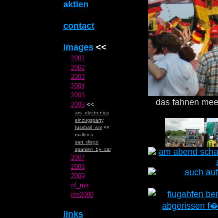
aktien
contact
images
<<
2001
2002
2003
2004
2005
das fahnen meer
2006
<<
ars_electronica
einzugsparty
fussball_wm
<<
mallorca
san_diego
spanien_by_car
2007
2008
2009
of_me
pre2000
links