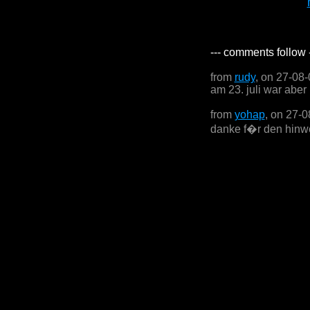
--- comments follow 
from
rudy
, on 27-08
am 23. juli war aber
from
yohap
, on 27-
danke f�r den hinwe