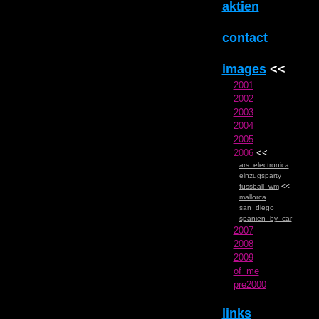
aktien
contact
images
<<
2001
2002
2003
2004
2005
2006
<<
ars_electronica
einzugsparty
fussball_wm
<<
mallorca
san_diego
spanien_by_car
2007
2008
2009
of_me
pre2000
links