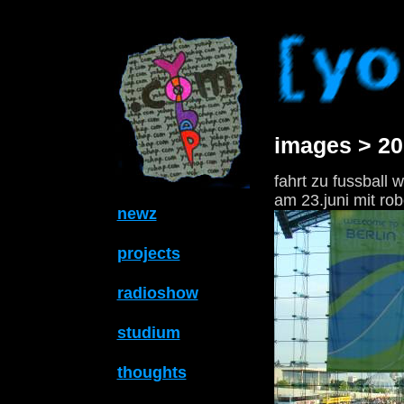
images > 20
fahrt zu fussball 
am 23.juni mit rob
newz
projects
radioshow
studium
thoughts