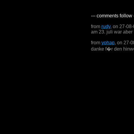
--- comments follow 
from
rudy
, on 27-08
am 23. juli war aber
from
yohap
, on 27-
danke f�r den hinwe