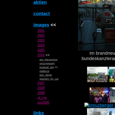
aktien
contact
images
<<
2001
2002
2003
2004
2005
im brandneu
2006
<<
bundeskanzlera
ars_electronica
einzugsparty
fussball_wm
<<
mallorca
san_diego
spanien_by_car
2007
2008
2009
of_me
pre2000
links