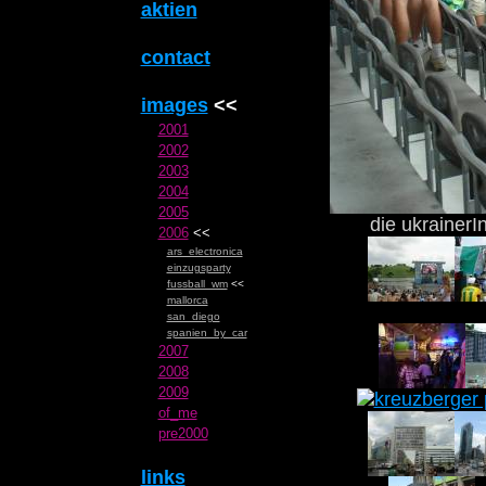
aktien
contact
images
<<
2001
2002
2003
2004
2005
die ukrainerI
2006
<<
ars_electronica
einzugsparty
fussball_wm
<<
mallorca
san_diego
spanien_by_car
2007
2008
2009
of_me
pre2000
links