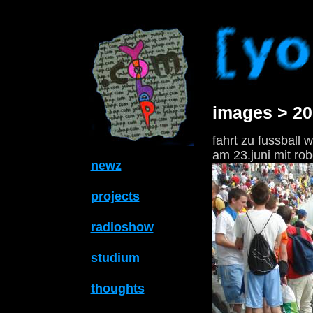
images > 20
fahrt zu fussball 
am 23.juni mit rob
newz
projects
radioshow
studium
thoughts