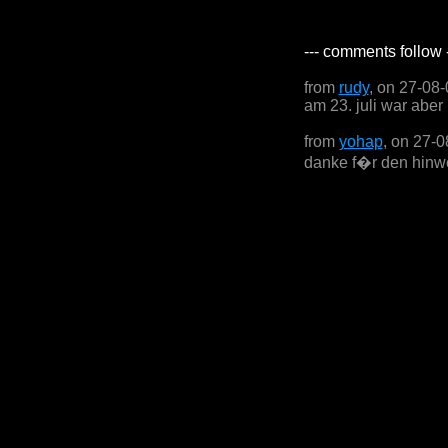
--- comments follow 
from
rudy
, on 27-08
am 23. juli war aber
from
yohap
, on 27-
danke f�r den hinwe